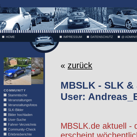
;
HOME
IMPRESSUM
DATENSCHUTZ
@ ADMINI
VÄTH
«
zurück
MBSLK - SLK &
COMMUNITY
User: Andreas_
Stammtische
Veranstaltungen
Veranstaltungsfotos
SLK-Bilder
Bilder hochladen
User-Suche
MBSLK.de aktuell -
Fahrer-Verzeichnis
Community-Check
erscheint wöchentlic
Erlebnisberichte