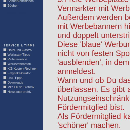
Sonderkonditionen
Bücher
Vermarkter mit Werb
LINKBLOCK
Außerdem werden be
mit Werbebannern hi
und doppelt unterstr
Diese 'blaue' Werbu
SERVICE & TIPPS
Hotel und Gastro
nicht von festen S
Werkstatt-Tipps
Reifenservice
'ausblenden', in dem
Werkstattkosten
KfZ-Kosten-Rechner
anmeldest.
Felgenkalkulator
Link-Tipps
Wann und ob Du das 
Downloads
überlassen. Es gibt 
MBSLK.de-Statistik
Newsletterarchiv
Nutzungseinschränk
Fördermitglied bist.
Als Fördermitglied k
'schöner' machen.