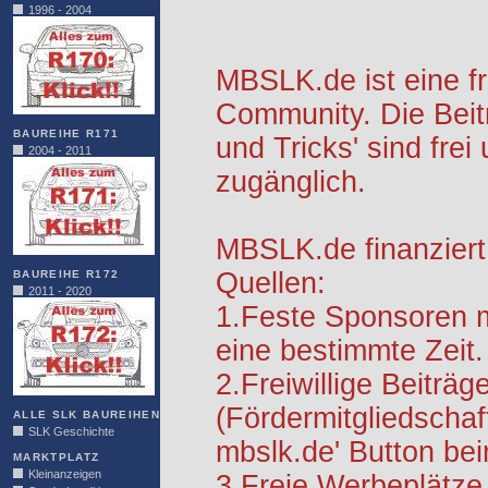
1996 - 2004
MBSLK.de ist eine f
Community. Die Beit
BAUREIHE R171
und Tricks' sind frei
2004 - 2011
zugänglich.
MBSLK.de finanziert
Quellen:
BAUREIHE R172
2011 - 2020
1.Feste Sponsoren m
eine bestimmte Zeit.
2.Freiwillige Beiträg
(Fördermitgliedschaf
ALLE SLK BAUREIHEN
SLK Geschichte
mbslk.de' Button be
MARKTPLATZ
Kleinanzeigen
3.Freie Werbeplätze