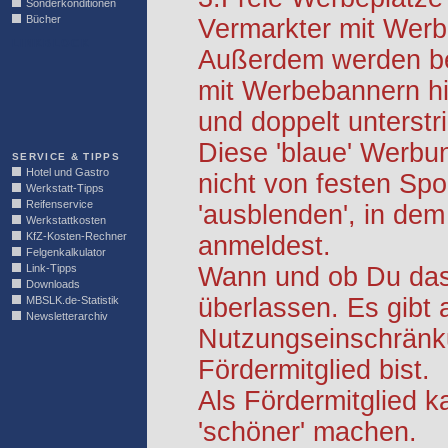
Sonderkonditionen
Bücher
Vermarkter mit Werb
LINKBLOCK
Außerdem werden be
mit Werbebannern hi
und doppelt unterstr
Diese 'blaue' Werbu
SERVICE & TIPPS
Hotel und Gastro
nicht von festen S
Werkstatt-Tipps
Reifenservice
'ausblenden', in dem
Werkstattkosten
KfZ-Kosten-Rechner
anmeldest.
Felgenkalkulator
Link-Tipps
Wann und ob Du das 
Downloads
überlassen. Es gibt 
MBSLK.de-Statistik
Newsletterarchiv
Nutzungseinschränk
Fördermitglied bist.
Als Fördermitglied k
'schöner' machen.