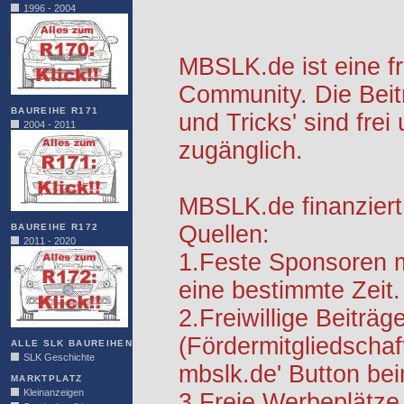
1996 - 2004
MBSLK.de ist eine f
Community. Die Beit
BAUREIHE R171
und Tricks' sind frei
2004 - 2011
zugänglich.
MBSLK.de finanziert
Quellen:
BAUREIHE R172
2011 - 2020
1.Feste Sponsoren m
eine bestimmte Zeit.
2.Freiwillige Beiträg
(Fördermitgliedschaf
ALLE SLK BAUREIHEN
SLK Geschichte
mbslk.de' Button be
MARKTPLATZ
Kleinanzeigen
3.Freie Werbeplätze