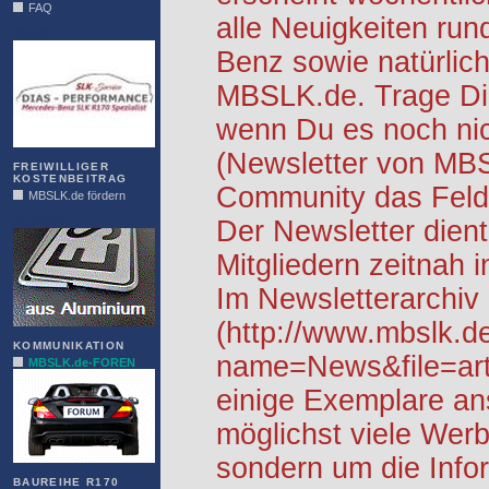
FAQ
alle Neuigkeiten ru
DIAS
Benz sowie natürlich
MBSLK.de. Trage Dic
wenn Du es noch nic
(Newsletter von MB
FREIWILLIGER
KOSTENBEITRAG
Community das Feld 
MBSLK.de fördern
ALFRA
Der Newsletter dient
Mitgliedern zeitnah i
Im Newsletterarchiv
(http://www.mbslk.d
KOMMUNIKATION
name=News&file=arti
MBSLK.de-FOREN
einige Exemplare an
möglichst viele Werb
sondern um die Info
BAUREIHE R170