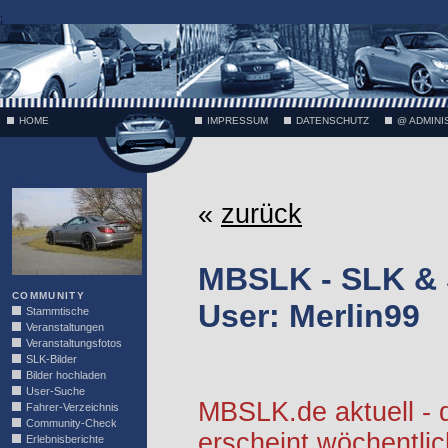
;
HOME
IMPRESSUM
DATENSCHUTZ
@ ADMINI
VÄTH
«
zurück
MBSLK - SLK &
COMMUNITY
User: Merlin99
Stammtische
Veranstaltungen
Veranstaltungsfotos
SLK-Bilder
Bilder hochladen
User-Suche
MBSLK.de aktuell -
Fahrer-Verzeichnis
Community-Check
erscheint wöchentlic
Erlebnisberichte