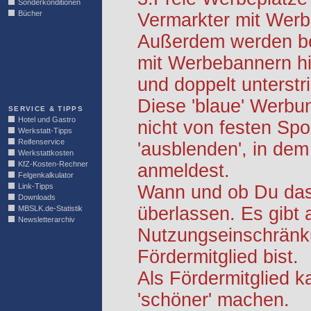
Sonderkonditionen
Bücher
Vermarkter mit Werb
LINKBLOCK
Außerdem werden be
mit Werbebannern hi
und doppelt unterstr
Diese 'blaue' Werbu
SERVICE & TIPPS
Hotel und Gastro
nicht von festen S
Werkstatt-Tipps
Reifenservice
'ausblenden', in dem
Werkstattkosten
KfZ-Kosten-Rechner
anmeldest.
Felgenkalkulator
Link-Tipps
Wann und ob Du das 
Downloads
überlassen. Es gibt 
MBSLK.de-Statistik
Newsletterarchiv
Nutzungseinschränk
Fördermitglied bist.
Als Fördermitglied k
'schöner' machen.