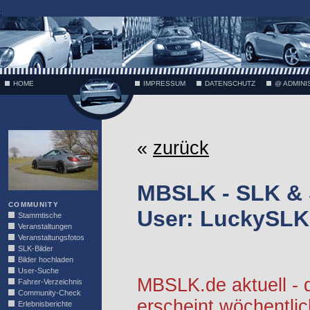
;
HOME
IMPRESSUM
DATENSCHUTZ
@ ADMINI
VÄTH
«
zurück
MBSLK - SLK &
COMMUNITY
User: LuckySLK
Stammtische
Veranstaltungen
Veranstaltungsfotos
SLK-Bilder
Bilder hochladen
User-Suche
MBSLK.de aktuell -
Fahrer-Verzeichnis
Community-Check
erscheint wöchentlic
Erlebnisberichte