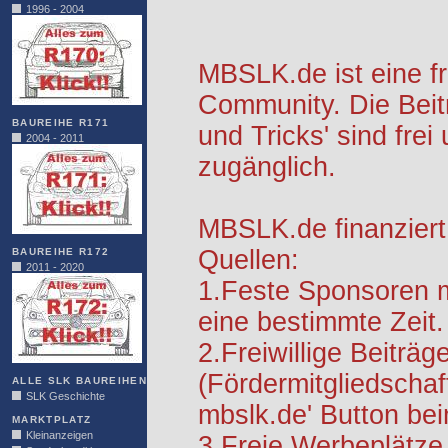
1996 - 2004
MBSLK.de ist eine f
Community. Die Beit
BAUREIHE R171
und Tricks' sind frei
2004 - 2011
zugänglich.
MBSLK.de finanziert
Quellen:
BAUREIHE R172
2011 - 2020
1.Feste Sponsoren m
eine bestimmte Zeit.
2.Freiwillige Beiträg
(Fördermitgliedschaf
ALLE SLK BAUREIHEN
SLK Geschichte
mbslk.de' Button be
MARKTPLATZ
Kleinanzeigen
3.Freie Werbeplätze