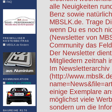
FAQ
alle Neuigkeiten ru
DIAS
Benz sowie natürlich
MBSLK.de. Trage Dic
wenn Du es noch nic
(Newsletter von MB
FREIWILLIGER
KOSTENBEITRAG
Community das Feld 
MBSLK.de fördern
ALFRA
Der Newsletter dient
Mitgliedern zeitnah i
Im Newsletterarchiv
(http://www.mbslk.d
KOMMUNIKATION
name=News&file=arti
MBSLK.de-FOREN
einige Exemplare an
möglichst viele Werb
sondern um die Info
BAUREIHE R170