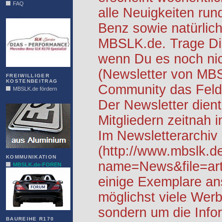
FAQ
alle Neuigkeiten ru
DIAS
Benz sowie natürlich
MBSLK.de. Trage Dic
wenn Du es noch nic
(Newsletter von MB
FREIWILLIGER
KOSTENBEITRAG
Community das Feld 
MBSLK.de fördern
ALFRA
Der Newsletter dient
Mitgliedern zeitnah i
Im Newsletterarchiv
(http://www.mbslk.d
KOMMUNIKATION
name=News&file=arti
MBSLK.de-FOREN
einige Exemplare an
möglichst viele Werb
sondern um die Info
BAUREIHE R170