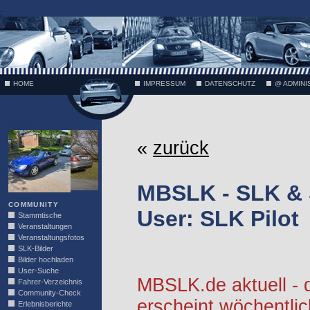
;
HOME
IMPRESSUM
DATENSCHUTZ
@ ADMINI
VÄTH
«
zurück
MBSLK - SLK &
COMMUNITY
User: SLK Pilot
Stammtische
Veranstaltungen
Veranstaltungsfotos
SLK-Bilder
Bilder hochladen
User-Suche
MBSLK.de aktuell -
Fahrer-Verzeichnis
Community-Check
erscheint wöchentlic
Erlebnisberichte