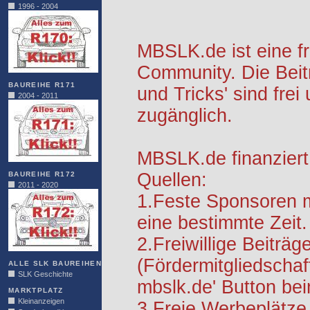
1996 - 2004
MBSLK.de ist eine f
Community. Die Beit
BAUREIHE R171
und Tricks' sind frei
2004 - 2011
zugänglich.
MBSLK.de finanziert
Quellen:
BAUREIHE R172
2011 - 2020
1.Feste Sponsoren m
eine bestimmte Zeit.
2.Freiwillige Beiträg
(Fördermitgliedschaf
ALLE SLK BAUREIHEN
SLK Geschichte
mbslk.de' Button be
MARKTPLATZ
Kleinanzeigen
3.Freie Werbeplätze