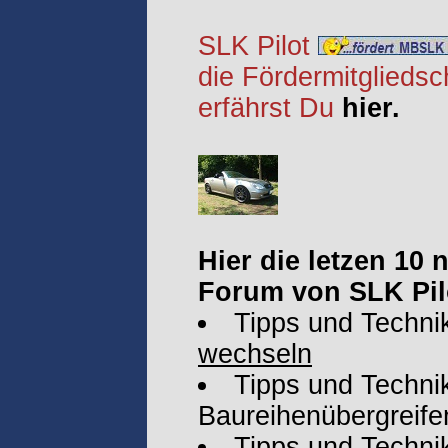
SLK Pilot
die Fördermitgliedsc
erfährst Du
hier.
Hier die letzen 10
Forum von SLK Pil
Tipps und Techni
wechseln
Tipps und Technik
Baureihenübergreife
Tipps und Techni