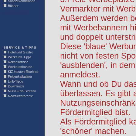
Sonderkonditionen
Bücher
Vermarkter mit Werb
LINKBLOCK
Außerdem werden be
mit Werbebannern hi
und doppelt unterstr
Diese 'blaue' Werbu
SERVICE & TIPPS
Hotel und Gastro
nicht von festen S
Werkstatt-Tipps
Reifenservice
'ausblenden', in dem
Werkstattkosten
KfZ-Kosten-Rechner
anmeldest.
Felgenkalkulator
Link-Tipps
Wann und ob Du das 
Downloads
überlassen. Es gibt 
MBSLK.de-Statistik
Newsletterarchiv
Nutzungseinschränk
Fördermitglied bist.
Als Fördermitglied k
'schöner' machen.