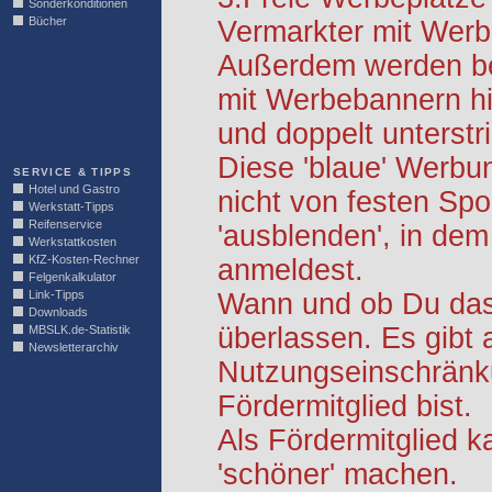
Sonderkonditionen
Bücher
Vermarkter mit Werb
LINKBLOCK
Außerdem werden be
mit Werbebannern hi
und doppelt unterstr
Diese 'blaue' Werbu
SERVICE & TIPPS
Hotel und Gastro
nicht von festen S
Werkstatt-Tipps
Reifenservice
'ausblenden', in dem
Werkstattkosten
KfZ-Kosten-Rechner
anmeldest.
Felgenkalkulator
Link-Tipps
Wann und ob Du das 
Downloads
überlassen. Es gibt 
MBSLK.de-Statistik
Newsletterarchiv
Nutzungseinschränk
Fördermitglied bist.
Als Fördermitglied k
'schöner' machen.