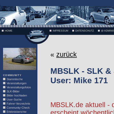
;
HOME
IMPRESSUM
DATENSCHUTZ
@ ADMINI
VÄTH
«
zurück
MBSLK - SLK &
COMMUNITY
User: Mike 171
Stammtische
Veranstaltungen
Veranstaltungsfotos
SLK-Bilder
Bilder hochladen
User-Suche
MBSLK.de aktuell -
Fahrer-Verzeichnis
Community-Check
erscheint wöchentlic
Erlebnisberichte