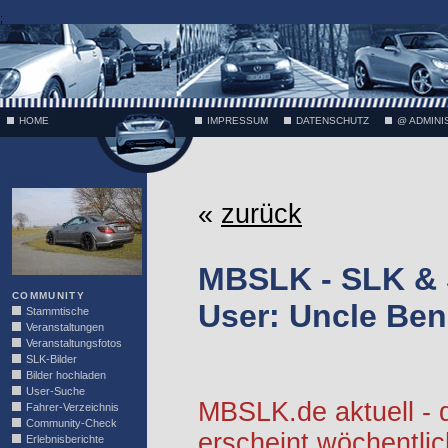
;
HOME
IMPRESSUM
DATENSCHUTZ
@ ADMINI
VÄTH
«
zurück
MBSLK - SLK &
COMMUNITY
User: Uncle Ben
Stammtische
Veranstaltungen
Veranstaltungsfotos
SLK-Bilder
Bilder hochladen
User-Suche
MBSLK.de aktuell -
Fahrer-Verzeichnis
Community-Check
erscheint wöchentlic
Erlebnisberichte