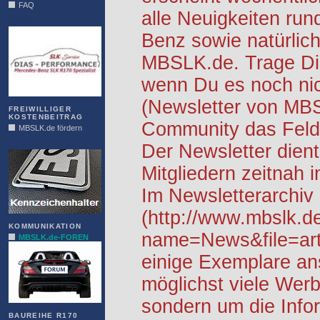
FAQ
alle Neuigkeiten ru
DIAS
Benz sowie natürlich
MBSLK.de. Trage Dic
wenn Du es noch nic
(Newsletter von MB
FREIWILLIGER
KOSTENBEITRAG
Community das Feld 
MBSLK.de fördern
ALFRA
Der Newsletter dient
Mitgliedern zeitnah i
Im Newsletterarchiv
(http://www.mbslk.d
KOMMUNIKATION
name=News&file=arti
MBSLK.de-FOREN
einige Exemplare an
möglichst viele Werb
sondern um die Info
BAUREIHE R170