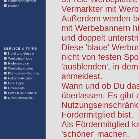
Sonderkonditionen
Bücher
Vermarkter mit Werb
LINKBLOCK
Außerdem werden be
mit Werbebannern hi
und doppelt unterstr
Diese 'blaue' Werbu
SERVICE & TIPPS
Hotel und Gastro
nicht von festen S
Werkstatt-Tipps
Reifenservice
'ausblenden', in dem
Werkstattkosten
KfZ-Kosten-Rechner
anmeldest.
Felgenkalkulator
Link-Tipps
Wann und ob Du das 
Downloads
überlassen. Es gibt 
MBSLK.de-Statistik
Newsletterarchiv
Nutzungseinschränk
Fördermitglied bist.
Als Fördermitglied k
'schöner' machen.