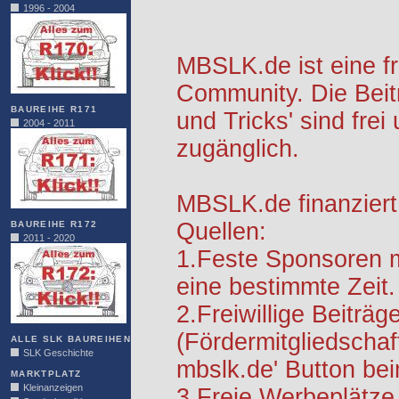
1996 - 2004
MBSLK.de ist eine f
Community. Die Beit
BAUREIHE R171
und Tricks' sind frei
2004 - 2011
zugänglich.
MBSLK.de finanziert
Quellen:
BAUREIHE R172
2011 - 2020
1.Feste Sponsoren m
eine bestimmte Zeit.
2.Freiwillige Beiträg
(Fördermitgliedschaf
ALLE SLK BAUREIHEN
SLK Geschichte
mbslk.de' Button be
MARKTPLATZ
Kleinanzeigen
3.Freie Werbeplätze