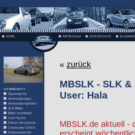
;
HOME
IMPRESSUM
DATENSCHUTZ
@ ADMINI
VÄTH
«
zurück
MBSLK - SLK &
COMMUNITY
User: Hala
Stammtische
Veranstaltungen
Veranstaltungsfotos
SLK-Bilder
Bilder hochladen
User-Suche
MBSLK.de aktuell -
Fahrer-Verzeichnis
Community-Check
erscheint wöchentlic
Erlebnisberichte