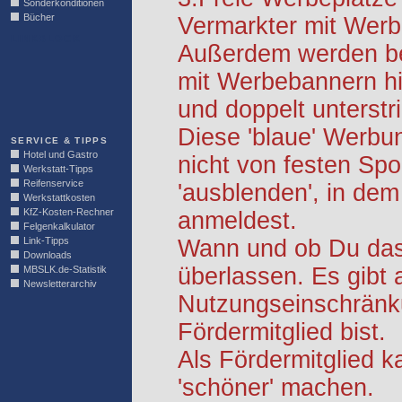
Sonderkonditionen
Bücher
Vermarkter mit Werb
LINKBLOCK
Außerdem werden be
mit Werbebannern hi
und doppelt unterstr
Diese 'blaue' Werbu
SERVICE & TIPPS
Hotel und Gastro
nicht von festen S
Werkstatt-Tipps
Reifenservice
'ausblenden', in dem
Werkstattkosten
KfZ-Kosten-Rechner
anmeldest.
Felgenkalkulator
Link-Tipps
Wann und ob Du das 
Downloads
überlassen. Es gibt 
MBSLK.de-Statistik
Newsletterarchiv
Nutzungseinschränk
Fördermitglied bist.
Als Fördermitglied k
'schöner' machen.