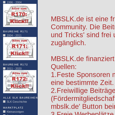
1996 - 2004
MBSLK.de ist eine f
Community. Die Beit
BAUREIHE R171
und Tricks' sind frei
2004 - 2011
zugänglich.
MBSLK.de finanziert
Quellen:
BAUREIHE R172
2011 - 2020
1.Feste Sponsoren m
eine bestimmte Zeit.
2.Freiwillige Beiträg
(Fördermitgliedschaf
ALLE SLK BAUREIHEN
SLK Geschichte
mbslk.de' Button be
MARKTPLATZ
Kleinanzeigen
3.Freie Werbeplätze