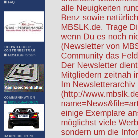
FAQ
alle Neuigkeiten ru
DIAS
Benz sowie natürlich
MBSLK.de. Trage Dic
wenn Du es noch nic
(Newsletter von MB
FREIWILLIGER
KOSTENBEITRAG
Community das Feld 
MBSLK.de fördern
ALFRA
Der Newsletter dient
Mitgliedern zeitnah i
Im Newsletterarchiv
(http://www.mbslk.d
KOMMUNIKATION
name=News&file=arti
MBSLK.de-FOREN
einige Exemplare an
möglichst viele Werb
sondern um die Info
BAUREIHE R170