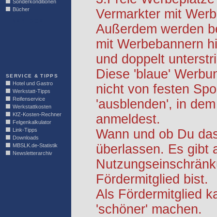
Sonderkonditionen
Bücher
Vermarkter mit Werb
LINKBLOCK
Außerdem werden be
mit Werbebannern hi
und doppelt unterstr
Diese 'blaue' Werbu
SERVICE & TIPPS
Hotel und Gastro
nicht von festen S
Werkstatt-Tipps
Reifenservice
'ausblenden', in dem
Werkstattkosten
KfZ-Kosten-Rechner
anmeldest.
Felgenkalkulator
Link-Tipps
Wann und ob Du das 
Downloads
überlassen. Es gibt 
MBSLK.de-Statistik
Newsletterarchiv
Nutzungseinschränk
Fördermitglied bist.
Als Fördermitglied k
'schöner' machen.