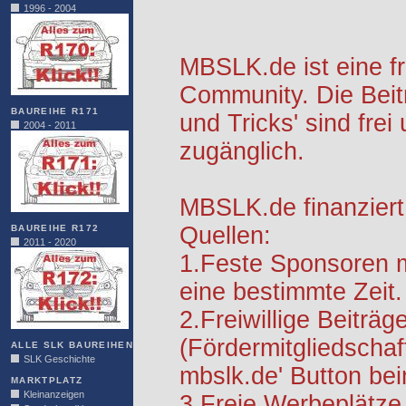
1996 - 2004
MBSLK.de ist eine f
Community. Die Beit
BAUREIHE R171
und Tricks' sind frei
2004 - 2011
zugänglich.
MBSLK.de finanziert
Quellen:
BAUREIHE R172
2011 - 2020
1.Feste Sponsoren m
eine bestimmte Zeit.
2.Freiwillige Beiträg
(Fördermitgliedschaf
ALLE SLK BAUREIHEN
SLK Geschichte
mbslk.de' Button be
MARKTPLATZ
Kleinanzeigen
3.Freie Werbeplätze