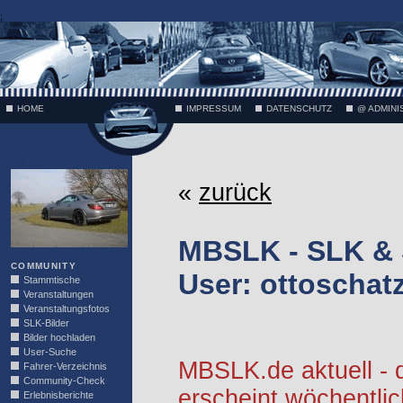
;
HOME
IMPRESSUM
DATENSCHUTZ
@ ADMINI
VÄTH
«
zurück
MBSLK - SLK &
COMMUNITY
User: ottoschat
Stammtische
Veranstaltungen
Veranstaltungsfotos
SLK-Bilder
Bilder hochladen
User-Suche
MBSLK.de aktuell -
Fahrer-Verzeichnis
Community-Check
erscheint wöchentlic
Erlebnisberichte