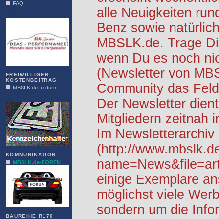
FAQ
alle Neuigkeiten ru
DIAS
Benz sowie natürlich
MBSLK.de. Trage Dic
wenn Du es noch nic
(Newsletter von MB
FREIWILLIGER
KOSTENBEITRAG
Community das Feld 
MBSLK.de fördern
ALFRA
Der Newsletter dient
Mitgliedern zeitnah i
Im Newsletterarchiv
(http://www.mbslk.d
KOMMUNIKATION
name=News&file=arti
MBSLK.de-FOREN
einige Exemplare an
möglichst viele Werb
sondern um die Info
BAUREIHE R170