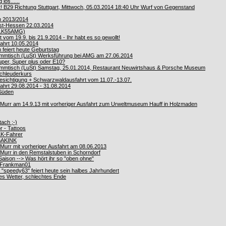
los......
 B29 Richtung Stuttgart, Mittwoch, 05.03.2014 18:40 Uhr Wurf von Gegenstand
n 2013/2014
st-Hessen 22.03.2014
SLK55AMG)
om 19.9. bis 21.9.2014 - Ihr habt es so gewollt!
ahrt 10.05.2014
feiert heute Geburtstag
ammtisch (LuSt) Werksführung bei AMG am 27.06.2014
uper, Super plus oder E10?
ammtisch (LuSt) Samstag, 25.01.2014, Restaurant Neuwirtshaus & Porsche Museum
Schleuderkurs
sichtigung + Schwarzwaldausfahrt vom 11.07.-13.07.
hrt 29.08.2014 - 31.08.2014
Süden
urr am 14.9.13 mit vorheriger Ausfahrt zum Urweltmuseum Hauff in Holzmaden
tach ;-)
r - Tattoos
LK-Fahrer
 BAKINK
urr mit vorheriger Ausfahrt am 08.06.2013
urr in den Remstalstuben in Schorndorf
aison --> Was hört ihr so "oben ohne"
 Frankman01
"speedy63" feiert heute sein halbes Jahrhundert
nes Wetter, schlechtes Ende