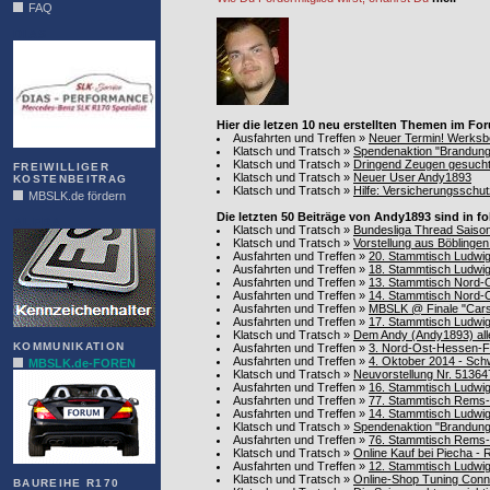
FAQ
DIAS
Hier die letzen 10 neu erstellten Themen im F
Ausfahrten und Treffen
»
Neuer Termin! Werksbe
Klatsch und Tratsch
»
Spendenaktion "Brandungl
Klatsch und Tratsch
»
Dringend Zeugen gesucht!
FREIWILLIGER
Klatsch und Tratsch
»
Neuer User Andy1893
KOSTENBEITRAG
Klatsch und Tratsch
»
Hilfe: Versicherungsschu
MBSLK.de fördern
Die letzten 50 Beiträge von Andy1893 sind in 
ALFRA
Klatsch und Tratsch
»
Bundesliga Thread Saiso
Klatsch und Tratsch
»
Vorstellung aus Böblinge
Ausfahrten und Treffen
»
20. Stammtisch Ludwi
Ausfahrten und Treffen
»
18. Stammtisch Ludwig
Ausfahrten und Treffen
»
13. Stammtisch Nord-
Ausfahrten und Treffen
»
14. Stammtisch Nord-
Ausfahrten und Treffen
»
MBSLK @ Finale "Car
Ausfahrten und Treffen
»
17. Stammtisch Ludwigs
Klatsch und Tratsch
»
Dem Andy (Andy1893) all
KOMMUNIKATION
Ausfahrten und Treffen
»
3. Nord-Ost-Hessen-F
Ausfahrten und Treffen
»
4. Oktober 2014 - Sc
MBSLK.de-FOREN
Klatsch und Tratsch
»
Neuvorstellung Nr. 51364
Ausfahrten und Treffen
»
16. Stammtisch Ludwi
Ausfahrten und Treffen
»
77. Stammtisch Rems-M
Ausfahrten und Treffen
»
14. Stammtisch Ludwig
Klatsch und Tratsch
»
Spendenaktion "Brandungl
Ausfahrten und Treffen
»
76. Stammtisch Rems-
Klatsch und Tratsch
»
Online Kauf bei Piecha -
Ausfahrten und Treffen
»
12. Stammtisch Ludwigs
Klatsch und Tratsch
»
Online-Shop Tuning Connec
BAUREIHE R170