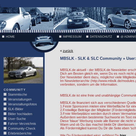
;
HOME
IMPRESSUM
DATENSCHUTZ
@ ADMINI
«
zurück
VÄTH
MBSLK - SLK & SLC Community » User:
MBSLK.de aktuell - der MBSLK.de Newsletter ersche
Dich am Besten gleich ein, wenn Du es noch nicht
Der Newsletter dient dazu, möglichst viele Mitgliede
Im Newsletterarchiv (http://www.mbslk.de/modules.
verbreiten, sondern um die Information.
COMMUNITY
Stammtische
MBSLK.de ist eine freie und unabhängige Community.
Veranstaltungen
MBSLK.de finanziert sich aus verschiedenen Quelle
Veranstaltungsfotos
1.Feste Sponsoren mieten eine Werbefläche für ein
SLK-Bilder
2.Freiwillige Beiträge der Mitglieder (Fördermitgli
3.Freie Werbeplätze werden durch einen Vermarkte
Bilder hochladen
Außerdem werden bestimmte Suchworte im Text mit 
User-Suche
Diese 'blaue' Werbung sowie alle Banner die nicht
Fahrer-Verzeichnis
Wann und ob Du das machst bleibt Dir überlassen. E
Als Fördermitglied kannst Du Dir die Seite eben 's
Community-Check
Erlebnisberichte
Wie Du Fördermitglied wirst, erfährst Du
hier.