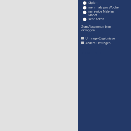
täglich
mehrmals pro Woche
nur einige Male im
Monat
sehr selten
Zum Abstimmen bitte
einloggen ...
Umfrage-Ergebnisse
Andere Umfragen
AFFIL_R_U