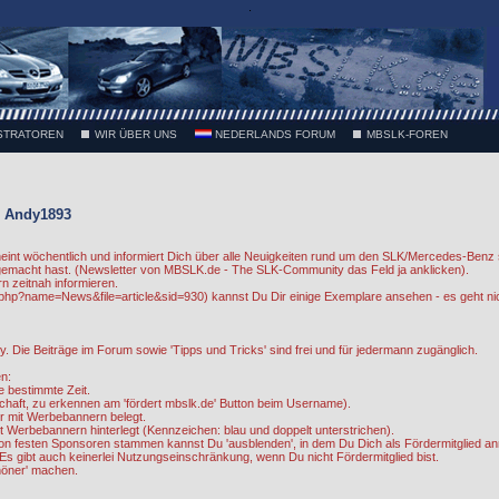
.
STRATOREN
WIR ÜBER UNS
NEDERLANDS FORUM
MBSLK-FOREN
 Andy1893
int wöchentlich und informiert Dich über alle Neuigkeiten rund um den SLK/Mercedes-Benz 
 gemacht hast. (Newsletter von MBSLK.de - The SLK-Community das Feld ja anklicken).
rn zeitnah informieren.
php?name=News&file=article&sid=930) kannst Du Dir einige Exemplare ansehen - es geht ni
 Die Beiträge im Forum sowie 'Tipps und Tricks' sind frei und für jedermann zugänglich.
n:
e bestimmte Zeit.
edschaft, zu erkennen am 'fördert mbslk.de' Button beim Username).
r mit Werbebannern belegt.
Werbebannern hinterlegt (Kennzeichen: blau und doppelt unterstrichen).
 von festen Sponsoren stammen kannst Du 'ausblenden', in dem Du Dich als Fördermitglied an
s gibt auch keinerlei Nutzungseinschränkung, wenn Du nicht Fördermitglied bist.
chöner' machen.