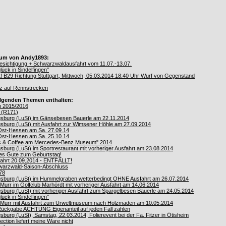
orum von Andy1893:
sichtigung + Schwarzwaldausfahrt vom 11.07.-13.07.
ück in Sindelfingen"
 B29 Richtung Stuttgart, Mittwoch, 05.03.2014 18:40 Uhr Wurf von Gegenstand
tz auf Rennstrecken
folgenden Themen enthalten:
n 2015/2016
n (R171)
gsburg (LuSt) im Gänsebesen Bauerle am 22.11.2014
sburg (LuSt) mit Ausfahrt zur Wimsener Höhle am 27.09.2014
Ost-Hessen am Sa. 27.09.14
Ost-Hessen am Sa. 25.10.14
s & Coffee am Mercedes-Benz Museum" 2014
burg (LuSt) im Sportrestaurant mit vorheriger Ausfahrt am 23.08.2014
es Gute zum Geburtstag!
ahrt 20.09.2014 - ENTFÄLLT!
hwarzwald-Saison-Abschluss
78
gsburg (LuSt) im Hummelgraben wetterbedingt OHNE Ausfahrt am 26.07.2014
urr im Golfclub Marhördt mit vorheriger Ausfahrt am 14.06.2014
sburg (LuSt) mit vorheriger Ausfahrt zum Spargelbesen Bauerle am 24.05.2014
ück in Sindelfingen"
Murr mit Ausfahrt zum Urweltmuseum nach Holzmaden am 10.05.2014
 Rückgabe ACHTUNG Eigenanteil auf jeden Fall zahlen
burg (LuSt), Samstag, 22.03.2014, Folierevent bei der Fa. Fitzer in Ötisheim
tion liefert meine Ware nicht