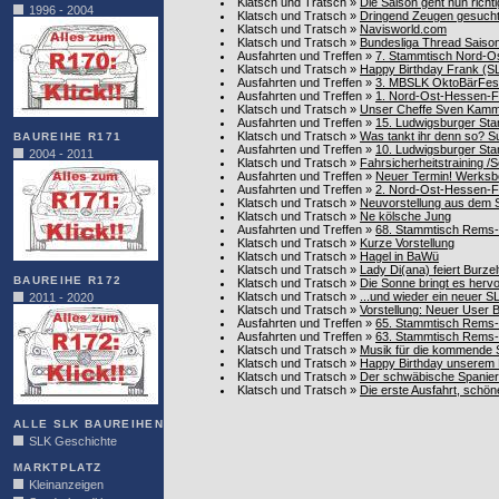
Klatsch und Tratsch
»
Die Saison geht nun richtig 
1996 - 2004
Klatsch und Tratsch
»
Dringend Zeugen gesucht!
Klatsch und Tratsch
»
Navisworld.com
Klatsch und Tratsch
»
Bundesliga Thread Saiso
Ausfahrten und Treffen
»
7. Stammtisch Nord-O
Klatsch und Tratsch
»
Happy Birthday Frank (
Ausfahrten und Treffen
»
3. MBSLK OktoBärFest v
Ausfahrten und Treffen
»
1. Nord-Ost-Hessen-F
Klatsch und Tratsch
»
Unser Cheffe Sven Kamm 
Ausfahrten und Treffen
»
15. Ludwigsburger St
Klatsch und Tratsch
»
Was tankt ihr denn so? S
BAUREIHE R171
Ausfahrten und Treffen
»
10. Ludwigsburger St
2004 - 2011
Klatsch und Tratsch
»
Fahrsicherheitstraining /
Ausfahrten und Treffen
»
Neuer Termin! Werksbe
Ausfahrten und Treffen
»
2. Nord-Ost-Hessen-Fa
Klatsch und Tratsch
»
Neuvorstellung aus dem 
Klatsch und Tratsch
»
Ne kölsche Jung
Ausfahrten und Treffen
»
68. Stammtisch Rems-M
Klatsch und Tratsch
»
Kurze Vorstellung
Klatsch und Tratsch
»
Hagel in BaWü
Klatsch und Tratsch
»
Lady Di(ana) feiert Burzel
BAUREIHE R172
Klatsch und Tratsch
»
Die Sonne bringt es hervo
Klatsch und Tratsch
»
...und wieder ein neuer S
2011 - 2020
Klatsch und Tratsch
»
Vorstellung: Neuer User
Ausfahrten und Treffen
»
65. Stammtisch Rems-M
Ausfahrten und Treffen
»
63. Stammtisch Rems-M
Klatsch und Tratsch
»
Musik für die kommende S
Klatsch und Tratsch
»
Happy Birthday unserem
Klatsch und Tratsch
»
Der schwäbische Spanier 
Klatsch und Tratsch
»
Die erste Ausfahrt, schö
ALLE SLK BAUREIHEN
SLK Geschichte
MARKTPLATZ
Kleinanzeigen