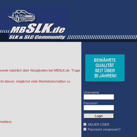
WINDSCHOTT
DESIGN
sowie natürlich über Neuigkeiten bei MBSLK.de. Trage
cht darum, möglichst viele Werbebotschaften zu
Username
Passwort
meldest.
NEUER USER
Passwort vergessen?