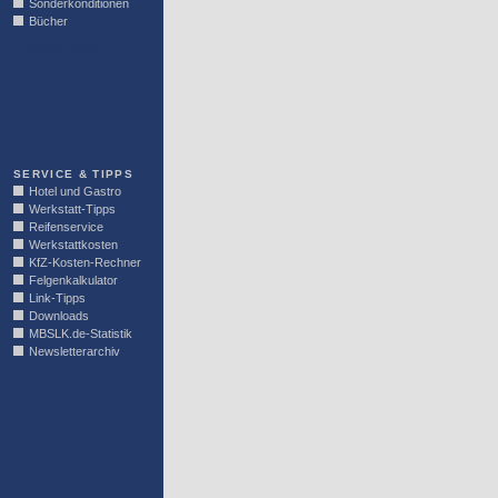
Sonderkonditionen
Bücher
LINKBLOCK
SERVICE & TIPPS
Hotel und Gastro
Werkstatt-Tipps
Reifenservice
Werkstattkosten
KfZ-Kosten-Rechner
Felgenkalkulator
Link-Tipps
Downloads
MBSLK.de-Statistik
Newsletterarchiv