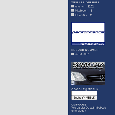
WER IST ONLINE?
Anonym :
1202
Mitglieder:
3
Im Chat :
0
XCAR-STYLE
BESUCH NUMMER
35.933.957
DER SCHWARZ
GOOGLE@MBSLK
UMFRAGE
Wie oft bist Du auf mbslk.de
unterwegs?