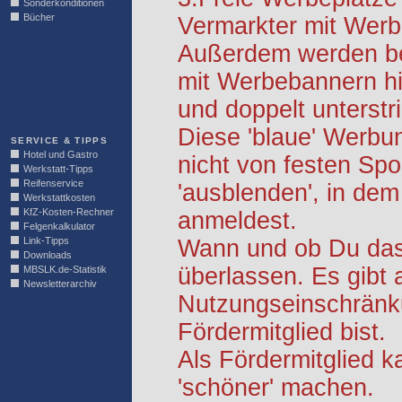
Sonderkonditionen
Bücher
Vermarkter mit Werb
LINKBLOCK
Außerdem werden be
mit Werbebannern hi
und doppelt unterstr
Diese 'blaue' Werbu
SERVICE & TIPPS
Hotel und Gastro
nicht von festen S
Werkstatt-Tipps
Reifenservice
'ausblenden', in dem
Werkstattkosten
KfZ-Kosten-Rechner
anmeldest.
Felgenkalkulator
Link-Tipps
Wann und ob Du das 
Downloads
überlassen. Es gibt 
MBSLK.de-Statistik
Newsletterarchiv
Nutzungseinschränk
Fördermitglied bist.
Als Fördermitglied k
'schöner' machen.