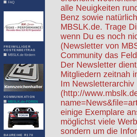
FAQ
alle Neuigkeiten ru
DIAS
Benz sowie natürlich
MBSLK.de. Trage Dic
wenn Du es noch nic
(Newsletter von MB
FREIWILLIGER
KOSTENBEITRAG
Community das Feld 
MBSLK.de fördern
ALFRA
Der Newsletter dient
Mitgliedern zeitnah i
Im Newsletterarchiv
(http://www.mbslk.d
KOMMUNIKATION
name=News&file=arti
MBSLK.de-FOREN
einige Exemplare an
möglichst viele Werb
sondern um die Info
BAUREIHE R170