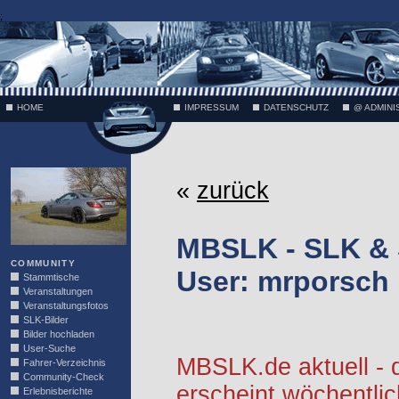
;
HOME
IMPRESSUM
DATENSCHUTZ
@ ADMINI
VÄTH
«
zurück
MBSLK - SLK &
COMMUNITY
User: mrporsch
Stammtische
Veranstaltungen
Veranstaltungsfotos
SLK-Bilder
Bilder hochladen
User-Suche
MBSLK.de aktuell -
Fahrer-Verzeichnis
Community-Check
erscheint wöchentlic
Erlebnisberichte