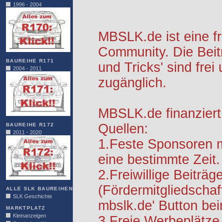
1996 - 2004
MBSLK.de ist eine f
Community. Die Beit
BAUREIHE R171
und Tricks' sind frei
2004 - 2011
zugänglich.
MBSLK.de finanziert
Quellen:
BAUREIHE R172
2011 - 2020
1.Feste Sponsoren m
eine bestimmte Zeit.
2.Freiwillige Beiträg
(Fördermitgliedschaf
ALLE SLK BAUREIHEN
SLK Geschichte
mbslk.de' Button be
MARKTPLATZ
Kleinanzeigen
3.Freie Werbeplätze