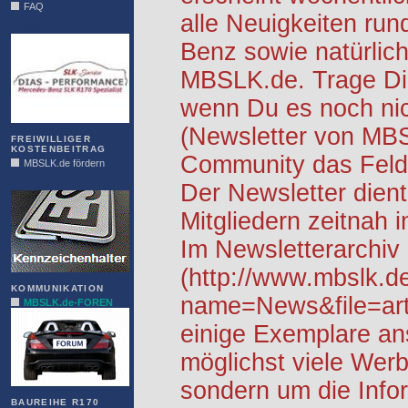
FAQ
alle Neuigkeiten ru
DIAS
Benz sowie natürlich
MBSLK.de. Trage Dic
wenn Du es noch nic
(Newsletter von MB
FREIWILLIGER
KOSTENBEITRAG
Community das Feld 
MBSLK.de fördern
ALFRA
Der Newsletter dient
Mitgliedern zeitnah i
Im Newsletterarchiv
(http://www.mbslk.d
KOMMUNIKATION
name=News&file=arti
MBSLK.de-FOREN
einige Exemplare an
möglichst viele Werb
sondern um die Info
BAUREIHE R170