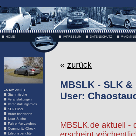
;
HOME
IMPRESSUM
DATENSCHUTZ
@ ADMINI
VÄTH
«
zurück
MBSLK - SLK &
COMMUNITY
User: Chaostauc
Stammtische
Veranstaltungen
Veranstaltungsfotos
SLK-Bilder
Bilder hochladen
User-Suche
MBSLK.de aktuell -
Fahrer-Verzeichnis
Community-Check
erscheint wöchentlic
Erlebnisberichte