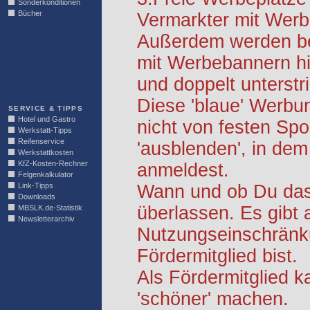
Sonderkonditionen
Bücher
Vermarkter mit Werb
LINKBLOCK
Außerdem werden be
mit Werbebannern hi
und doppelt unterstr
Diese 'blaue' Werbu
SERVICE & TIPPS
Hotel und Gastro
nicht von festen S
Werkstatt-Tipps
Reifenservice
'ausblenden', in dem
Werkstattkosten
KfZ-Kosten-Rechner
anmeldest.
Felgenkalkulator
Link-Tipps
Wann und ob Du das 
Downloads
überlassen. Es gibt 
MBSLK.de-Statistik
Newsletterarchiv
Nutzungseinschränk
Fördermitglied bist.
Als Fördermitglied k
'schöner' machen.