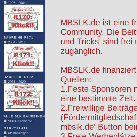
1996 - 2004
MBSLK.de ist eine f
Community. Die Beit
BAUREIHE R171
und Tricks' sind frei
2004 - 2011
zugänglich.
MBSLK.de finanziert
Quellen:
BAUREIHE R172
2011 - 2020
1.Feste Sponsoren m
eine bestimmte Zeit.
2.Freiwillige Beiträg
(Fördermitgliedschaf
ALLE SLK BAUREIHEN
SLK Geschichte
mbslk.de' Button be
MARKTPLATZ
Kleinanzeigen
3.Freie Werbeplätze