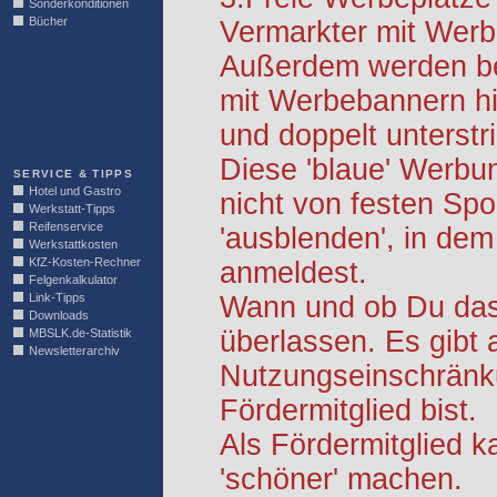
Sonderkonditionen
Bücher
Vermarkter mit Werb
LINKBLOCK
Außerdem werden be
mit Werbebannern hi
und doppelt unterstr
Diese 'blaue' Werbu
SERVICE & TIPPS
Hotel und Gastro
nicht von festen S
Werkstatt-Tipps
Reifenservice
'ausblenden', in dem
Werkstattkosten
KfZ-Kosten-Rechner
anmeldest.
Felgenkalkulator
Link-Tipps
Wann und ob Du das 
Downloads
überlassen. Es gibt 
MBSLK.de-Statistik
Newsletterarchiv
Nutzungseinschränk
Fördermitglied bist.
Als Fördermitglied k
'schöner' machen.