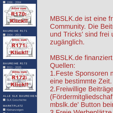
1996 - 2004
MBSLK.de ist eine f
Community. Die Beit
BAUREIHE R171
und Tricks' sind frei
2004 - 2011
zugänglich.
MBSLK.de finanziert
Quellen:
BAUREIHE R172
2011 - 2020
1.Feste Sponsoren m
eine bestimmte Zeit.
2.Freiwillige Beiträg
(Fördermitgliedschaf
ALLE SLK BAUREIHEN
SLK Geschichte
mbslk.de' Button be
MARKTPLATZ
Kleinanzeigen
3.Freie Werbeplätze