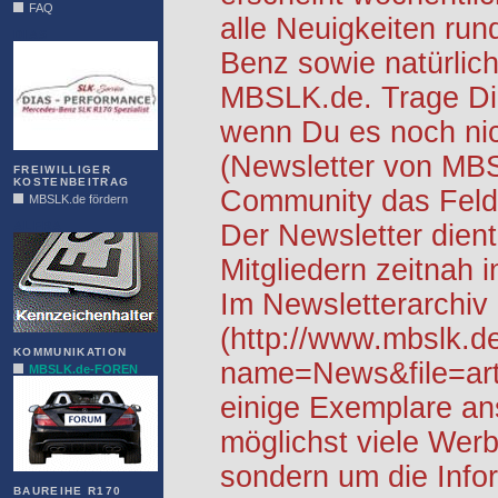
FAQ
alle Neuigkeiten ru
DIAS
Benz sowie natürlich
MBSLK.de. Trage Dic
wenn Du es noch nic
(Newsletter von MB
FREIWILLIGER
KOSTENBEITRAG
Community das Feld 
MBSLK.de fördern
ALFRA
Der Newsletter dient
Mitgliedern zeitnah i
Im Newsletterarchiv
(http://www.mbslk.d
KOMMUNIKATION
name=News&file=arti
MBSLK.de-FOREN
einige Exemplare an
möglichst viele Werb
sondern um die Info
BAUREIHE R170