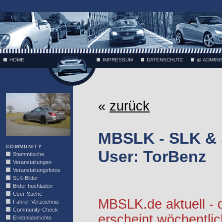
;
HOME
IMPRESSUM
DATENSCHUTZ
@ ADMINI
VÄTH
«
zurück
MBSLK - SLK &
COMMUNITY
User: TorBenz
Stammtische
Veranstaltungen
Veranstaltungsfotos
SLK-Bilder
Bilder hochladen
User-Suche
MBSLK.de aktuell -
Fahrer-Verzeichnis
Community-Check
erscheint wöchentlic
Erlebnisberichte