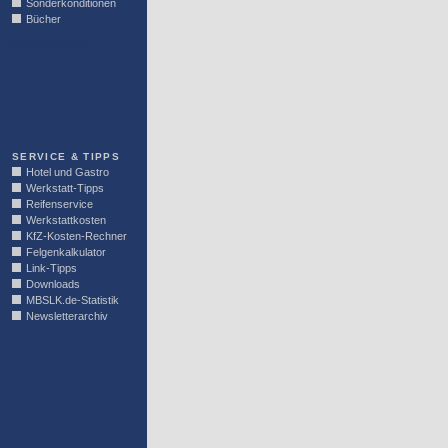
Sonderkonditionen
Bücher
LINKBLOCK
SERVICE & TIPPS
Hotel und Gastro
Werkstatt-Tipps
Reifenservice
Werkstattkosten
KfZ-Kosten-Rechner
Felgenkalkulator
Link-Tipps
Downloads
MBSLK.de-Statistik
Newsletterarchiv