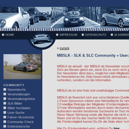
;
HOME
IMPRESSUM
DATENSCHUTZ
@ ADMINI
«
zurück
VÄTH
MBSLK - SLK & SLC Community » User:
MBSLK.de aktuell - der MBSLK.de Newsletter ersche
Dich am Besten gleich ein, wenn Du es noch nicht
Der Newsletter dient dazu, möglichst viele Mitgliede
Im Newsletterarchiv (http://www.mbslk.de/modules.
verbreiten, sondern um die Information.
COMMUNITY
Stammtische
MBSLK.de ist eine freie und unabhängige Community.
Veranstaltungen
MBSLK.de finanziert sich aus verschiedenen Quelle
Veranstaltungsfotos
1.Feste Sponsoren mieten eine Werbefläche für ein
SLK-Bilder
2.Freiwillige Beiträge der Mitglieder (Fördermitgli
3.Freie Werbeplätze werden durch einen Vermarkte
Bilder hochladen
Außerdem werden bestimmte Suchworte im Text mit 
User-Suche
Diese 'blaue' Werbung sowie alle Banner die nicht
Fahrer-Verzeichnis
Wann und ob Du das machst bleibt Dir überlassen. E
Als Fördermitglied kannst Du Dir die Seite eben 's
Community-Check
Erlebnisberichte
Wie Du Fördermitglied wirst, erfährst Du
hier.