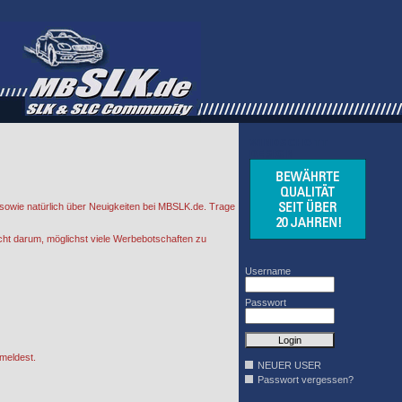
WINDSCHOTT
DESIGN
sowie natürlich über Neuigkeiten bei MBSLK.de. Trage
cht darum, möglichst viele Werbebotschaften zu
Username
Passwort
meldest.
NEUER USER
Passwort vergessen?