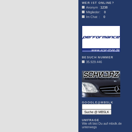
WER IST ONLINE?
Anonym :
1238
Mitglieder:
0
Im Chat :
0
XCAR-STYLE
BESUCH NUMMER
35.929.446
DER SCHWARZ
GOOGLE@MBSLK
UMFRAGE
Wie oft bist Du auf mbslk.de
unterwegs