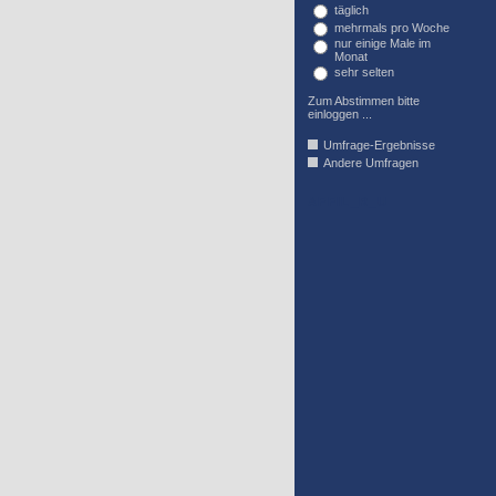
täglich
mehrmals pro Woche
nur einige Male im
Monat
sehr selten
Zum Abstimmen bitte
einloggen ...
Umfrage-Ergebnisse
Andere Umfragen
AFFIL_R_U