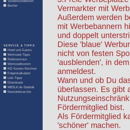
Sonderkonditionen
Bücher
Vermarkter mit Werb
LINKBLOCK
Außerdem werden be
mit Werbebannern hi
und doppelt unterstr
Diese 'blaue' Werbu
SERVICE & TIPPS
Hotel und Gastro
nicht von festen S
Werkstatt-Tipps
Reifenservice
'ausblenden', in dem
Werkstattkosten
KfZ-Kosten-Rechner
anmeldest.
Felgenkalkulator
Link-Tipps
Wann und ob Du das 
Downloads
überlassen. Es gibt 
MBSLK.de-Statistik
Newsletterarchiv
Nutzungseinschränk
Fördermitglied bist.
Als Fördermitglied k
'schöner' machen.