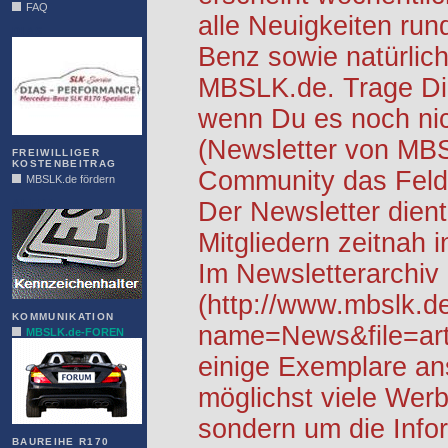
FAQ
alle Neuigkeiten ru
DIAS
Benz sowie natürlich
MBSLK.de. Trage Dic
wenn Du es noch nic
(Newsletter von MB
FREIWILLIGER
KOSTENBEITRAG
Community das Feld 
MBSLK.de fördern
ALFRA
Der Newsletter dient
Mitgliedern zeitnah i
Im Newsletterarchiv
(http://www.mbslk.d
KOMMUNIKATION
name=News&file=arti
MBSLK.de-FOREN
einige Exemplare an
möglichst viele Werb
sondern um die Info
BAUREIHE R170