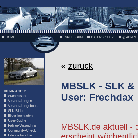
;
HOME
IMPRESSUM
DATENSCHUTZ
@ ADMINI
VÄTH
«
zurück
MBSLK - SLK &
COMMUNITY
User: Frechdax
Stammtische
Veranstaltungen
Veranstaltungsfotos
SLK-Bilder
Bilder hochladen
User-Suche
MBSLK.de aktuell -
Fahrer-Verzeichnis
Community-Check
erscheint wöchentlic
Erlebnisberichte