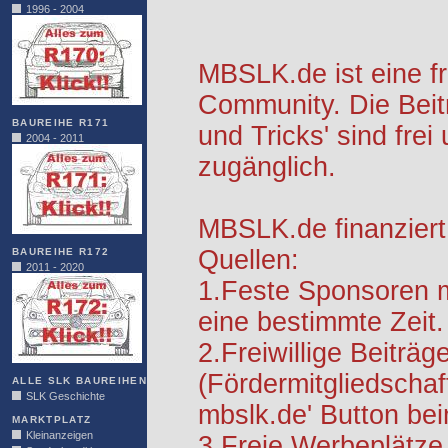
1996 - 2004
MBSLK.de ist eine f
Community. Die Beit
BAUREIHE R171
und Tricks' sind frei
2004 - 2011
zugänglich.
MBSLK.de finanziert
Quellen:
BAUREIHE R172
2011 - 2020
1.Feste Sponsoren m
eine bestimmte Zeit.
2.Freiwillige Beiträg
(Fördermitgliedschaf
ALLE SLK BAUREIHEN
SLK Geschichte
mbslk.de' Button be
MARKTPLATZ
Kleinanzeigen
3.Freie Werbeplätze