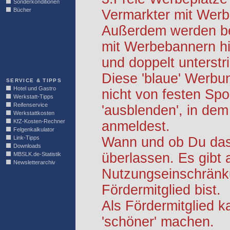
Sonderkonditionen
Bücher
Vermarkter mit Werb
LINKBLOCK
Außerdem werden be
mit Werbebannern hi
und doppelt unterstr
Diese 'blaue' Werbu
SERVICE & TIPPS
Hotel und Gastro
nicht von festen S
Werkstatt-Tipps
Reifenservice
'ausblenden', in dem
Werkstattkosten
KfZ-Kosten-Rechner
anmeldest.
Felgenkalkulator
Link-Tipps
Wann und ob Du das 
Downloads
überlassen. Es gibt 
MBSLK.de-Statistik
Newsletterarchiv
Nutzungseinschränk
Fördermitglied bist.
Als Fördermitglied k
'schöner' machen.