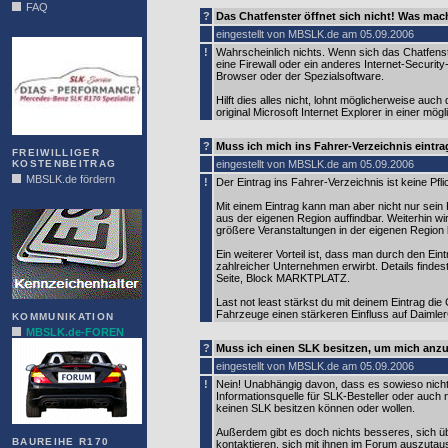
FAQ
?
Das Chatfenster öffnet sich nicht! Was mac
DIAS
eingestellt von MBSLK.de am 05.09.2006
!
Wahrscheinlich nichts. Wenn sich das Chatfenste
eine Firewall oder ein anderes Internet-Security
Browser oder der Spezialsoftware.
Hilft dies alles nicht, lohnt möglicherweise au
original Microsoft Internet Explorer in einer mögl
?
Muss ich mich ins Fahrer-Verzeichnis eint
FREIWILLIGER
KOSTENBEITRAG
eingestellt von MBSLK.de am 05.09.2006
MBSLK.de fördern
!
Der Eintrag ins Fahrer-Verzeichnis ist keine Pfli
ALFRA
Mit einem Eintrag kann man aber nicht nur sein
aus der eigenen Region auffindbar. Weiterhin w
größere Veranstaltungen in der eigenen Region 
Ein weiterer Vorteil ist, dass man durch den E
zahlreicher Unternehmen erwirbt. Details finde
Seite, Block MARKTPLATZ.
Last not least stärkst du mit deinem Eintrag die
Fahrzeuge einen stärkeren Einfluss auf Daiml
KOMMUNIKATION
MBSLK.de-FOREN
?
Muss ich einen SLK besitzen, um mich an
eingestellt von MBSLK.de am 05.09.2006
!
Nein! Unabhängig davon, dass es sowieso nicht
Informationsquelle für SLK-Besteller oder auch
keinen SLK besitzen können oder wollen.
Außerdem gibt es doch nichts besseres, sich üb
BAUREIHE R170
kontaktieren, sich mit ihnen im Forum auszutaus