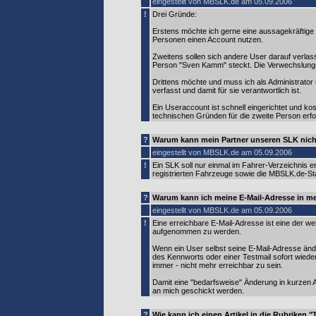
eingestellt von MBSLK.de am 05.09.2006
!
Drei Gründe:
Erstens möchte ich gerne eine aussagekräftige 
Personen einen Account nutzen.
Zweitens sollen sich andere User darauf verla
Person "Sven Kamm" steckt. Die Verwechslungs
Drittens möchte und muss ich als Administrato
verfasst und damit für sie verantwortlich ist.
Ein Useraccount ist schnell eingerichtet und kos
technischen Gründen für die zweite Person erfor
?
Warum kann mein Partner unseren SLK nicht
eingestellt von MBSLK.de am 05.09.2006
!
Ein SLK soll nur einmal im Fahrer-Verzeichnis 
registrierten Fahrzeuge sowie die MBSLK.de-Stat
?
Warum kann ich meine E-Mail-Adresse in m
eingestellt von MBSLK.de am 05.09.2006
!
Eine erreichbare E-Mail-Adresse ist eine der
aufgenommen zu werden.
Wenn ein User selbst seine E-Mail-Adresse ände
des Kennworts oder einer Testmail sofort wiede
immer - nicht mehr erreichbar zu sein.
Damit eine "bedarfsweise" Änderung in kurzen 
an mich geschickt werden.
?
Wie kann ich einen Artikel in die Rubriken "