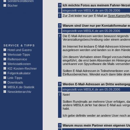
Sonderkonditionen
?
Ich möchte Fotos aus meinem Fahrer-Verzei
Bücher
eingestellt von MBSLK.de am 05.09.2006
LINKBLOCK
!
Zur Zeit leider nur per E-Mail an
Sven.Kamm@M
?
Warum sind User nur per Kontaktformular er
eingestellt von MBSLK.de am 05.09.2006
!
Die E-Mail-Adressen werden bewusst nirgends ve
Veranstaltungsbeschreibung oder einem anderen 
SERVICE & TIPPS
Im Internet frei lesbare E-Mail-Adressen könne
Hotel und Gastro
ausgelesen werden und landen so in den Händ
Werkstatt-Tipps
Um diesem Vorhaben einen Riegel vorzuschiebe
Reifenservice
eingeführt, die erst beim Absenden im Hinterg
Werkstattkosten
unerkannt von Spysoftware die Mails versenden
KfZ-Kosten-Rechner
Sollten E-Mail-Adressen in Teilnehmerlisten von
Felgenkalkulator
Einflussbereiches. Wendet euch dann bitte direk
Link-Tipps
Downloads
?
Werden E-Mail-Adressen an Dritte weiterge
MBSLK.de-Statistik
eingestellt von MBSLK.de am 05.09.2006
Newsletterarchiv
!
Nein!
Sollten Rundmails an mehrere User erfolgen, da
andere MBSLK.de'ler hat diese E-Mail aus verg
habt.
Ich gebe definitiv weder an andere User noch a
?
Warum muss mein Partner einen eigenen Us