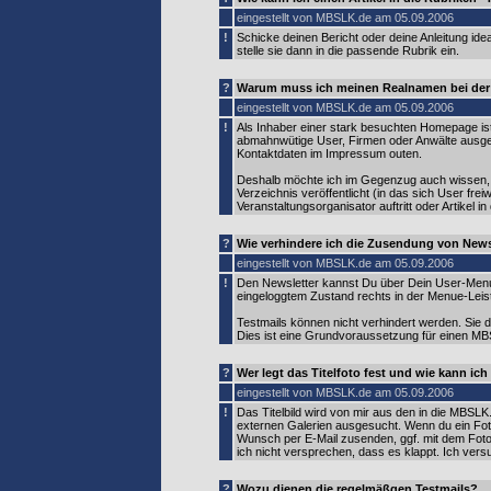
eingestellt von MBSLK.de am 05.09.2006
!
Schicke deinen Bericht oder deine Anleitung ide
stelle sie dann in die passende Rubrik ein.
?
Warum muss ich meinen Realnamen bei de
eingestellt von MBSLK.de am 05.09.2006
!
Als Inhaber einer stark besuchten Homepage ist
abmahnwütige User, Firmen oder Anwälte ausges
Kontaktdaten im Impressum outen.
Deshalb möchte ich im Gegenzug auch wissen, w
Verzeichnis veröffentlicht (in das sich User frei
Veranstaltungsorganisator auftritt oder Artikel in
?
Wie verhindere ich die Zusendung von News
eingestellt von MBSLK.de am 05.09.2006
!
Den Newsletter kannst Du über Dein User-Menue 
eingeloggtem Zustand rechts in der Menue-Leis
Testmails können nicht verhindert werden. Sie d
Dies ist eine Grundvoraussetzung für einen M
?
Wer legt das Titelfoto fest und wie kann ic
eingestellt von MBSLK.de am 05.09.2006
!
Das Titelbild wird von mir aus den in die MBSL
externen Galerien ausgesucht. Wenn du ein Fot
Wunsch per E-Mail zusenden, ggf. mit dem Foto i
ich nicht versprechen, dass es klappt. Ich ver
?
Wozu dienen die regelmäßgen Testmails?