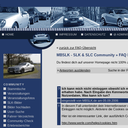
;
HOME
IMPRESSUM
DATENSCHUTZ
@ ADMINI
«
zurück zur FAQ-Übersicht
VÄTH
MBSLK - SLK & SLC Community » FAQ
Du findest dich auf unserer Homepage nicht 100% zu
»
Antworten ausblenden
Suche in der
COMMUNITY
?
Ich kann mich nicht einloggen obwohl ich 
Stammtische
erhalten habe. Nach Eingabe des Kennworte
Veranstaltungen
Nutzerdaten. Was kann ich tun?
Veranstaltungsfotos
eingestellt von MBSLK.de am 05.09.2006
SLK-Bilder
!
In diesem Fall unterbindet dein Internetbrowse
Bilder hochladen
Einloggen nicht möglich. Aktiviere die Cookies
User-Suche
Hier ist ein interessanter Link, der ausführlich 
Fahrer-Verzeichnis
Community-Check
http://www.werle.com/helps/cookies.htm
Erlebnisberichte