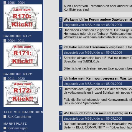
1996 - 2004
Auch Fahrer von Fremdmarken oder anderer Me
Konflikte aus sind.
?
Wie kann ich im Forum andere Dateitypen al
eingestellt von MBSLK.de am 05.09.2006
!
Hochladen kannst du sie gar nicht. Die einzige 
Homepage oder dir verfügbaren Webspace hochl
BAUREIHE R171
Webadresse wird dann automatisch in einen Li
2004 - 2011
?
Ich habe meinen Usernamen vergessen. Und
eingestellt von MBSLK.de am 05.09.2006
!
Schreibe einfach eine kurze E-Mail mit deinem 
Sven.Kamm@MBSLK.de
.
Bitte nicht einfach einen neuen Useraccount be
BAUREIHE R172
?
Ich habe mein Kennwort vergessen. Was tu
2011 - 2020
eingestellt von MBSLK.de am 05.09.2006
!
Unterhalb des Login-Bereichs in der rechten Sp
dir vollautomatisiert in zwei Schritten ein neue
Falls die Sicherheitscode- und Kennwortmails ni
Blick in deine Spamordner.
ALLE SLK BAUREIHEN
?
Wie kann ich Fotos zu meinem Eintrag im F
SLK Geschichte
eingestellt von MBSLK.de am 05.09.2006
MARKTPLATZ
!
Das funktioniert genauso wie das Hochladen vo
Seite => Block COMMUNITY => "Bilder hochladen"
Kleinanzeigen