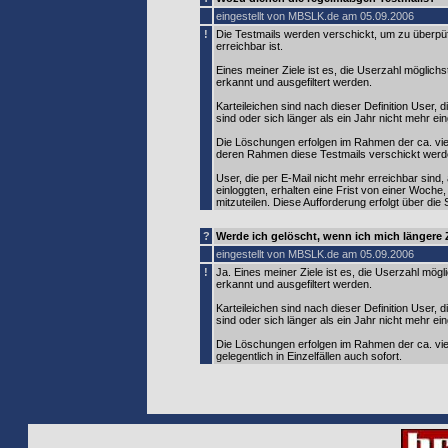
eingestellt von MBSLK.de am 05.09.2006
!
Die Testmails werden verschickt, um zu überpüf
erreichbar ist.
Eines meiner Ziele ist es, die Userzahl möglich
erkannt und ausgefiltert werden.
Karteileichen sind nach dieser Definition User, d
sind oder sich länger als ein Jahr nicht mehr ei
Die Löschungen erfolgen im Rahmen der ca. vier
deren Rahmen diese Testmails verschickt werd
User, die per E-Mail nicht mehr erreichbar sind
einloggten, erhalten eine Frist von einer Woche
mitzuteilen. Diese Aufforderung erfolgt über die
?
Werde ich gelöscht, wenn ich mich längere 
eingestellt von MBSLK.de am 05.09.2006
!
Ja. Eines meiner Ziele ist es, die Userzahl mögl
erkannt und ausgefiltert werden.
Karteileichen sind nach dieser Definition User, d
sind oder sich länger als ein Jahr nicht mehr ei
Die Löschungen erfolgen im Rahmen der ca. vier
gelegentlich in Einzelfällen auch sofort.