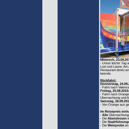
Mittwoch, 23.09.20
- Unser letzter Tag 
Lust und Laune. Am 
Restaurant direkt am 
beende.
Rückfahrt:
Donnerstag, 24.09.
- Fahrt nach Valenc
Freitag, 25.09.2015
- Fahrt nach Orange
Übernachtung und A
Samstag, 26.09.201
- Von Orange aus ge
Im Reisepreis enth
-
Alle
Übernachtung
- Die
Abendessen
i
- Die
Stadtführung
- Die
Weinprobe
an 