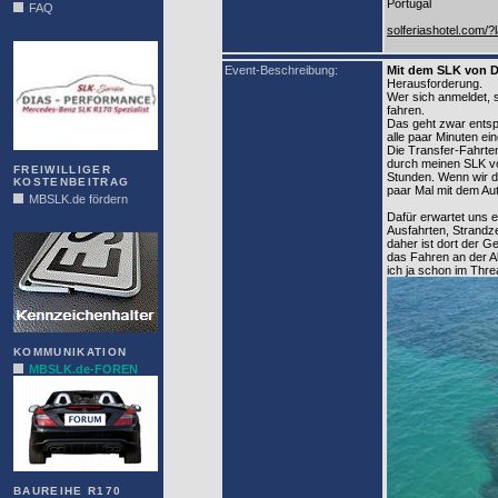
Portugal
FAQ
solferiashotel.com/?
DIAS
Event-Beschreibung:
Mit dem SLK von D
Herausforderung.
Wer sich anmeldet, 
fahren.
Das geht zwar entsp
alle paar Minuten ei
Die Transfer-Fahrte
durch meinen SLK vo
FREIWILLIGER
Stunden. Wenn wir d
KOSTENBEITRAG
paar Mal mit dem Aut
MBSLK.de fördern
Dafür erwartet uns 
ALFRA
Ausfahrten, Strandze
daher ist dort der 
das Fahren an der A
ich ja schon im Threa
KOMMUNIKATION
MBSLK.de-FOREN
BAUREIHE R170