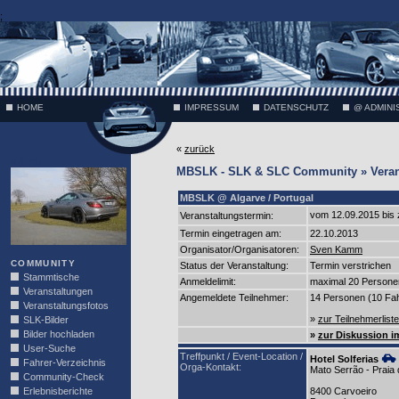
;
HOME
IMPRESSUM
DATENSCHUTZ
@ ADMINI
«
zurück
VÄTH
MBSLK - SLK & SLC Community » Verans
MBSLK @ Algarve / Portugal
vom 12.09.2015 bis
Veranstaltungstermin:
Termin eingetragen am:
22.10.2013
Organisator/Organisatoren:
Sven Kamm
COMMUNITY
Status der Veranstaltung:
Termin verstrichen
Stammtische
Anmeldelimit:
maximal 20 Persone
Veranstaltungen
Angemeldete Teilnehmer:
14 Personen (10 Fa
Veranstaltungsfotos
»
zur Teilnehmerlist
SLK-Bilder
Bilder hochladen
»
zur Diskussion 
User-Suche
Treffpunkt / Event-Location /
Hotel Solferias
Fahrer-Verzeichnis
Orga-Kontakt:
Mato Serrão - Praia
Community-Check
Erlebnisberichte
8400 Carvoeiro