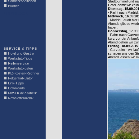
Sonderkonditionen
Stadtbummel und nat
Hotel, damit wir kei
Bücher
Dienstag, 15.09.20
- Farht nach Madrid
LINKBLOCK
Mittwoch, 16.09.20
- Madrid - auch hier 
Abends gibt es wied
haben.
Donnerstag, 17.09.
- Fahrt nach Carvoe
kurz vor der Ankunft
Abend gehen wir zum
Freitag, 18.09.2015
SERVICE & TIPPS
- Carvoeiro - wir la
Hotel und Gastro
schauen uns den St
Abends essen wir mit
Werkstatt-Tipps
Reifenservice
Werkstattkosten
KfZ-Kosten-Rechner
Felgenkalkulator
Link-Tipps
Downloads
MBSLK.de-Statistik
Newsletterarchiv