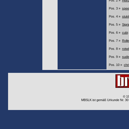
Pos. 2 »
Hein
Pos. 3 »
spee
Pos. 4 »
stuk
Pos. 5 »
Sigri
Pos. 6 »
cubi
Pos. 7 »
Rolle
Pos. 8 »
rotwi
Pos. 9 »
sudi
Pos. 10 »
chri
© 1
MBSLK ist gemäß Urkunde Nr. 30