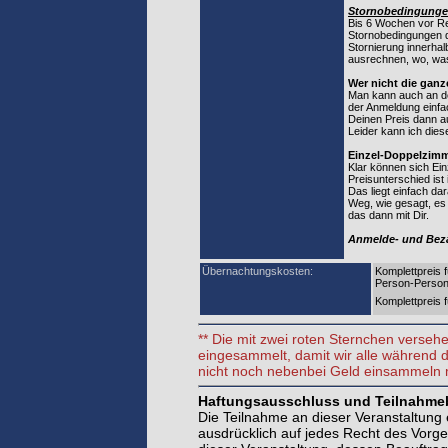
Stornobedingunge
Bis 6 Wochen vor Rei
Stornobedingungen de
Stornierung innerhal
ausrechnen, wo, was
Wer nicht die gan
Man kann auch an den
der Anmeldung einfac
Deinen Preis dann a
Leider kann ich dies
Einzel-Doppelzimm
Klar können sich E
Preisunterschied ist 
Das liegt einfach da
Weg, wie gesagt, es 
das dann mit Dir.
Anmelde- und Bezah
Übernachtungskosten:
Komplettpreis 
Person-Perso
Komplettpreis
** Die mit zwei roten Sternchen verse
eingesammelt, damit wir alle während
nicht noch nebenbei Geld einsammeln 
Haftungsausschluss und Teilnahm
Die Teilnahme an dieser Veranstaltung e
ausdrücklich auf jedes Recht des Vorg