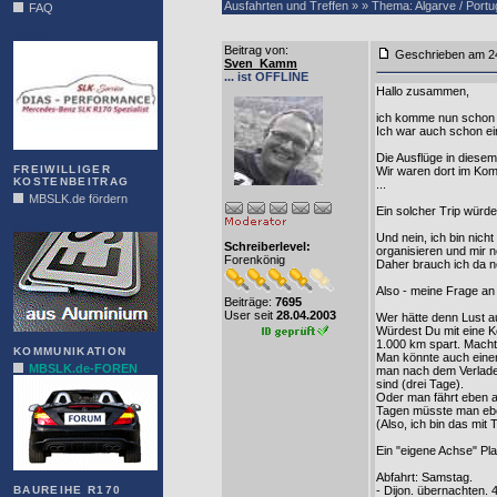
Ausfahrten und Treffen » » Thema: Algarve / Portu
FAQ
DIAS
Beitrag von
:
Geschrieben am
Sven_Kamm
... ist OFFLINE
Hallo zusammen,
ich komme nun schon e
Ich war auch schon ein
Die Ausflüge in diese
FREIWILLIGER
Wir waren dort im Kom
KOSTENBEITRAG
...
MBSLK.de fördern
Ein solcher Trip würd
ALFRA
Und nein, ich bin nic
Schreiberlevel:
organisieren und mir 
Forenkönig
Daher brauch ich da no
Also - meine Frage an
Beiträge:
7695
User seit
28.04.2003
Wer hätte denn Lust au
Würdest Du mit eine K
1.000 km spart. Macht 
KOMMUNIKATION
Man könnte auch einen
MBSLK.de-FOREN
man nach dem Verladen
sind (drei Tage).
Oder man fährt eben a
Tagen müsste man eb
(Also, ich bin das mit
Ein "eigene Achse" Pl
Abfahrt: Samstag.
BAUREIHE R170
- Dijon. übernachten.