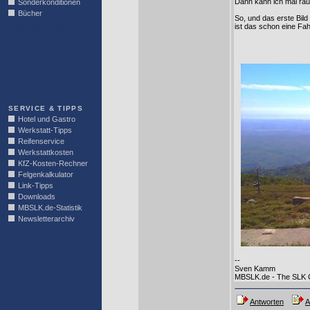
Dann kann ich mal rau
Sonderkonditionen
Bücher
So, und das erste Bild
ist das schon eine Fah
LINKBLOCK
SERVICE & TIPPS
Hotel und Gastro
Werkstatt-Tipps
Reifenservice
Werkstattkosten
KfZ-Kosten-Rechner
Felgenkalkulator
Link-Tipps
Downloads
MBSLK.de-Statistik
Newsletterarchiv
--
Sven Kamm
MBSLK.de - The SLK
Antworten
A