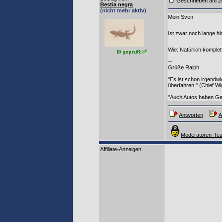
Geschrieben am
Bestia negra
(nicht mehr aktiv)
Moin Sven
Ist zwar noch lange hi
Wie: Natürlich kompl
--
Grüße Ralph
"Es ist schon irgendw
überfahren." (Chief W
"Auch Autos haben Ge
Antworten
A
Moderatoren-Tea
Affiliate-Anzeigen: