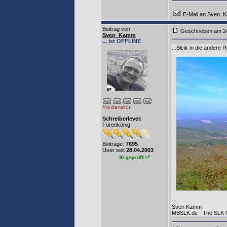
E-Mail an Sven_
Beitrag von
:
Geschrieben am
Sven_Kamm
... ist OFFLINE
...Blcik in die andere 
Schreiberlevel:
Forenkönig
Beiträge:
7695
User seit
28.04.2003
--
Sven Kamm
MBSLK.de - The SLK