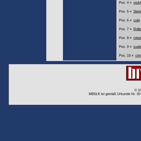
Pos. 4 »
stuk
Pos. 5 »
Sigri
Pos. 6 »
cubi
Pos. 7 »
Rolle
Pos. 8 »
rotwi
Pos. 9 »
sudi
Pos. 10 »
chri
© 1
MBSLK ist gemäß Urkunde Nr. 30