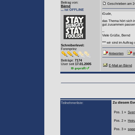
Beitrag von
:
Geschrieben am
Bärnd
... ist OFFLINE
iGude,
das Thema hört sich i
gut zusammen passen. 
--
Viele Grüße, Bernd
*** wir sind im Auftra
Schreiberlevel:
Forenprinz
Antworten
A
Beiträge:
7174
User seit
17.01.2005
E-Mail an Bärnd
Zu diesem Eve
Teilnehmerliste:
Pos. 1 »
Sve
Pos. 2 »
Hein
Pos. 3 »
spee