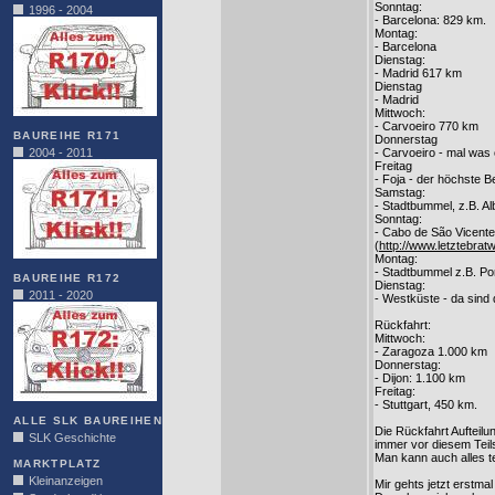
Sonntag:
1996 - 2004
- Barcelona: 829 km.
Montag:
- Barcelona
Dienstag:
- Madrid 617 km
Dienstag
- Madrid
Mittwoch:
- Carvoeiro 770 km
BAUREIHE R171
Donnerstag
2004 - 2011
- Carvoeiro - mal was 
Freitag
- Foja - der höchste B
Samstag:
- Stadtbummel, z.B. Al
Sonntag:
- Cabo de São Vicente
(
http://www.letztebrat
Montag:
- Stadtbummel z.B. Po
BAUREIHE R172
Dienstag:
2011 - 2020
- Westküste - da sind 
Rückfahrt:
Mittwoch:
- Zaragoza 1.000 km
Donnerstag:
- Dijon: 1.100 km
Freitag:
- Stuttgart, 450 km.
ALLE SLK BAUREIHEN
Die Rückfahrt Aufteilu
SLK Geschichte
immer vor diesem Teil
Man kann auch alles te
MARKTPLATZ
Kleinanzeigen
Mir gehts jetzt erstma