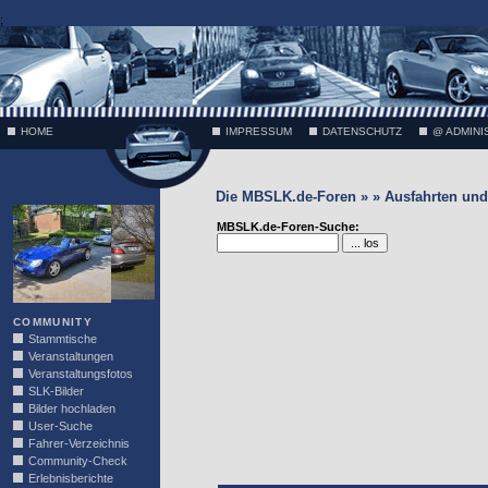
;
HOME
IMPRESSUM
DATENSCHUTZ
@ ADMINI
Die MBSLK.de-Foren » » Ausfahrten und 
VÄTH
MBSLK.de-Foren-Suche:
COMMUNITY
Stammtische
Veranstaltungen
Veranstaltungsfotos
SLK-Bilder
Bilder hochladen
User-Suche
Fahrer-Verzeichnis
Community-Check
Erlebnisberichte