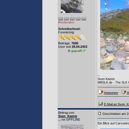
Schreiberlevel:
Forenkönig
Beiträge:
7695
User seit
28.04.2003
--
Sven Kamm
MBSLK.de - The SLK
Antworten
A
E-Mail an Sven_
Beitrag von
:
Geschrieben am
Sven_Kamm
... ist OFFLINE
Ein Blick auf Carvoei