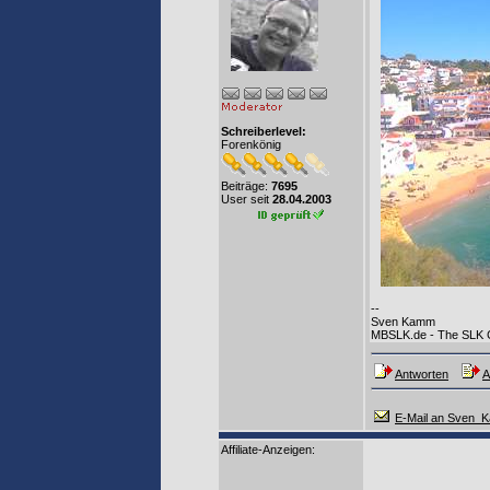
Schreiberlevel:
Forenkönig
Beiträge:
7695
User seit
28.04.2003
--
Sven Kamm
MBSLK.de - The SLK
Antworten
A
E-Mail an Sven_
Affiliate-Anzeigen: