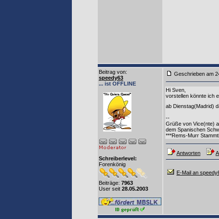
Beitrag von
:
Geschrieben am
speedy63
... ist OFFLINE
Hi Sven,
vorstellen könnte ich
ab Dienstag(Madrid) d
--
Grüße von Vice(nte) a
dem Spanischen Schw
***Rems-Murr Stammti
Antworten
A
Schreiberlevel:
Forenkönig
E-Mail an speedy
Beiträge:
7963
User seit
28.05.2003