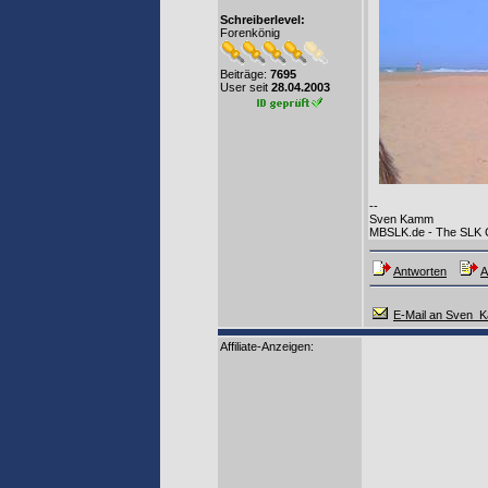
Schreiberlevel:
Forenkönig
Beiträge:
7695
User seit
28.04.2003
--
Sven Kamm
MBSLK.de - The SLK
Antworten
A
E-Mail an Sven_
Affiliate-Anzeigen: