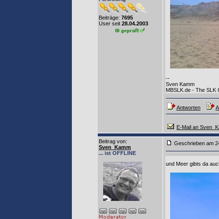
Beiträge:
7695
User seit
28.04.2003
--
Sven Kamm
MBSLK.de - The SLK
Antworten
A
E-Mail an Sven_
Beitrag von
:
Geschrieben am
Sven_Kamm
... ist OFFLINE
und Meer gibts da au