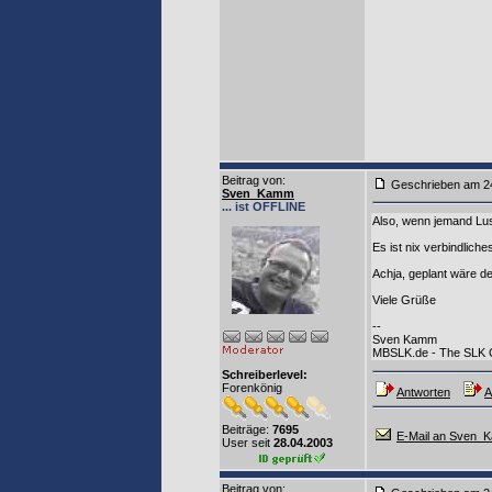
Beitrag von
:
Geschrieben am
Sven_Kamm
... ist OFFLINE
Also, wenn jemand Lus
Es ist nix verbindlic
Achja, geplant wäre d
Viele Grüße
--
Sven Kamm
MBSLK.de - The SLK
Schreiberlevel:
Forenkönig
Antworten
A
Beiträge:
7695
E-Mail an Sven_
User seit
28.04.2003
Beitrag von
: