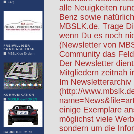
FAQ
alle Neuigkeiten ru
DIAS
Benz sowie natürlich
MBSLK.de. Trage Dic
wenn Du es noch nic
(Newsletter von MB
FREIWILLIGER
KOSTENBEITRAG
Community das Feld 
MBSLK.de fördern
ALFRA
Der Newsletter dient
Mitgliedern zeitnah i
Im Newsletterarchiv
(http://www.mbslk.d
KOMMUNIKATION
name=News&file=arti
MBSLK.de-FOREN
einige Exemplare an
möglichst viele Werb
sondern um die Info
BAUREIHE R170