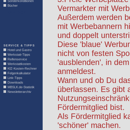
Sonderkonditionen
Bücher
Vermarkter mit Werb
LINKBLOCK
Außerdem werden be
mit Werbebannern hi
und doppelt unterstr
Diese 'blaue' Werbu
SERVICE & TIPPS
Hotel und Gastro
nicht von festen S
Werkstatt-Tipps
Reifenservice
'ausblenden', in dem
Werkstattkosten
KfZ-Kosten-Rechner
anmeldest.
Felgenkalkulator
Link-Tipps
Wann und ob Du das 
Downloads
überlassen. Es gibt 
MBSLK.de-Statistik
Newsletterarchiv
Nutzungseinschränk
Fördermitglied bist.
Als Fördermitglied k
'schöner' machen.