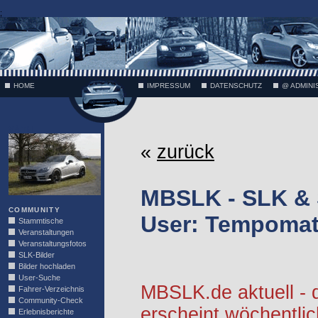
;
HOME
IMPRESSUM
DATENSCHUTZ
@ ADMINI
VÄTH
«
zurück
MBSLK - SLK &
COMMUNITY
User: Tempoma
Stammtische
Veranstaltungen
Veranstaltungsfotos
SLK-Bilder
Bilder hochladen
User-Suche
MBSLK.de aktuell -
Fahrer-Verzeichnis
Community-Check
erscheint wöchentlic
Erlebnisberichte