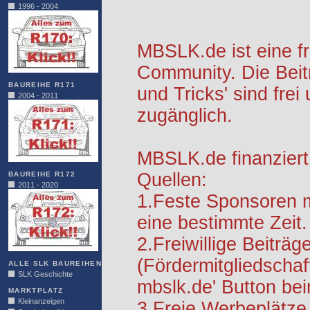
1996 - 2004
MBSLK.de ist eine f
Community. Die Beit
BAUREIHE R171
und Tricks' sind frei
2004 - 2011
zugänglich.
MBSLK.de finanziert
Quellen:
BAUREIHE R172
2011 - 2020
1.Feste Sponsoren m
eine bestimmte Zeit.
2.Freiwillige Beiträg
(Fördermitgliedschaf
ALLE SLK BAUREIHEN
SLK Geschichte
mbslk.de' Button be
MARKTPLATZ
Kleinanzeigen
3.Freie Werbeplätze