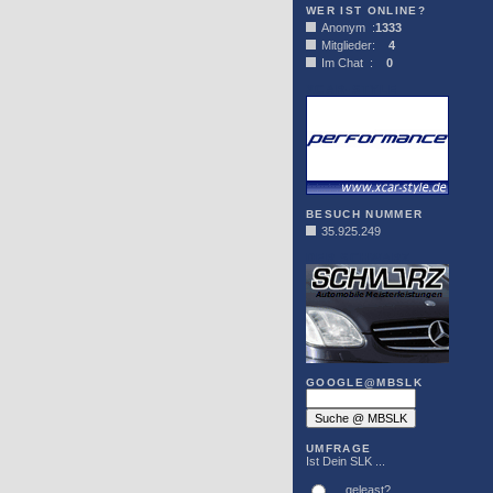
WER IST ONLINE?
Anonym :
1333
Mitglieder:
4
Im Chat :
0
XCAR-STYLE
BESUCH NUMMER
35.925.249
DER SCHWARZ
GOOGLE@MBSLK
UMFRAGE
Ist Dein SLK ...
... geleast?