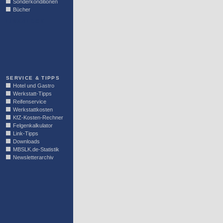
Sonderkonditionen
Bücher
LINKBLOCK
SERVICE & TIPPS
Hotel und Gastro
Werkstatt-Tipps
Reifenservice
Werkstattkosten
KfZ-Kosten-Rechner
Felgenkalkulator
Link-Tipps
Downloads
MBSLK.de-Statistik
Newsletterarchiv