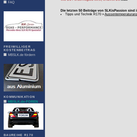
FAQ
DIAS
Die letzten 50 Beiträge von SLKisPassion sind
Tipps und Technik R170
»
Aussentemperaturanzei
FREIWILLIGER
KOSTENBEITRAG
MBSLK.de fördern
ALFRA
KOMMUNIKATION
MBSLK.de-FOREN
BAUREIHE R170