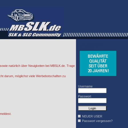
WINDSCHOTT
DESIGN
sowie natürlich über Neuigkeiten bei MBSLK.de. Trage
cht darum, möglichst viele Werbebotschaften zu
Username
Passwort
meldest.
NEUER USER
Passwort vergessen?