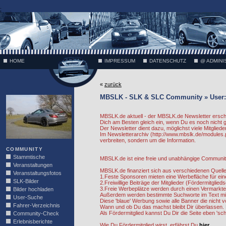
;
HOME
IMPRESSUM
DATENSCHUTZ
@ ADMINI
«
zurück
VÄTH
MBSLK - SLK & SLC Community » User:
MBSLK.de aktuell - der MBSLK.de Newsletter ersche
Dich am Besten gleich ein, wenn Du es noch nicht
Der Newsletter dient dazu, möglichst viele Mitgliede
Im Newsletterarchiv (http://www.mbslk.de/modules.
verbreiten, sondern um die Information.
COMMUNITY
Stammtische
MBSLK.de ist eine freie und unabhängige Community.
Veranstaltungen
MBSLK.de finanziert sich aus verschiedenen Quelle
Veranstaltungsfotos
1.Feste Sponsoren mieten eine Werbefläche für ein
SLK-Bilder
2.Freiwillige Beiträge der Mitglieder (Fördermitgli
3.Freie Werbeplätze werden durch einen Vermarkte
Bilder hochladen
Außerdem werden bestimmte Suchworte im Text mit 
User-Suche
Diese 'blaue' Werbung sowie alle Banner die nicht
Fahrer-Verzeichnis
Wann und ob Du das machst bleibt Dir überlassen. E
Als Fördermitglied kannst Du Dir die Seite eben 's
Community-Check
Erlebnisberichte
Wie Du Fördermitglied wirst, erfährst Du
hier.