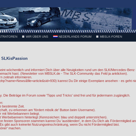
.
STRATOREN
WIR ÜBER UNS
NEDERLANDS FORUM
MBSLK-FOREN
 SLKisPassion
int wöchentlich und informiert Dich über alle Neuigkeiten rund um den SLK/Mercedes-Benz 
 gemacht hast. (Newsletter von MBSLK.de - The SLK-Community das Feld ja anklicken).
rn zeitnah informieren.
php?name=News&file=article&sid=930) kannst Du Dir einige Exemplare ansehen - es geht ni
 Die Beiträge im Forum sowie 'Tipps und Tricks' sind frei und für jedermann zugänglich.
n:
e bestimmte Zeit.
edschaft, zu erkennen am 'fördert mbslk.de' Button beim Username).
r mit Werbebannern belegt.
Werbebannern hinterlegt (Kennzeichen: blau und doppelt unterstrichen).
 von festen Sponsoren stammen kannst Du 'ausblenden', in dem Du Dich als Fördermitglied an
s gibt auch keinerlei Nutzungseinschränkung, wenn Du nicht Fördermitglied bist.
chöner' machen.