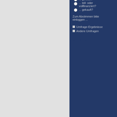
... teil- oder
vollfinanziert?
... gekauft?
Zum Abstimmen bitte
einloggen ...
Umfrage-Ergebnisse
Andere Umfragen
AFFIL_R_U