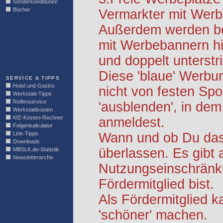
Sonderkonditionen
Bücher
Vermarkter mit Werb
LINKBLOCK
Außerdem werden be
mit Werbebannern hi
und doppelt unterstr
Diese 'blaue' Werbu
SERVICE & TIPPS
Hotel und Gastro
nicht von festen S
Werkstatt-Tipps
Reifenservice
'ausblenden', in dem
Werkstattkosten
KfZ-Kosten-Rechner
anmeldest.
Felgenkalkulator
Link-Tipps
Wann und ob Du das 
Downloads
überlassen. Es gibt 
MBSLK.de-Statistik
Newsletterarchiv
Nutzungseinschränk
Fördermitglied bist.
Als Fördermitglied k
'schöner' machen.