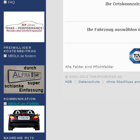
FAQ
DIAS
FREIWILLIGER
KOSTENBEITRAG
MBSLK.de fördern
ALFRA
KOMMUNIKATION
MBSLK.de-FOREN
BAUREIHE R170