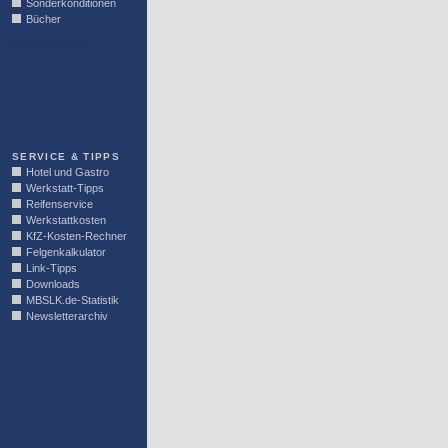
Sonderkonditionen
Bücher
LINKBLOCK
SERVICE & TIPPS
Hotel und Gastro
Werkstatt-Tipps
Reifenservice
Werkstattkosten
KfZ-Kosten-Rechner
Felgenkalkulator
Link-Tipps
Downloads
MBSLK.de-Statistik
Newsletterarchiv