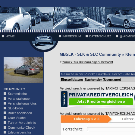
;
HOME
IMPRESSUM
DATENSCHUTZ
@ ADMINI
MBSLK - SLK & SLC Community » Klein
VÄTH
«
zurück zur Kleinanzeigenübersicht
Gesuche in der Rubrik: HiFi/Navi/Telecom - alle Au
Einstelldatum
Suchender (Username)
Vergleichsrechner powered by TARIFCHECK24 A
COMMUNITY
Stammtische
Veranstaltungen
Veranstaltungsfotos
SLK-Bilder
Bilder hochladen
Vergleichsrechner powered by TARIFCHECK24 A
User-Suche
Fahrer-Verzeichnis
Community-Check
Erlebnisberichte