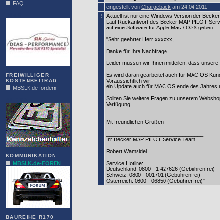
FAQ
eingestellt von
Chargeback
am 24.04.2011
DIAS
!
Aktuell ist nur eine Windows Version der Becker
Laut Rückantwort des Becker MAP PILOT Servic
auf eine Software für Apple Mac / OSX geben:
"Sehr geehrter Herr xxxxxx,
Danke für Ihre Nachfrage.
Leider müssen wir Ihnen mitteilen, dass unsere
Es wird daran gearbeitet auch für MAC OS Kund
FREIWILLIGER
KOSTENBEITRAG
Voraussichtlich wir
ein Update auch für MAC OS ende des Jahres m
MBSLK.de fördern
Sollten Sie weitere Fragen zu unserem Webshop
ALFRA
Verfügung.
Mit freundlichen Grüßen
_________________________________
Ihr Becker MAP PILOT Service Team
Robert Wamsidel
KOMMUNIKATION
MBSLK.de-FOREN
Service Hotline:
Deutschland: 0800 - 1 427626 (Gebührenfrei)
Schweiz: 0800 - 001701 (Gebührenfrei)
Österreich: 0800 - 06850 (Gebührenfrei)"
BAUREIHE R170