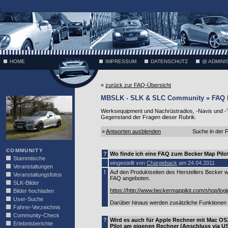
;
HOME
IMPRESSUM
DATENSCHUTZ
@ ADMINI
«
zurück zur FAQ-Übersicht
VÄTH
MBSLK - SLK & SLC Community » FAQ H
Werksequipment und Nachrüstradios, -Navis und -
Gegenstand der Fragen dieser Rubrik.
»
Antworten ausblenden
Suche in der
COMMUNITY
?
Wo finde ich eine FAQ zum Becker Map Pilo
Stammtische
eingestellt von
Chargeback
am 24.04.2011
Veranstaltungen
!
Auf den Produktseiten des Herstellers Becker 
Veranstaltungsfotos
FAQ angeboten.
SLK-Bilder
https://http://www.beckermappilot.com/shop/log
Bilder hochladen
User-Suche
Darüber hinaus werden zusätzliche Funktionen a
Fahrer-Verzeichnis
Community-Check
?
Wird es auch für Apple Rechner mit Mac OS
Erlebnisberichte
Pilot am eigenen Rechner (Anschluss via 