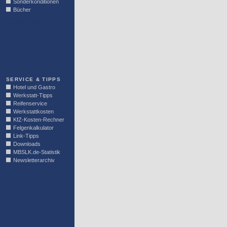
Sonderkonditionen
Bücher
LINKBLOCK
SERVICE & TIPPS
Hotel und Gastro
Werkstatt-Tipps
Reifenservice
Werkstattkosten
KfZ-Kosten-Rechner
Felgenkalkulator
Link-Tipps
Downloads
MBSLK.de-Statistik
Newsletterarchiv