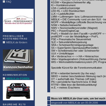
FAQ
KGSW = Klarglasscheinwerfer allg.
KI = Kombiinstrument
DIAS
LDA = Ladedruckanzeige
LED-RL = LED Rückleuchten
LLK = Ladeluftkühler
LMM = Luftmengen- bzw. Luftmassenmesser
MBSLK = DIE Community rund um den SLK - kein 
MOPF = Modellpflege (offizielle Bezeichnung vo
NSW = Nebelscheinwerfer
NWV = Nockenwellenversteller (Magnet)
PEC = PowerEngineCap
PreFL = Modell vor dem Facelift = preMOPF <--
FREIWILLIGER
preMOPF = vor der Modellpflege = PreFL
KOSTENBEITRAG
PSE = Pneumatische Steuereinheit
SLE = Sekundärlufteinspeisung
MBSLK.de fördern
SRA = Scheinwerferreinigungsanlage
SS = SuperSprint (Sportauspuffhersteller)
ALFRA
SW = Scheibenwischer oder Scheinwerfer
ULK = Umluftklappe
VA = Vorderachse <---> HA = Hinterachse
VAA = Vogelaugenahorn (Holzausführung Ziertei
WIS = Werkstattinformationssystem (PC Progr
Spezielle Kürzel für die Forenkommunikation
BTW = nebenbei bemerkt (by the way)
KOMMUNIKATION
IMHO = meiner bescheidenen Meinung nach (in
MBSLK.de-FOREN
OT = außerhalb des Themas (off topic)
PN = persönliche Nachricht bzw. E-Mail
RTFM = Bitte lese die Betriebsanleitung!
m.E. = meines Erachtens
?
Muss ich MBSLK.de-User sein, um bei euch
eingestellt von MBSLK.de am 05.09.2006
BAUREIHE R170