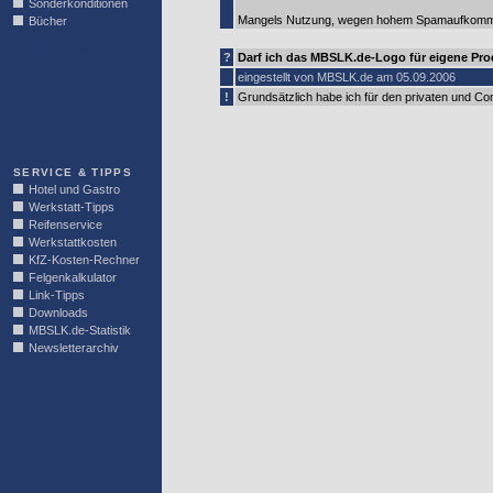
Sonderkonditionen
Mangels Nutzung, wegen hohem Spamaufkomme
Bücher
LINKBLOCK
?
Darf ich das MBSLK.de-Logo für eigene Pro
eingestellt von MBSLK.de am 05.09.2006
!
Grundsätzlich habe ich für den privaten und C
SERVICE & TIPPS
Hotel und Gastro
Werkstatt-Tipps
Reifenservice
Werkstattkosten
KfZ-Kosten-Rechner
Felgenkalkulator
Link-Tipps
Downloads
MBSLK.de-Statistik
Newsletterarchiv