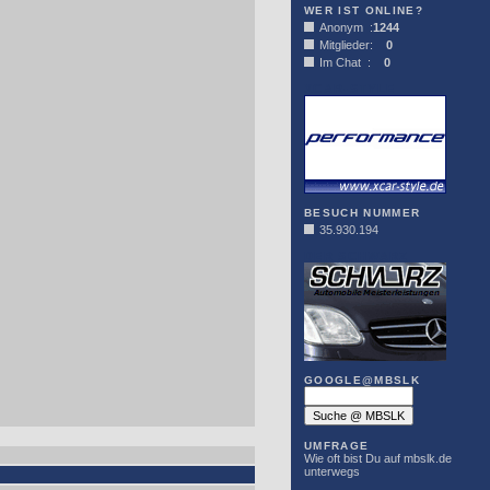
WER IST ONLINE?
Anonym :
1244
Mitglieder:
0
Im Chat :
0
XCAR-STYLE
BESUCH NUMMER
35.930.194
DER SCHWARZ
GOOGLE@MBSLK
UMFRAGE
Wie oft bist Du auf mbslk.de
unterwegs