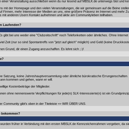
on einer Veranstaltung ausschließen wenn du nur lesend auf MBSLK.de unterwegs bist und ke
 mit der Homepage und den vielen Veranstaltungen, die wir gemeinsam auf die Beine stellen,
 auf Firmen, mehr Interesse der Medien an uns, eine größere Präsenz im Internet und mehr 
ts mit anderen Usern Kontakt aufnehmen und aktiv am Communityleben teilhaben.
dem Laufenden?
s gibt bei uns weder eine "Clubzeitschrift" noch Telefonketten oder ähnliches. Ohne Internet
 Zeit (nur so sind Spontantreffs von "jetzt auf gleich" möglich) und Geld (keine Druckkoste
nen Grund, dir einen Zugang anzuschaffen. Es lohnt sich ;-)!
de?
eine Satzung, keine Jahreshauptversammlung oder ähnliche bürokratische Errungenschaften
 kann kommen und gehen, wann er will.
llige Kostenbeiträge der Mitglieder.
ionen ohne nennenswerte Verpflichtungen für jede(n) SLK-Interessierte(n) ist ein Grundprinz
der Community gibt's oben in der Titeleiste => WIR ÜBER UNS.
se bekommen?
urden früher in Verbindung mit den ersten MBSLK.de-Kennzeichenrahmen vergeben, da sie