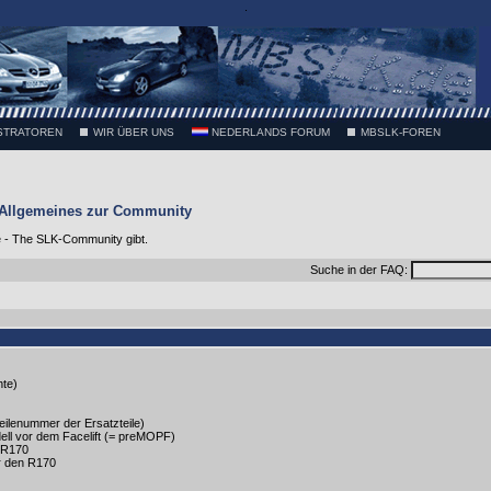
.
STRATOREN
WIR ÜBER UNS
NEDERLANDS FORUM
MBSLK-FOREN
Allgemeines zur Community
- The SLK-Community gibt.
Suche in der FAQ:
te)
Teilenummer der Ersatzteile)
ell vor dem Facelift (= preMOPF)
n R170
ür den R170