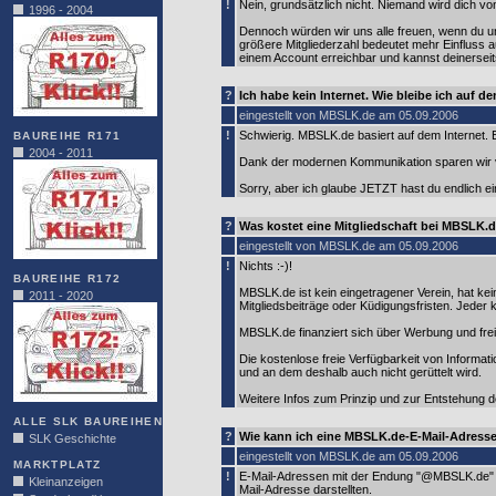
!
Nein, grundsätzlich nicht. Niemand wird dich v
1996 - 2004
Dennoch würden wir uns alle freuen, wenn du uns
größere Mitgliederzahl bedeutet mehr Einfluss
einem Account erreichbar und kannst deinersei
?
Ich habe kein Internet. Wie bleibe ich auf 
eingestellt von MBSLK.de am 05.09.2006
!
Schwierig. MBSLK.de basiert auf dem Internet. E
BAUREIHE R171
2004 - 2011
Dank der modernen Kommunikation sparen wir viel
Sorry, aber ich glaube JETZT hast du endlich ei
?
Was kostet eine Mitgliedschaft bei MBSLK.
eingestellt von MBSLK.de am 05.09.2006
!
Nichts :-)!
BAUREIHE R172
MBSLK.de ist kein eingetragener Verein, hat k
2011 - 2020
Mitgliedsbeiträge oder Küdigungsfristen. Jeder
MBSLK.de finanziert sich über Werbung und freiwi
Die kostenlose freie Verfügbarkeit von Informat
und an dem deshalb auch nicht gerüttelt wird.
Weitere Infos zum Prinzip und zur Entstehung 
ALLE SLK BAUREIHEN
?
Wie kann ich eine MBSLK.de-E-Mail-Adres
SLK Geschichte
eingestellt von MBSLK.de am 05.09.2006
MARKTPLATZ
!
E-Mail-Adressen mit der Endung "@MBSLK.de" w
Kleinanzeigen
Mail-Adresse darstellten.