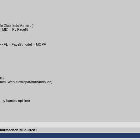
Club, kein Verein :-)
n MB) = FL Facelift
-> FL = Faceliftmodell = MOPF
le)
amm, Werkstattreparaturhandbuch)
 my humble opinion)
 mitmachen zu dürfen?