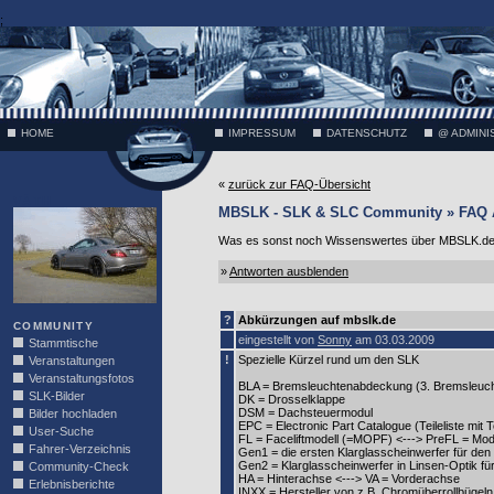
;
HOME
IMPRESSUM
DATENSCHUTZ
@ ADMINI
«
zurück zur FAQ-Übersicht
VÄTH
MBSLK - SLK & SLC Community » FAQ 
Was es sonst noch Wissenswertes über MBSLK.de 
»
Antworten ausblenden
?
Abkürzungen auf mbslk.de
COMMUNITY
eingestellt von
Sonny
am 03.03.2009
Stammtische
!
Spezielle Kürzel rund um den SLK
Veranstaltungen
Veranstaltungsfotos
BLA = Bremsleuchtenabdeckung (3. Bremsleuch
SLK-Bilder
DK = Drosselklappe
DSM = Dachsteuermodul
Bilder hochladen
EPC = Electronic Part Catalogue (Teileliste mit 
User-Suche
FL = Faceliftmodell (=MOPF) <---> PreFL = Mod
Fahrer-Verzeichnis
Gen1 = die ersten Klarglasscheinwerfer für de
Gen2 = Klarglasscheinwerfer in Linsen-Optik f
Community-Check
HA = Hinterachse <---> VA = Vorderachse
Erlebnisberichte
INXX = Hersteller von z.B. Chromüberrollbügeln