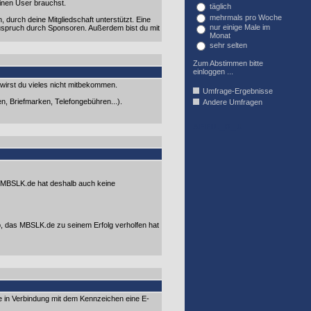
inen User brauchst.
täglich
mehrmals pro Woche
 durch deine Mitgliedschaft unterstützt. Eine
nur einige Male im
Zuspruch durch Sponsoren. Außerdem bist du mit
Monat
sehr selten
Zum Abstimmen bitte
einloggen ...
 wirst du vieles nicht mitbekommen.
Umfrage-Ergebnisse
n, Briefmarken, Telefongebühren...).
Andere Umfragen
AFFIL_R_U
. MBSLK.de hat deshalb auch keine
ip, das MBSLK.de zu seinem Erfolg verholfen hat
 in Verbindung mit dem Kennzeichen eine E-