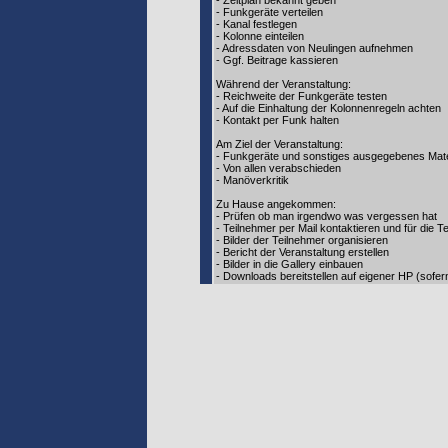
- Zeitplan bekannt geben
- Funkgeräte verteilen
- Kanal festlegen
- Kolonne einteilen
- Adressdaten von Neulingen aufnehmen
- Ggf. Beitrage kassieren
Während der Veranstaltung:
- Reichweite der Funkgeräte testen
- Auf die Einhaltung der Kolonnenregeln achten
- Kontakt per Funk halten
Am Ziel der Veranstaltung:
- Funkgeräte und sonstiges ausgegebenes Mate
- Von allen verabschieden
- Manöverkritik
Zu Hause angekommen:
- Prüfen ob man irgendwo was vergessen hat
- Teilnehmer per Mail kontaktieren und für die 
- Bilder der Teilnehmer organisieren
- Bericht der Veranstaltung erstellen
- Bilder in die Gallery einbauen
- Downloads bereitstellen auf eigener HP (sofe