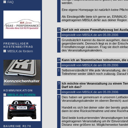
FAQ
werden.
DIAS
Eine eigene Homepage ist natürlich keine Pflicht
Als Einstiegshilfe biete ich gerne an, EINMALIG 
eingetragenen MBSLK.de'ler aus deiner Region
?
Darf ich mit einem Fremdfahrzeug bei Ausf
eingestellt von MBSLK.de am 05.09.2006
!
Grundsätzlich kannst du davon ausgehen, dass 
gegenübersteht. Dennoch liegt es in der Entsche
FREIWILLIGER
KOSTENBEITRAG
Fremdfahrzeuge zulassen. Frag sie doch einfach 
des Veranstaltungskalenders.
MBSLK.de fördern
ALFRA
?
Kann ich an Stammtischen teilnehmen, die n
eingestellt von MBSLK.de am 05.09.2006
!
Selbstverständlich! Wie jede Veranstaltung, di
Teilnehmer weder üblich noch zulässig. Darauf 
?
Ich möchte eine Veranstaltung zu einem Term
Darf ich das?
KOMMUNIKATION
eingestellt von MBSLK.de am 05.09.2006
MBSLK.de-FOREN
!
Dies haben wir gemeinsam in unserem Leitfaden 
Veranstaltungskalender im oberen Bereich) ausf
Handelt es sich bei deiner oder der bereits ge
dann ist eine Rücksichtnahme und eine Rückfra
Sind beide konkurrierenden Veranstaltungen kei
eingetragenen Veranstaltung um ihr Einverständn
Distanz eine größere ist. Möglicherweise handel
BAUREIHE R170