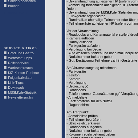
Sonderkonditionen
- Bekanntmachung auf eigener HP (sofern vor
- Anmeldung freischalten auf eigener HP (sofe
Bücher
finden
- Bekanntmachung bei MBSLK.de (Kalender und
LINKBLOCK
- Funkgeräte organisieren
- Rundmail an ehemalige Teilnehmer oder übe
- Teilnehmerliste auf eigener HP (sofern vorha
Vor der Veranstaltung:
- Roadbooks und Kartenmaterial erstellen/ druc
- Kamera aufladen
- Handy aufladen
- Funkgeräte aufladen
SERVICE & TIPPS
- Verpflegung bei Bedarf
Hotel und Gastro
- Auto waschen, tanken und noch mal überprüf
- Notfallnummer bekannt geben
Werkstatt-Tipps
- Ggf. Bestätigung Teilnehmerzahl in Gaststätte
Reifenservice
Werkstattkosten
Am Veranstaltungstag mitnehmen:
- Funkgeräte
KfZ-Kosten-Rechner
- Telefon
Felgenkalkulator
- Kamera
Link-Tipps
- Verpflegung
- Begleitung :-)
Downloads
- Roadbooks
MBSLK.de-Statistik
- Telefonnummer Gaststätte um ggf. Verspätun
Newsletterarchiv
- Anmeldeliste
- Kartenmaterial für den Notfall
- Regenschirm
Am Treffpunkt:
- Anmeldeliste prüfen
- Teilnehmer begrüßen
- Strecke etc. erklären
- Roadbooks ausgeben
- Notfallnummer bekannt geben
- Kolonnenregeln bekannt geben