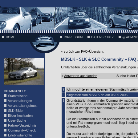
;
HOME
IMPRESSUM
DATENSCHUTZ
@ ADMINI
«
zurück zur FAQ-Übersicht
VÄTH
MBSLK - SLK & SLC Community » FAQ Au
Unklarheiten über die zahlreichen Veranstaltungen 
»
Antworten ausblenden
Suche in der
?
Ich möchte einen eigenen Stammtisch grü
COMMUNITY
eingestellt von MBSLK.de am 05.09.2006
Stammtische
!
Grundsätzlich kann in der Community natürlich j
Veranstaltungen
einen MBSLK.de-Stammtisch gründen möchtest,
Veranstaltungsfotos
sollte er wenigstens sechsmal pro Jahr stattfi
SLK-Bilder
monatlichen Rhythmus.
Bilder hochladen
Ob ein Stammtisch nur ein Abendessen in einem 
User-Suche
und mit Rahmenprgramm sein soll, liegt in de
Fahrer-Verzeichnis
unterschiedlich.
Community-Check
Du musst auch nicht derjenige sein, der jeden St
Erlebnisberichte
wenige Hauptverantwortliche geben, die den S