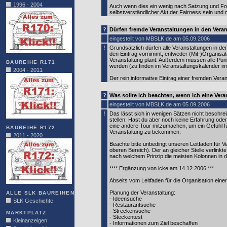
1996 - 2004
Auch wenn dies ein wenig nach Satzung und Forma
selbstverständlicher Akt der Fairness sein und 
?
Dürfen fremde Veranstaltungen in den Vera
eingestellt von MBSLK.de am 05.09.2006
!
Grundsätzlich dürfen alle Veranstaltungen in d
den Eintrag vornimmt, entweder (Mit-)Organisa
Veranstaltung plant. Außerdem müssen alle Punk
BAUREIHE R171
werden (zu finden im Veranstaltungskalender im
2004 - 2011
Der rein informative Eintrag einer fremden Verans
?
Was sollte ich beachten, wenn ich eine Vera
eingestellt von MBSLK.de am 05.09.2006
!
Das lässt sich in wenigen Sätzen nicht beschrei
stellen. Hast du aber noch keine Erfahrung ode
eine andere Tour mitzumachen, um ein Gefühl fü
BAUREIHE R172
Veranstaltung zu bekommen.
2011 - 2020
Beachte bitte unbedingt unseren Leitfaden für V
oberen Bereich). Der an gleicher Stelle verlinkt
nach welchem Prinzip die meisten Kolonnen in 
**** Ergänzung von icke am 14.12.2006 ***
Abseits vom Leitfaden für die Organisation eine
Planung der Veranstaltung:
ALLE SLK BAUREIHEN
- Ideensuche
SLK Geschichte
- Restaurantsuche
- Streckensuche
MARKTPLATZ
- Steckentest
Kleinanzeigen
- Informationen zum Ziel beschaffen