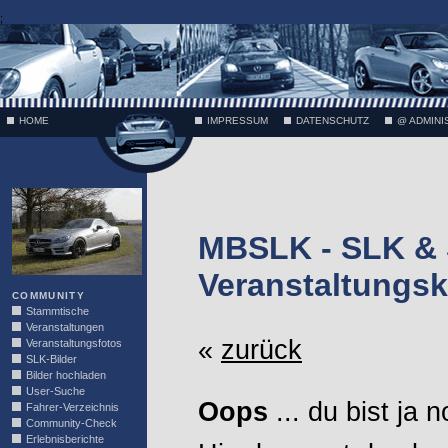
;
HOME
IMPRESSUM
DATENSCHUTZ
@ ADMINI
VÄTH
MBSLK - SLK &
Veranstaltungsk
COMMUNITY
Stammtische
Veranstaltungen
«
zurück
Veranstaltungsfotos
SLK-Bilder
Bilder hochladen
User-Suche
Oops
... du bist ja 
Fahrer-Verzeichnis
Community-Check
Erlebnisberichte