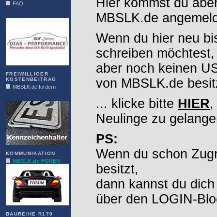
Hier kommst du aber
FAQ
MBSLK.de angemelde
DIAS
Wenn du hier neu bi
schreiben möchtest,
aber noch keinen 
FREIWILLIGER
von MBSLK.de besitz
KOSTENBEITRAG
MBSLK.de fördern
ALFRA
... klicke bitte
HIER
,
Neulinge zu gelange
PS:
Wenn du schon Zugr
KOMMUNIKATION
MBSLK.de-FOREN
besitzt,
dann kannst du dich
über den LOGIN-Blo
BAUREIHE R170