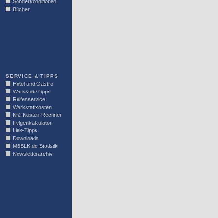
Sonderkonditionen
Bücher
LINKBLOCK
SERVICE & TIPPS
Hotel und Gastro
Werkstatt-Tipps
Reifenservice
Werkstattkosten
KfZ-Kosten-Rechner
Felgenkalkulator
Link-Tipps
Downloads
MBSLK.de-Statistik
Newsletterarchiv