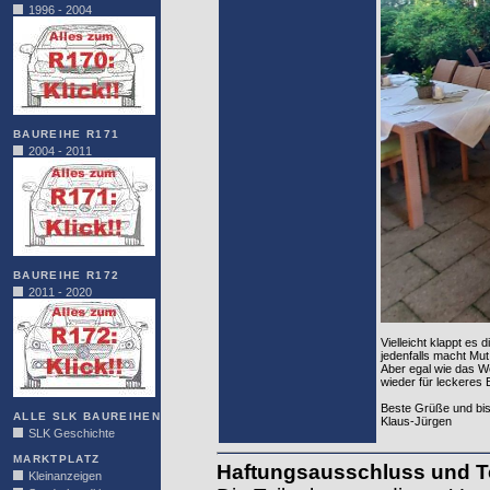
1996 - 2004
BAUREIHE R171
2004 - 2011
BAUREIHE R172
2011 - 2020
Vielleicht klappt es
jedenfalls macht Mut
Aber egal wie das Wet
wieder für leckeres
Beste Grüße und bis
ALLE SLK BAUREIHEN
Klaus-Jürgen
SLK Geschichte
MARKTPLATZ
Haftungsausschluss und 
Kleinanzeigen