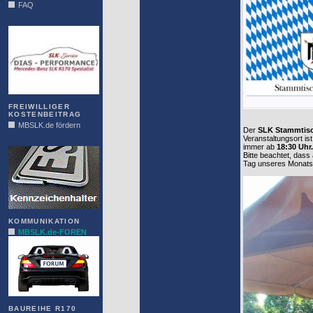
FAQ
DIAS
FREIWILLIGER
KOSTENBEITRAG
MBSLK.de fördern
Der
SLK Stammtis
Veranstaltungsort is
ALFRA
immer ab
18:30 Uhr.
Bitte beachtet, dass
Tag unseres Monatstr
KOMMUNIKATION
MBSLK.de-FOREN
BAUREIHE R170