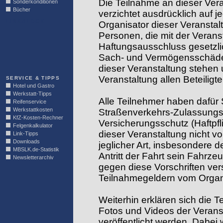
Die Teilnahme an dieser Vera
Sonderkonditionen
Bücher
verzichtet ausdrücklich auf
LINKBLOCK
Organisator dieser Veranstal
Personen, die mit der Verans
Haftungsausschluss gesetzlich
Sach- und Vermögensschäden
dieser Veranstaltung stehen
Veranstaltung allen Beteilig
SERVICE & TIPPS
Hotel und Gastro
Werkstatt-Tipps
Alle Teilnehmer haben dafür 
Reifenservice
Werkstattkosten
Straßenverkehrs-Zulassung
KfZ-Kosten-Rechner
Versicherungsschutz (Haftpfl
Felgenkalkulator
dieser Veranstaltung nicht 
Link-Tipps
Downloads
jeglicher Art, insbesondere 
MBSLK.de-Statistik
Antritt der Fahrt sein Fahrze
Newsletterarchiv
gegen diese Vorschriften ve
Teilnahmegeldern vom Organ
Weiterhin erklären sich die 
Fotos und Videos der Verans
veröffentlicht werden. Dabei