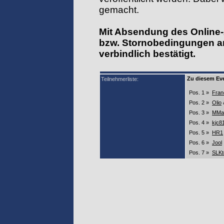
gemacht.
Mit Absendung des Online-
bzw. Stornobedingungen an
verbindlich bestätigt.
Zu diesem Eve
Teilnehmerliste:
Pos. 1 »
Fran
Pos. 2 »
Olio
&
Pos. 3 »
MMa
Pos. 4 »
kjc8
Pos. 5 »
HR1
Pos. 6 »
Jool
Pos. 7 »
SLK