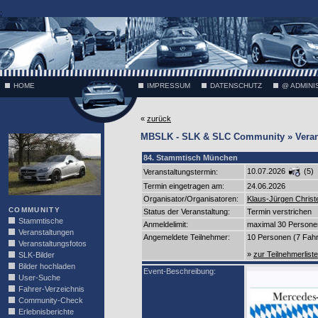
;
HOME
IMPRESSUM
DATENSCHUTZ
@ ADMINI
«
zurück
VÄTH
MBSLK - SLK & SLC Community » Verans
84. Stammtisch München
10.07.2026
(5)
Veranstaltungstermin:
Termin eingetragen am:
24.06.2026
Organisator/Organisatoren:
Klaus-Jürgen Christ
COMMUNITY
Status der Veranstaltung:
Termin verstrichen
Stammtische
Anmeldelimit:
maximal 30 Persone
Veranstaltungen
Angemeldete Teilnehmer:
10 Personen (7 Fah
Veranstaltungsfotos
»
zur Teilnehmerlist
SLK-Bilder
Bilder hochladen
Event-Beschreibung:
User-Suche
Fahrer-Verzeichnis
Community-Check
Erlebnisberichte