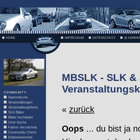
;
HOME
IMPRESSUM
DATENSCHUTZ
@ ADMINI
VÄTH
MBSLK - SLK &
Veranstaltungsk
COMMUNITY
Stammtische
Veranstaltungen
«
zurück
Veranstaltungsfotos
SLK-Bilder
Bilder hochladen
User-Suche
Oops
... du bist ja 
Fahrer-Verzeichnis
Community-Check
Erlebnisberichte