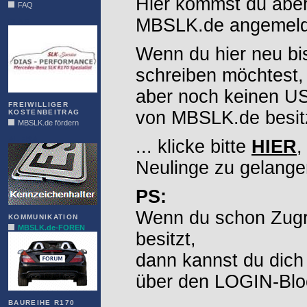
Hier kommst du aber
FAQ
MBSLK.de angemelde
DIAS
Wenn du hier neu bi
schreiben möchtest,
aber noch keinen 
FREIWILLIGER
von MBSLK.de besitz
KOSTENBEITRAG
MBSLK.de fördern
ALFRA
... klicke bitte
HIER
,
Neulinge zu gelange
PS:
Wenn du schon Zugr
KOMMUNIKATION
MBSLK.de-FOREN
besitzt,
dann kannst du dich
über den LOGIN-Blo
BAUREIHE R170