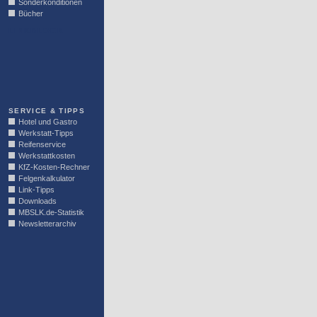
Sonderkonditionen
Bücher
LINKBLOCK
SERVICE & TIPPS
Hotel und Gastro
Werkstatt-Tipps
Reifenservice
Werkstattkosten
KfZ-Kosten-Rechner
Felgenkalkulator
Link-Tipps
Downloads
MBSLK.de-Statistik
Newsletterarchiv