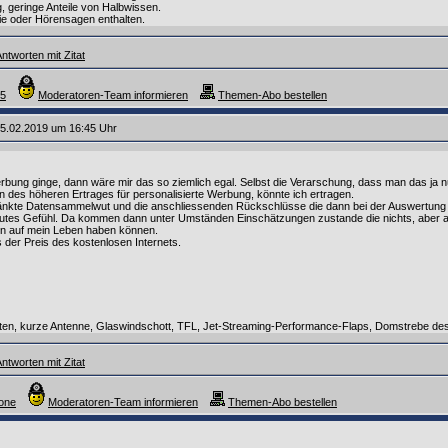
 geringe Anteile von Halbwissen.
ie oder Hörensagen enthalten.
ntworten mit Zitat
55
Moderatoren-Team informieren
Themen-Abo bestellen
5.02.2019 um 16:45 Uhr
bung ginge, dann wäre mir das so ziemlich egal. Selbst die Verarschung, dass man das ja 
 des höheren Ertrages für personalisierte Werbung, könnte ich ertragen.
änkte Datensammelwut und die anschliessenden Rückschlüsse die dann bei der Auswertung 
utes Gefühl. Da kommen dann unter Umständen Einschätzungen zustande die nichts, aber auc
en auf mein Leben haben können.
s der Preis des kostenlosen Internets.
inten, kurze Antenne, Glaswindschott, TFL, Jet-Streaming-Performance-Flaps, Domstrebe de
ntworten mit Zitat
tone
Moderatoren-Team informieren
Themen-Abo bestellen