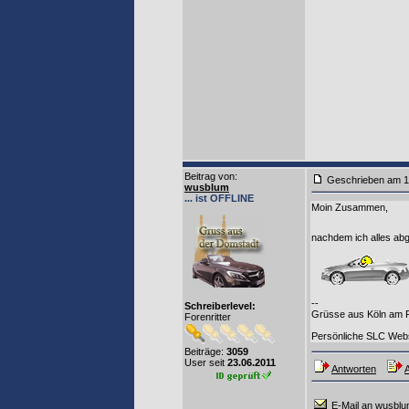
Beitrag von
:
Geschrieben am 1
wusblum
... ist OFFLINE
Moin Zusammen,
nachdem ich alles abg
--
Schreiberlevel:
Grüsse aus Köln am Rh
Forenritter
Persönliche SLC Web
Beiträge:
3059
User seit
23.06.2011
Antworten
A
E-Mail an wusbl