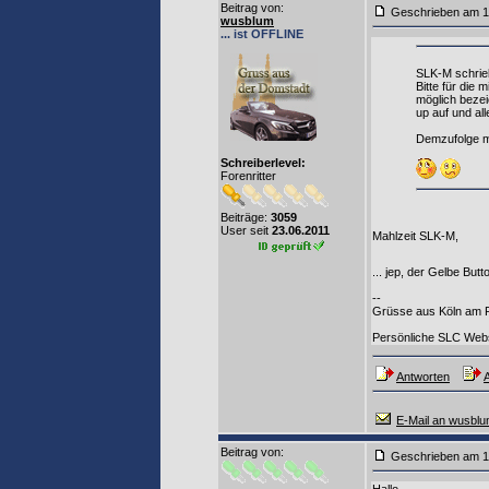
Beitrag von
:
Geschrieben am 1
wusblum
... ist OFFLINE
SLK-M schrie
Bitte für die
möglich bezei
up auf und al
Demzufolge mü
Schreiberlevel:
Forenritter
Beiträge:
3059
User seit
23.06.2011
Mahlzeit SLK-M,
... jep, der Gelbe Bu
--
Grüsse aus Köln am Rh
Persönliche SLC Web
Antworten
A
E-Mail an wusbl
Beitrag von
:
Geschrieben am 1