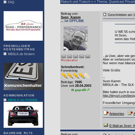
Klatsch und Tratsch » » Thema: Quantcast Privat
FAQ
DIAS
Beitrag von
:
Geschrieben am 1
Sven_Kamm
... ist OFFLINE
U WE 55 schr
Hi Sven,
wenn das Hobb
FREIWILLIGER
KOSTENBEITRAG
MBSLK.de fördern
...ja Uwe, aber wie ge
Aber er verbessert si
ALFRA
Nur wenn man bilanzi
Schreiberlevel:
Viele Grüße
Forenkönig
--
Sven Kamm
Beiträge:
7695
MBSLK.de - The SLK
User seit
28.04.2003
Bitte haltet euch in e
http://tinyurl.com/bes
KOMMUNIKATION
MBSLK.de-FOREN
Freundlicher Umgangst
Antworten
A
E-Mail an Sven
BAUREIHE R170
Beitrag von
: