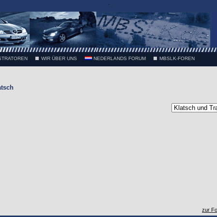
.
STRATOREN
WIR ÜBER UNS
NEDERLANDS FORUM
MBSLK-FOREN
atsch
zur F