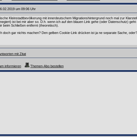
6.02.2019 um 09:06 Uhr
änkische Kleinstadtbevölkerung mit innerdeutschem Migrationshintergrund noch mal zur Klarste
negiert) ist bei mir aber so. D.h. wenn ich auf den blauen Link gehe (oder Datenschutz) geht 
r beim Schließen entfernt (theoretisch).
h doch gar nichts machen? Den gelben Cookie-Link drücken ist ja ne separate Sache, oder
ntworten mit Zitat
m informieren
Themen-Abo bestellen