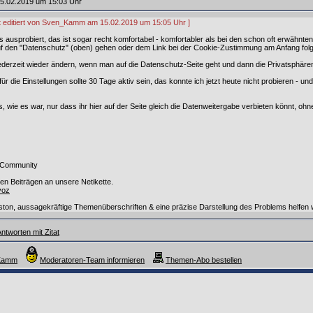
5.02.2019 um 15:03 Uhr
zt editiert von Sven_Kamm am 15.02.2019 um 15:05 Uhr ]
das ausprobiert, das ist sogar recht komfortabel - komfortabler als bei den schon oft erwähnte
f den "Datenschutz" (oben) gehen oder dem Link bei der Cookie-Zustimmung am Anfang folge
erzeit wieder ändern, wenn man auf die Datenschutz-Seite geht und dann die Privatsphären-
r die Einstellungen sollte 30 Tage aktiv sein, das konnte ich jetzt heute nicht probieren - un
es, wie es war, nur dass ihr hier auf der Seite gleich die Datenweitergabe verbieten könnt, 
 Community
uren Beiträgen an unsere Netikette.
jyoz
on, aussagekräftige Themenüberschriften & eine präzise Darstellung des Problems helfen w
ntworten mit Zitat
_Kamm
Moderatoren-Team informieren
Themen-Abo bestellen