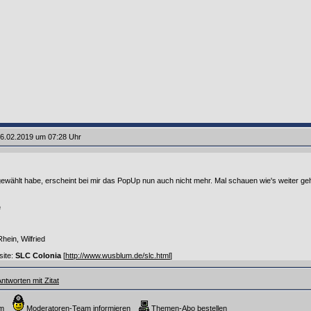
6.02.2019 um 07:28 Uhr
ewählt habe, erscheint bei mir das PopUp nun auch nicht mehr. Mal schauen wie's weiter geh
ein, Wilfried
site:
SLC Colonia
[
http://www.wusblum.de/slc.html
]
ntworten mit Zitat
um
Moderatoren-Team informieren
Themen-Abo bestellen