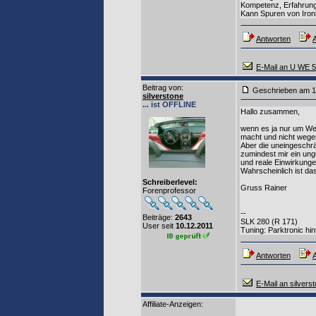
Kompetenz, Erfahrung,
Kann Spuren von Iron
Antworten
A
E-Mail an U WE 
Beitrag von
:
Geschrieben am 1
silverstone
... ist OFFLINE
Hallo zusammen,
wenn es ja nur um Wer
macht und nicht wegen
Aber die uneingeschr
zumindest mir ein ung
und reale Einwirkung
Wahrscheinlich ist da
Schreiberlevel:
Gruss Rainer
Forenprofessor
--
Beiträge:
2643
SLK 280 (R 171)
User seit
10.12.2011
Tuning: Parktronic h
Antworten
A
E-Mail an silvers
Affiliate-Anzeigen: