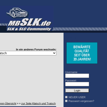
WINDSCHOTT
DESIGN
In ein anderes Forum wechseln:
Username
Passwort
NEUER USER
Passwort vergessen?
oren-Übersicht
» »
zur Seite Klatsch und Tratsch