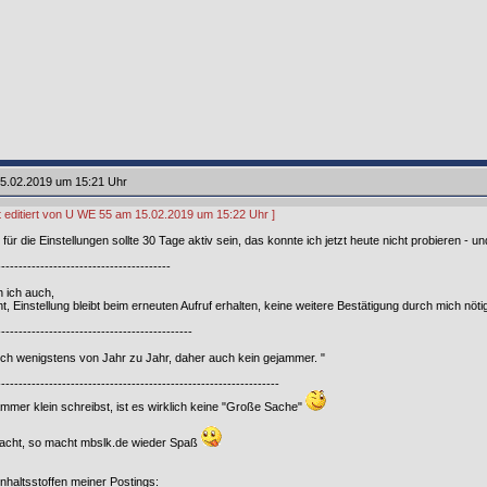
5.02.2019 um 15:21 Uhr
zt editiert von U WE 55 am 15.02.2019 um 15:22 Uhr ]
ür die Einstellungen sollte 30 Tage aktiv sein, das konnte ich jetzt heute nicht probieren - un
----------------------------------------
 ich auch,
t, Einstellung bleibt beim erneuten Aufruf erhalten, keine weitere Bestätigung durch mich nötig
---------------------------------------------
ich wenigstens von Jahr zu Jahr, daher auch kein gejammer. "
-----------------------------------------------------------------
mer klein schreibst, ist es wirklich keine "Große Sache"
emacht, so macht mbslk.de wieder Spaß
Inhaltsstoffen meiner Postings: