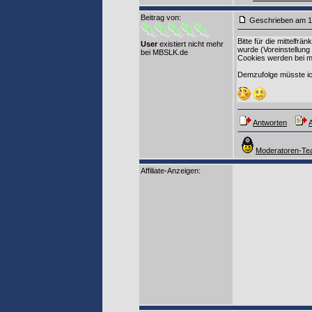
Beitrag von
:
Geschrieben am 1
Bitte für die mittelfr
User
existiert nicht mehr
wurde (Voreinstellung 
bei MBSLK.de
Cookies werden bei mi
Demzufolge müsste ic
Antworten
A
Moderatoren-Tea
Affiliate-Anzeigen: