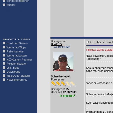
Sonderkonditionen
Bücher
LINKBLOCK
SERVICE & TIPPS
Beitrag von
:
Geschrieben am 1
Hotel und Gastro
U WE 55
... ist OFFLINE
Werkstatt-Tipps
[ Beitrag wurde zulet
Reifenservice
Werkstattkosten
"Das gewählte Cookie f
Tag lösche."
KfZ-Kosten-Rechner
--------------------------
Felgenkalkulator
Link-Tipps
Kecks entfernen mach
habe mal alles gelösch
Downloads
MBSLK.de-Statistik
Schreiberlevel:
--------------------------
Forenprinz
Newsletterarchiv
"Aber er verbessert s
Beiträge:
6175
--------------------------
User seit
12.08.2003
Solange du noch Gejam
Sven alles richtig g
--
Pflichtangabe zu den 