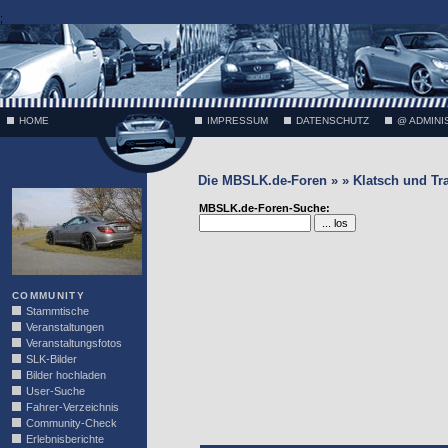
;
HOME
IMPRESSUM
DATENSCHUTZ
@ ADMINI
Die MBSLK.de-Foren » » Klatsch und Tr
VÄTH
MBSLK.de-Foren-Suche:
COMMUNITY
Stammtische
Veranstaltungen
Veranstaltungsfotos
SLK-Bilder
Bilder hochladen
User-Suche
Fahrer-Verzeichnis
Community-Check
Erlebnisberichte