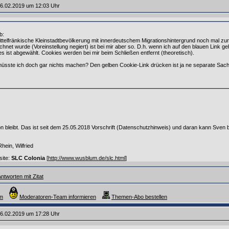
6.02.2019 um 12:03 Uhr
b:
 mittelfränkische Kleinstadtbevölkerung mit innerdeutschem Migrationshintergrund noch mal zur
chnet wurde (Voreinstellung negiert) ist bei mir aber so. D.h. wenn ich auf den blauen Link 
les ist abgewählt. Cookies werden bei mir beim Schließen entfernt (theoretisch).
sste ich doch gar nichts machen? Den gelben Cookie-Link drücken ist ja ne separate Sach
tton bleibt. Das ist seit dem 25.05.2018 Vorschrift (Datenschutzhinweis) und daran kann Sven
ein, Wilfried
site:
SLC Colonia
[
http://www.wusblum.de/slc.html
]
ntworten mit Zitat
um
Moderatoren-Team informieren
Themen-Abo bestellen
6.02.2019 um 17:28 Uhr