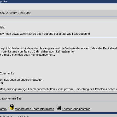
sphäre
5.02.2019 um 14:56 Uhr
ieb:
y noch etwas abwirft ist es doch gut und sei dir auf alle Fälle gegöhnt!
sagt, ich glaube nicht, dass durch Kaufpreis und die Verluste der ersten Jahre der Kapitalsaldo
ch wenigstens von Jahr zu Jahr, daher auch kein gejammer.
ert, muss man das auch komplett machen...
 Community
uren Beiträgen an unsere Netikette.
jyoz
on, aussagekräftige Themenüberschriften & eine präzise Darstellung des Problems helfen w
ntworten mit Zitat
_Kamm
Moderatoren-Team informieren
Themen-Abo bestellen