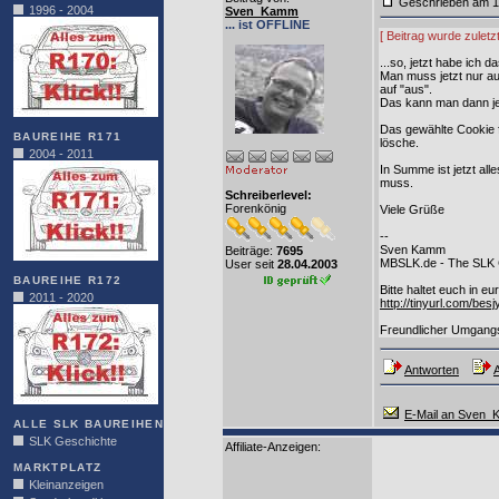
Geschrieben am 1
1996 - 2004
Sven_Kamm
... ist OFFLINE
[ Beitrag wurde zulet
...so, jetzt habe ich 
Man muss jetzt nur au
auf "aus".
Das kann man dann jed
Das gewählte Cookie fü
BAUREIHE R171
lösche.
2004 - 2011
In Summe ist jetzt all
muss.
Schreiberlevel:
Forenkönig
Viele Grüße
--
Sven Kamm
Beiträge:
7695
MBSLK.de - The SLK
User seit
28.04.2003
BAUREIHE R172
Bitte haltet euch in e
2011 - 2020
http://tinyurl.com/bes
Freundlicher Umgangst
Antworten
A
E-Mail an Sven
ALLE SLK BAUREIHEN
SLK Geschichte
Affiliate-Anzeigen:
MARKTPLATZ
Kleinanzeigen