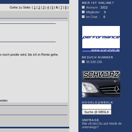
WER IST ONLINE?
Gehe zu Seite: (
1
|
2
|
3
|
4
|
5
|
6
|
7
|
8
)
Anonym :
1012
Mitglieder:
0
Im Chat :
0
XCAR-STYLE
 noch positiv wird, bis ich in Rente gehe.
BESUCH NUMMER
35.938.338
DER SCHWARZ
eiter.
GOOGLE@MBSLK
UMFRAGE
Wie oft bist Du auf mbslk.de
unterwegs?