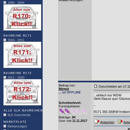
Affiliate-Anzeigen:
1996 - 2004
BAUREIHE R171
2004 - 2011
BAUREIHE R172
2011 - 2020
Beitrag von
:
Geschrieben am 17.1
Mirmet
... ist OFFLINE
...einfach nur WOW
Sieht Klasse aus! Glück
Schreiberlevel:
--
Forenquintaner
ALLE SLK BAUREIHEN
R171 350 200KW Irridium S
SLK Geschichte
Beiträge:
84
User seit
11.11.2017
MARKTPLATZ
Antworten
Antw
Kleinanzeigen