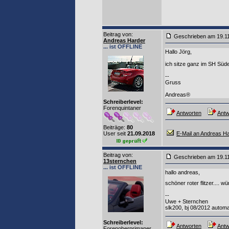
Beitrag von
:
Geschrieben am 19.1
Andreas Harder
... ist OFFLINE
Hallo Jörg,
ich sitze ganz im SH Sü
--
Gruss
Andreas®
Schreiberlevel:
Forenquintaner
Antworten
Antw
Beiträge:
80
User seit
21.09.2018
E-Mail an Andreas H
Beitrag von
:
Geschrieben am 19.1
13sternchen
... ist OFFLINE
hallo andreas,
schöner roter flitzer.... 
--
Uwe + Sternchen
slk200, bj 08/2012 automa
Schreiberlevel:
Antworten
Antw
Forenoberprimaner