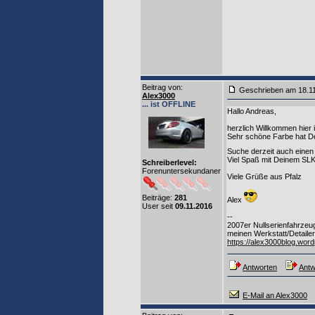
Beitrag von
:
Geschrieben am 18.1
Alex3000
... ist OFFLINE
Hallo Andreas,
herzlich Willkommen hier
Sehr schöne Farbe hat De
Suche derzeit auch einen
Viel Spaß mit Deinem SLK u
Schreiberlevel:
Forenuntersekundaner
Viele Grüße aus Pfalz
Beiträge:
281
Alex
User seit
09.11.2016
--
2007er Nullserienfahrzeu
meinen Werkstatt/Detailer
https://alex3000blog.wor
Antworten
Antw
E-Mail an Alex3000