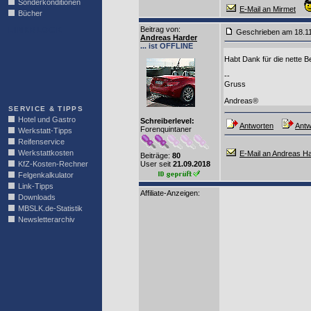
Sonderkonditionen
E-Mail an Mirmet
Bücher
Beitrag von
:
LINKBLOCK
Geschrieben am 18.1
Andreas Harder
... ist OFFLINE
Habt Dank für die nette 
--
Gruss
Andreas®
SERVICE & TIPPS
Hotel und Gastro
Schreiberlevel:
Antworten
Antw
Forenquintaner
Werkstatt-Tipps
Reifenservice
Werkstattkosten
E-Mail an Andreas H
Beiträge:
80
KfZ-Kosten-Rechner
User seit
21.09.2018
Felgenkalkulator
Link-Tipps
Affiliate-Anzeigen:
Downloads
MBSLK.de-Statistik
Newsletterarchiv