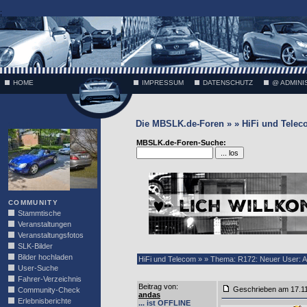
;
HOME
IMPRESSUM
DATENSCHUTZ
@ ADMINI
Die MBSLK.de-Foren » » HiFi und Tele
VÄTH
MBSLK.de-Foren-Suche:
COMMUNITY
Stammtische
Veranstaltungen
Veranstaltungsfotos
SLK-Bilder
Bilder hochladen
HiFi und Telecom » » Thema: R172: Neuer User: A
User-Suche
Fahrer-Verzeichnis
Beitrag von
:
Geschrieben am 17.1
Community-Check
andas
Erlebnisberichte
... ist OFFLINE