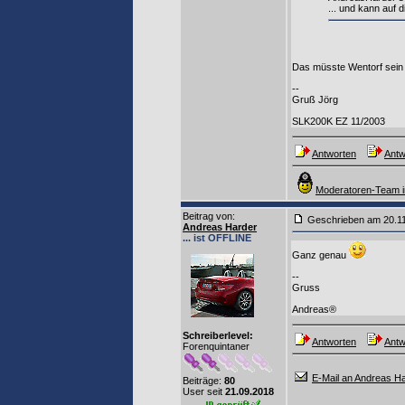
... und kann auf
Das müsste Wentorf sei
--
Gruß Jörg
SLK200K EZ 11/2003
Antworten
Antw
Moderatoren-Team i
Beitrag von
:
Geschrieben am 20.1
Andreas Harder
... ist OFFLINE
Ganz genau
--
Gruss
Andreas®
Schreiberlevel:
Antworten
Antw
Forenquintaner
E-Mail an Andreas H
Beiträge:
80
User seit
21.09.2018