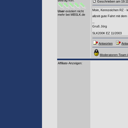
Beitrag von
:
Geschrieben am 19.1
Moin, Kennzeichen RZ - kö
User
existiert nicht
mehr bei MBSLK.de
allzeit gute Fahrt mit de
--
Gruß Jörg
SLK200K EZ 11/2003
Antworten
Antw
Moderatoren-Team i
Affiliate-Anzeigen: