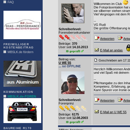
FAQ
Willkommen im Club
Die Fotopräsentation hat
DIAS
sie silberner stehen stram
Viel Vergnügen mit dem R
--
VG Rudi
Die größte Offenbarung ist 
Schreiberlevel:
Forenobersekundaner
Antworten
Antw
Beiträge:
370
FREIWILLIGER
User seit
14.10.2013
KOSTENBEITRAG
E-Mail an andas
MBSLK.de fördern
ALFRA
Beitrag von
:
Geschrieben am 17.1
U WE 55
... ist OFFLINE
Herzlich Willkommen And
und viel Spaß mit deinem r
--
Pflichtangabe zu den Inha
Kompetenz, Erfahrung, ge
Kann Spuren von Ironie o
KOMMUNIKATION
MBSLK.de-FOREN
Schreiberlevel:
Antworten
Antw
Forenprinz
E-Mail an U WE 55
Beiträge:
6175
User seit
12.08.2003
BAUREIHE R170