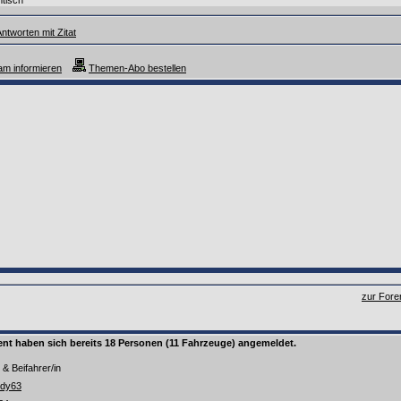
isch****
ntworten mit Zitat
m informieren
Themen-Abo bestellen
zur Fore
nt haben sich bereits 18 Personen (11 Fahrzeuge) angemeldet.
& Beifahrer/in
dy63