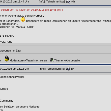
 09.10.2016 um 19:44 Uhr
[Info]
[Teilnehmerliste]
(0)
t editiert von Alb-racer am 09.10.2016 um 19:45 Uhr ]
höner Abend viel zu schnell vorbei...
ner in Schorndorf.
Besonders ein liebes Dankeschön an unsere "wiedergeborene Prinzess
 ermöglichen...
bischen Alb, Maria & Rudolf.
R171 55 AMG
yota Yaris
ntworten mit Zitat
er
Moderatoren-Team informieren
Themen-Abo bestellen
 10.10.2016 um 18:22 Uhr
[Info]
[Teilnehmerliste]
(0)
rasend schnell vorbei.
e Grüße
 Community
uren Beiträgen an unsere Netikette.
jyoz