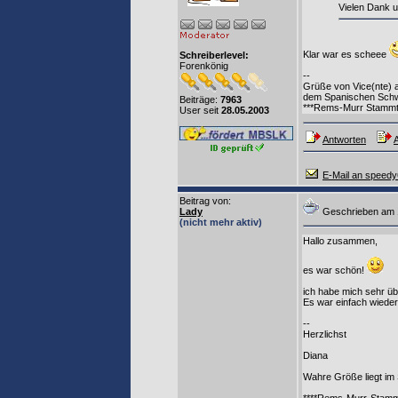
Vielen Dank u
Klar war es scheee
Schreiberlevel:
Forenkönig
--
Grüße von Vice(nte) 
dem Spanischen Schw
Beiträge:
7963
***Rems-Murr Stammt
User seit
28.05.2003
Antworten
A
E-Mail an speed
Beitrag von
:
Lady
Geschrieben a
(nicht mehr aktiv)
Hallo zusammen,
es war schön!
ich habe mich sehr üb
Es war einfach wieder 
--
Herzlichst
Diana
Wahre Größe liegt im