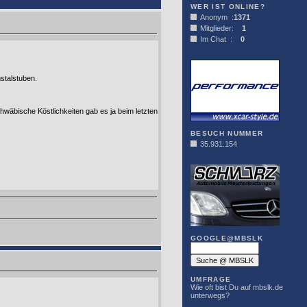
WER IST ONLINE?
Anonym :
1371
Mitglieder:
1
Im Chat :
0
XCAR-STYLE
stalstuben.
chwäbische Köstlichkeiten gab es ja beim letzten
BESUCH NUMMER
35.931.154
DER SCHWARZ
GOOGLE@MBSLK
UMFRAGE
Wie oft bist Du auf mbslk.de
unterwegs?