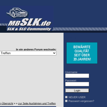
WINDSCHOTT
DESIGN
In ein anderes Forum wechseln:
Username
Passwort
NEUER USER
Passwort vergessen?
n-Übersicht
» »
zur Seite Ausfahrten und Treffen