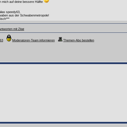
h mich auf deine bessere Hälfte
alias speedy63,
aben aus der Schwabenmetropole!
isch***
ntworten mit Zitat
y63
Moderatoren-Team informieren
Themen-Abo bestellen