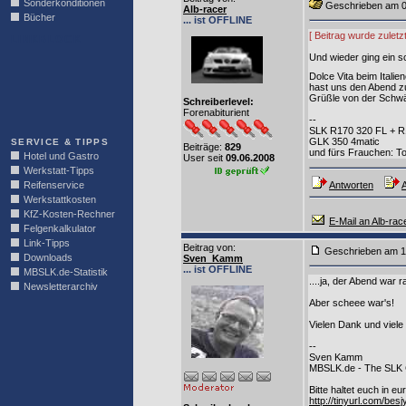
Sonderkonditionen
Geschrieben am
Alb-racer
Bücher
... ist OFFLINE
[ Beitrag wurde zuletz
LINKBLOCK
Und wieder ging ein sc
Dolce Vita beim Italie
hast uns den Abend zu
Grüßle von der Schwä
Schreiberlevel:
Forenabiturient
--
SLK R170 320 FL + 
GLK 350 4matic
SERVICE & TIPPS
Beiträge:
829
und fürs Frauchen: To
Hotel und Gastro
User seit
09.06.2008
Werkstatt-Tipps
Reifenservice
Antworten
A
Werkstattkosten
KfZ-Kosten-Rechner
E-Mail an Alb-rac
Felgenkalkulator
Link-Tipps
Beitrag von
:
Geschrieben am
Downloads
Sven_Kamm
... ist OFFLINE
MBSLK.de-Statistik
....ja, der Abend war 
Newsletterarchiv
Aber scheee war's!
Vielen Dank und viel
--
Sven Kamm
MBSLK.de - The SLK
Bitte haltet euch in e
http://tinyurl.com/bes