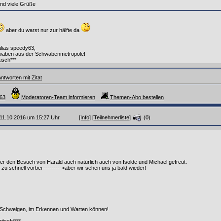
nd viele Grüße
aber du warst nur zur hälfte da
alias speedy63,
aben aus der Schwabenmetropole!
isch***
ntworten mit Zitat
y63
Moderatoren-Team informieren
Themen-Abo bestellen
m 11.10.2016 um 15:27 Uhr
[Info]
[Teilnehmerliste]
(0)
er den Besuch von Harald auch natürlich auch von Isolde und Michael gefreut.
zu schnell vorbei---------->aber wir sehen uns ja bald wieder!
 Schweigen, im Erkennen und Warten können!