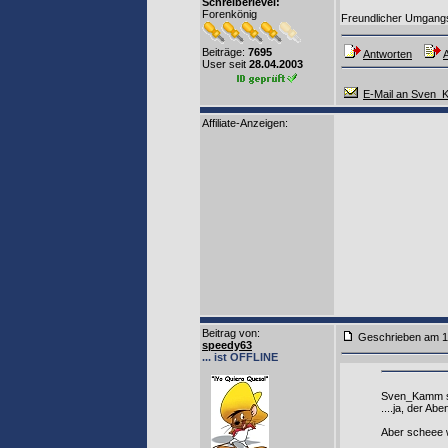
Schreiberlevel:
Forenkönig
Freundlicher Umgangst
Beiträge:
7695
Antworten
A
User seit
28.04.2003
E-Mail an Sven
Affiliate-Anzeigen:
Beitrag von
:
Geschrieben am
speedy63
... ist OFFLINE
Sven_Kamm s
....ja, der Ab
Aber scheee 