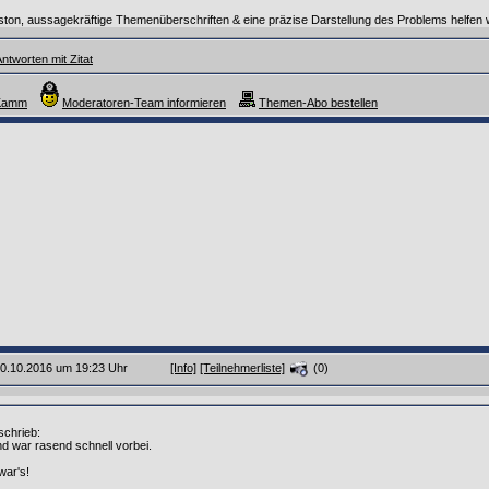
on, aussagekräftige Themenüberschriften & eine präzise Darstellung des Problems helfen w
ntworten mit Zitat
_Kamm
Moderatoren-Team informieren
Themen-Abo bestellen
 10.10.2016 um 19:23 Uhr
[Info]
[Teilnehmerliste]
(0)
chrieb:
end war rasend schnell vorbei.
war's!