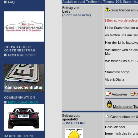
Ausfahrten und Treffen » » Thema: 104. Stammtis
FAQ
Beitrag von
:
DIAS
Geschrieben am
Lady
(nicht mehr aktiv)
[ Beitrag wurde zulet
Liebe Stammtischler 
wir treffen uns am S
Hier der Link:
http://w
FREIWILLIGER
Wie immer wird es ein
KOSTENBEITRAG
Mal.
MBSLK.de fördern
Wir freuen uns auf Eu
ALFRA
Stammtischorga
Vice & Diana
Antworten
A
KOMMUNIKATION
MBSLK.de-FOREN
Moderatoren-Tea
Beitrag von
:
Geschrieben am
speedy63
... ist OFFLINE
Hallo Michael,
freue mich das ihr uns
BAUREIHE R170