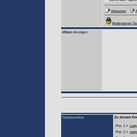
****Rems-Murr-Stammt
Antworten
A
Moderatoren-Tea
Affiliate-Anzeigen:
Zu diesem Eve
Teilnehmerliste:
Pos. 1 »
Lady
Pos. 2 »
spee