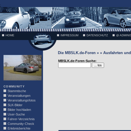
;
HOME
IMPRESSUM
DATENSCHUTZ
@ ADMINI
Die MBSLK.de-Foren » » Ausfahrten und 
VÄTH
MBSLK.de-Foren-Suche:
COMMUNITY
Stammtische
Veranstaltungen
Veranstaltungsfotos
SLK-Bilder
Bilder hochladen
User-Suche
Fahrer-Verzeichnis
Community-Check
Erlebnisberichte