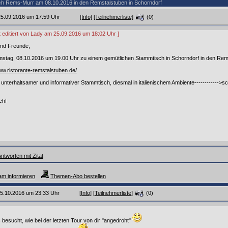
ch Rems-Murr am 08.10.2016 in den Remstalstuben in Schorndorf
 25.09.2016 um 17:59 Uhr
[Info]
[Teilnehmerliste]
(0)
zt editiert von Lady am 25.09.2016 um 18:02 Uhr ]
und Freunde,
amstag, 08.10.2016 um 19.00 Uhr zu einem gemütlichen Stammtisch in Schorndorf in den Rem
ww.ristorante-remstalstuben.de/
 unterhaltsamer und informativer Stammtisch, diesmal in italienischem Ambiente------------>s
ch!
ntworten mit Zitat
m informieren
Themen-Abo bestellen
 05.10.2016 um 23:33 Uhr
[Info]
[Teilnehmerliste]
(0)
 besucht, wie bei der letzten Tour von dir "angedroht"