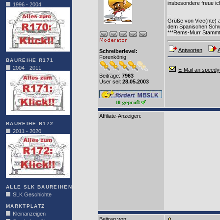
insbesondere freue ic
1996 - 2004
--
Grüße von Vice(nte) 
dem Spanischen Schw
***Rems-Murr Stammt
Antworten
A
Schreiberlevel:
Forenkönig
BAUREIHE R171
2004 - 2011
E-Mail an speed
Beiträge:
7963
User seit
28.05.2003
Affiliate-Anzeigen:
BAUREIHE R172
2011 - 2020
ALLE SLK BAUREIHEN
SLK Geschichte
MARKTPLATZ
Kleinanzeigen
Beitrag von
: