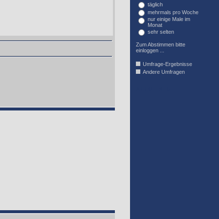
täglich
mehrmals pro Woche
nur einige Male im
Monat
sehr selten
Zum Abstimmen bitte
einloggen ...
Umfrage-Ergebnisse
Andere Umfragen
AFFIL_R_U