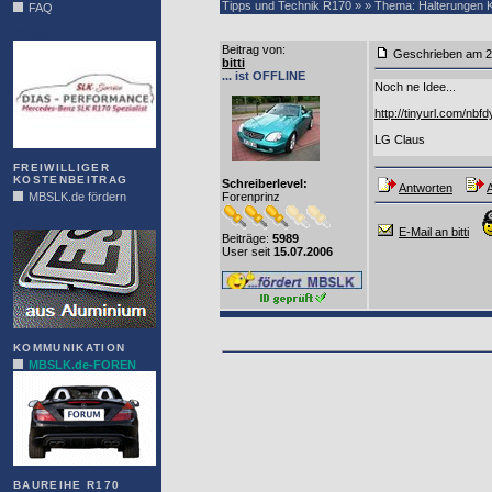
Tipps und Technik R170 » » Thema: Halterungen Kü
FAQ
DIAS
Beitrag von
:
Geschrieben am 2
bitti
... ist OFFLINE
Noch ne Idee...
http://tinyurl.com/nbf
LG Claus
FREIWILLIGER
KOSTENBEITRAG
Schreiberlevel:
Antworten
A
MBSLK.de fördern
Forenprinz
ALFRA
E-Mail an bitti
Beiträge:
5989
User seit
15.07.2006
KOMMUNIKATION
MBSLK.de-FOREN
BAUREIHE R170