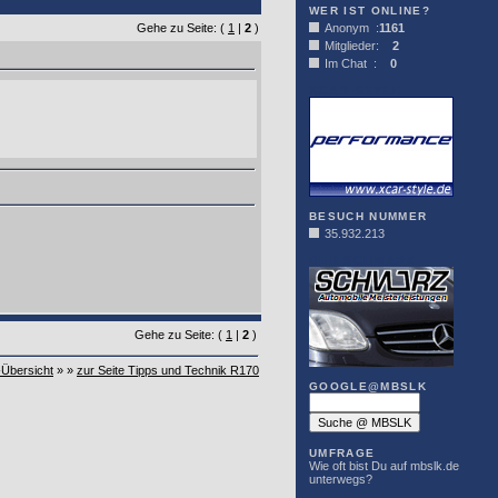
WER IST ONLINE?
Gehe zu Seite: (
1
|
2
)
Anonym :
1161
Mitglieder:
2
Im Chat :
0
XCAR-STYLE
BESUCH NUMMER
35.932.213
DER SCHWARZ
Gehe zu Seite: (
1
|
2
)
-Übersicht
» »
zur Seite Tipps und Technik R170
GOOGLE@MBSLK
UMFRAGE
Wie oft bist Du auf mbslk.de
unterwegs?