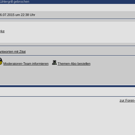
hlergrill gebrochen
6.07.2015 um 22:38 Uhr
dyke
ntworten mit Zitat
Moderatoren-Team informieren
Themen-Abo bestellen
zur Foren