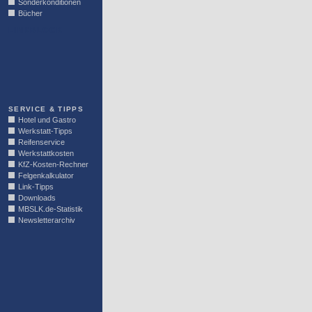
Sonderkonditionen
Bücher
LINKBLOCK
SERVICE & TIPPS
Hotel und Gastro
Werkstatt-Tipps
Reifenservice
Werkstattkosten
KfZ-Kosten-Rechner
Felgenkalkulator
Link-Tipps
Downloads
MBSLK.de-Statistik
Newsletterarchiv