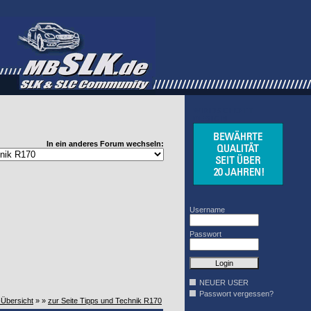
WINDSCHOTT
DESIGN
In ein anderes Forum wechseln:
Username
Passwort
NEUER USER
Passwort vergessen?
-Übersicht
» »
zur Seite Tipps und Technik R170