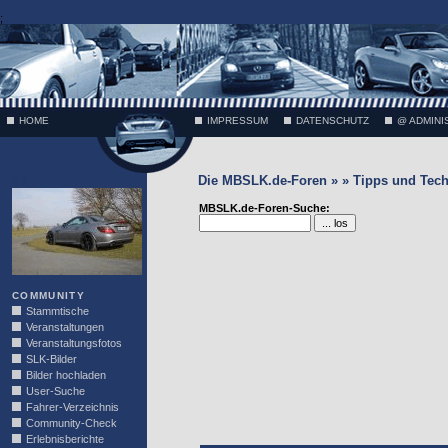
;
HOME
IMPRESSUM
DATENSCHUTZ
@ ADMINI
Die MBSLK.de-Foren » » Tipps und Tech
VÄTH
MBSLK.de-Foren-Suche:
COMMUNITY
Stammtische
Veranstaltungen
Veranstaltungsfotos
SLK-Bilder
Bilder hochladen
User-Suche
Fahrer-Verzeichnis
Community-Check
Erlebnisberichte