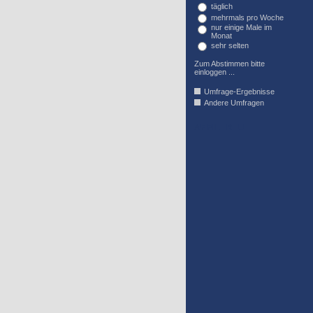
täglich
mehrmals pro Woche
nur einige Male im
Monat
sehr selten
Zum Abstimmen bitte
einloggen ...
Umfrage-Ergebnisse
Andere Umfragen
AFFIL_R_U