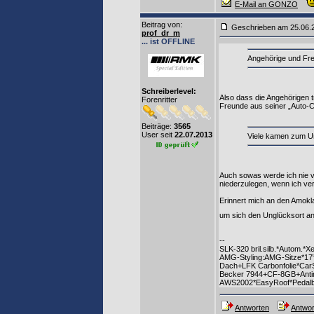
E-Mail an GONZO
Beitrag von
:
Geschrieben am 25.06
prof_dr_m
... ist OFFLINE
Angehörige und Fre
Schreiberlevel:
Also dass die Angehörigen t
Forenritter
Freunde aus seiner „Auto-C
Beiträge:
3565
User seit
22.07.2013
Viele kamen zum Un
Auch sowas werde ich nie v
niederzulegen, wenn ich v
Erinnert mich an den Amokl
um sich den Unglücksort a
--
SLK-320 bril.silb.*Autom.*X
AMG-Styling:AMG-Sitze*17“
Dach+LFK Carbonfolie*CarSi
Becker 7944+CF-8GB+Antire
AWS2002*EasyRoof*Pedal
Antworten
Antwor