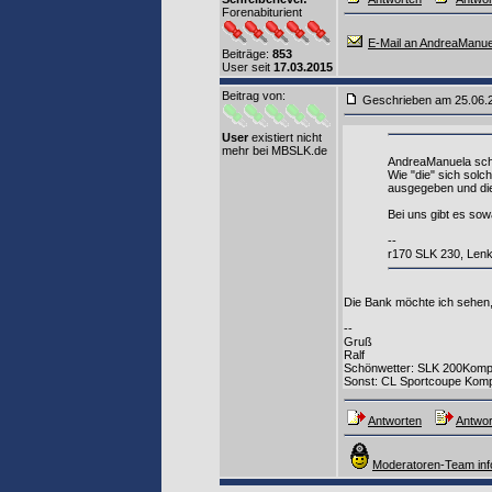
Forenabiturient
E-Mail an AndreaManue
Beiträge:
853
User seit
17.03.2015
Beitrag von
:
Geschrieben am 25.06
User
existiert nicht
mehr bei MBSLK.de
AndreaManuela sch
Wie "die" sich solc
ausgegeben und die
Bei uns gibt es sow
--
r170 SLK 230, Lenkr
Die Bank möchte ich sehen, 
--
Gruß
Ralf
Schönwetter: SLK 200Komp
Sonst: CL Sportcoupe Kom
Antworten
Antwor
Moderatoren-Team inf