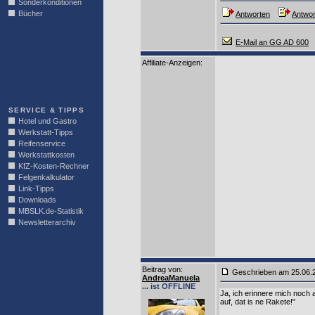
Sonderkonditionen
Bücher
Antworten
Antwor
LINKBLOCK
E-Mail an GG AD 600
Affiliate-Anzeigen:
SERVICE & TIPPS
Hotel und Gastro
Werkstatt-Tipps
Reifenservice
Werkstattkosten
KfZ-Kosten-Rechner
Felgenkalkulator
Link-Tipps
Downloads
MBSLK.de-Statistik
Newsletterarchiv
Beitrag von
:
Geschrieben am 25.06
AndreaManuela
... ist OFFLINE
Ja, ich erinnere mich noch
auf, dat is ne Rakete!"