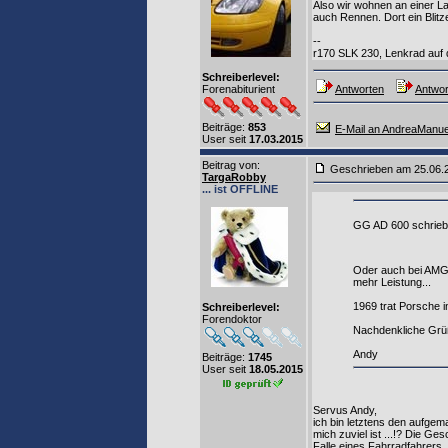
Also wir wohnen an einer La
auch Rennen. Dort ein Blit
--
r170 SLK 230, Lenkrad auf d
Schreiberlevel:
Forenabiturient
Antworten
Antwor
Beiträge:
853
E-Mail an AndreaManue
User seit
17.03.2015
Beitrag von
:
Geschrieben am 25.06.
TargaRobby
... ist OFFLINE
GG AD 600 schrieb
Oder auch bei AMG.
mehr Leistung...
1969 trat Porsche 
Schreiberlevel:
Forendoktor
Nachdenkliche Grüß
Andy
Beiträge:
1745
User seit
18.05.2015
Servus Andy,
ich bin letztens den aufge
mich zuviel ist ...!? Die Ge
Falle eines Fahrradfahrers