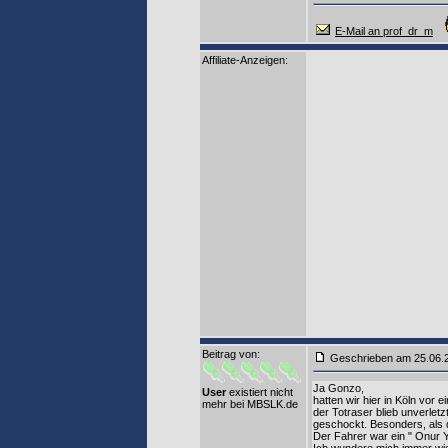
E-Mail an prof_dr_m
Affiliate-Anzeigen:
Beitrag von
:
Geschrieben am 25.06
Ja Gonzo,
User
existiert nicht
hatten wir hier in Köln vor
mehr bei MBSLK.de
der Totraser blieb unverlet
geschockt. Besonders, als d
Der Fahrer war ein " Onur Y."