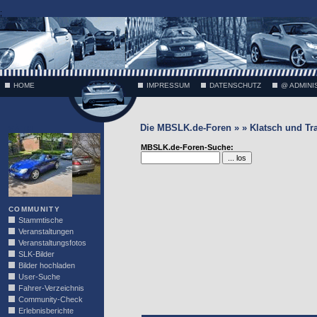
;
HOME
IMPRESSUM
DATENSCHUTZ
@ ADMINI
Die MBSLK.de-Foren » » Klatsch und Tr
VÄTH
MBSLK.de-Foren-Suche:
COMMUNITY
Stammtische
Veranstaltungen
Veranstaltungsfotos
SLK-Bilder
Bilder hochladen
User-Suche
Fahrer-Verzeichnis
Community-Check
Erlebnisberichte