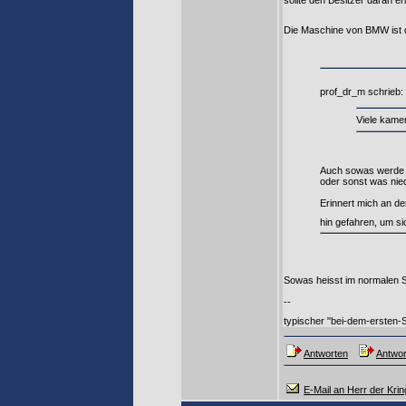
sollte den Besitzer daran er
Die Maschine von BMW ist d
prof_dr_m schrieb:
Viele kame
Auch sowas werde i
oder sonst was nie
Erinnert mich an d
hin gefahren, um s
Sowas heisst im normalen 
--
typischer "bei-dem-ersten
Antworten
Antwor
E-Mail an Herr der Krin