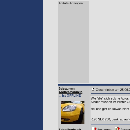
Affiliate-Anzeigen:
Beitrag von
:
Geschrieben am 25.06
AndreaManuela
... ist OFFLINE
Wie "die" sich solche Autos
Kinder müssen im Winter Gu
Bei uns gibt es sowas nicht
--
r170 SLK 230, Lenkrad auf d
Schreiberlevel:
Antworten
Antwor