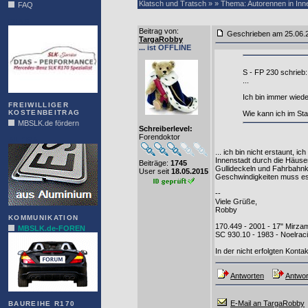
Klatsch und Tratsch » » Thema: Autorennen in Inn
FAQ
DIAS
Beitrag von
:
Geschrieben am 25.06
TargaRobby
... ist OFFLINE
S - FP 230 schrieb:
...
Ich bin immer wiede
FREIWILLIGER
KOSTENBEITRAG
Wie kann ich im Sta
MBSLK.de fördern
Schreiberlevel:
Forendoktor
ALFRA
... ich bin nicht erstaunt,
Innenstadt durch die Häuse
Beiträge:
1745
Gullideckeln und Fahrbahnka
User seit
18.05.2015
Geschwindigkeiten muss es n
--
Viele Grüße,
Robby
KOMMUNIKATION
170.449 - 2001 - 17" Mirza
MBSLK.de-FOREN
SC 930.10 - 1983 - Noelra
In der nicht erfolgten Konta
Antworten
Antwor
E-Mail an TargaRobby
BAUREIHE R170