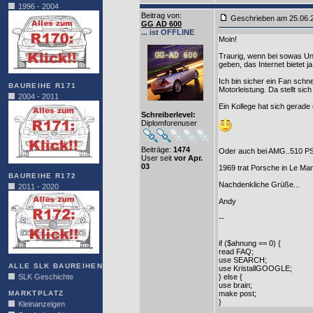
1996 - 2004
Beitrag von
:
Geschrieben am 25.06
GG AD 600
... ist OFFLINE
Moin!
Traurig, wenn bei sowas Un
geben, das Internet bietet 
Ich bin sicher ein Fan schn
BAUREIHE R171
Motorleistung. Da stellt si
2004 - 2011
Ein Kollege hat sich gerad
Schreiberlevel:
Diplomforenuser
Beiträge:
1474
Oder auch bei AMG..510 PS 
User seit
vor Apr.
03
1969 trat Porsche in Le Ma
BAUREIHE R172
Nachdenkliche Grüße...
2011 - 2020
Andy
--
if ($ahnung == 0) {
read FAQ;
use SEARCH;
ALLE SLK BAUREIHEN
use KristallGOOGLE;
SLK Geschichte
} else {
use brain;
MARKTPLATZ
make post;
}
Kleinanzeigen