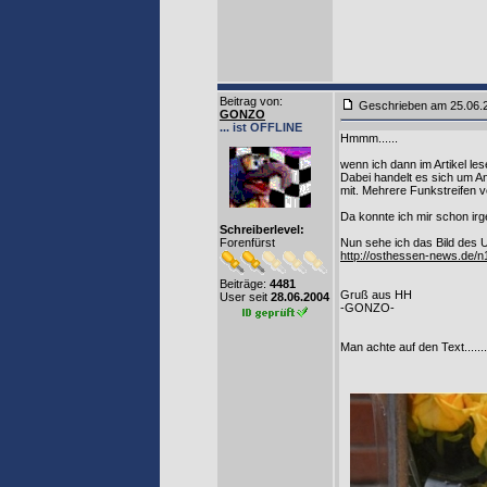
Beitrag von
:
Geschrieben am 25.06.
GONZO
... ist OFFLINE
Hmmm......
wenn ich dann im Artikel l
Dabei handelt es sich um An
mit. Mehrere Funkstreifen v
Da konnte ich mir schon irg
Schreiberlevel:
Forenfürst
Nun sehe ich das Bild des U
http://osthessen-news.de/n
Beiträge:
4481
Gruß aus HH
User seit
28.06.2004
-GONZO-
Man achte auf den Text.........