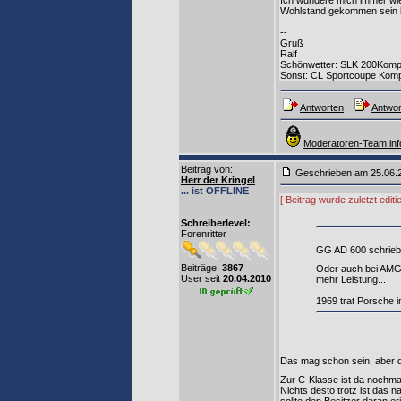
Ich wundere mich immer wied
Wohlstand gekommen sein kö
--
Gruß
Ralf
Schönwetter: SLK 200Komp
Sonst: CL Sportcoupe Kom
Antworten
Antwor
Moderatoren-Team inf
Beitrag von
:
Geschrieben am 25.06
Herr der Kringel
... ist OFFLINE
[ Beitrag wurde zuletzt edit
Schreiberlevel:
Forenritter
GG AD 600 schrieb
Beiträge:
3867
Oder auch bei AMG.
User seit
20.04.2010
mehr Leistung...
1969 trat Porsche 
Das mag schon sein, aber d
Zur C-Klasse ist da nochm
Nichts desto trotz ist das n