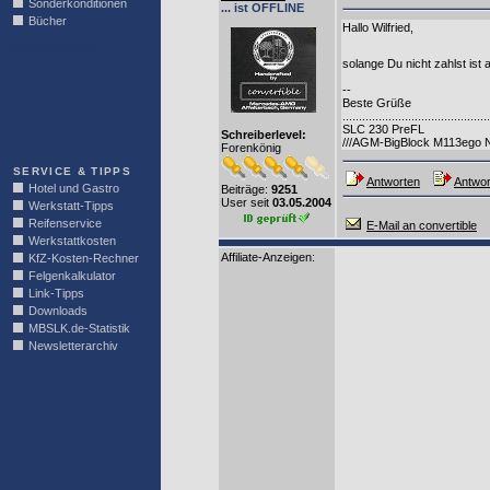
Sonderkonditionen
... ist OFFLINE
Bücher
Hallo Wilfried,
LINKBLOCK
solange Du nicht zahlst ist a
--
Beste Grüße
.............................................
SLC 230 PreFL
Schreiberlevel:
///AGM-BigBlock M113ego
Forenkönig
SERVICE & TIPPS
Antworten
Antwor
Hotel und Gastro
Beiträge:
9251
User seit
03.05.2004
Werkstatt-Tipps
Reifenservice
E-Mail an convertible
Werkstattkosten
Affiliate-Anzeigen:
KfZ-Kosten-Rechner
Felgenkalkulator
Link-Tipps
Downloads
MBSLK.de-Statistik
Newsletterarchiv