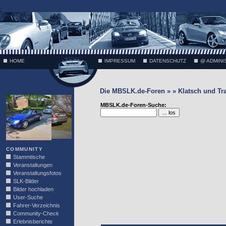
;
HOME
IMPRESSUM
DATENSCHUTZ
@ ADMINI
Die MBSLK.de-Foren » » Klatsch und Tr
VÄTH
MBSLK.de-Foren-Suche:
COMMUNITY
Stammtische
Veranstaltungen
Veranstaltungsfotos
SLK-Bilder
Bilder hochladen
User-Suche
Fahrer-Verzeichnis
Community-Check
Erlebnisberichte