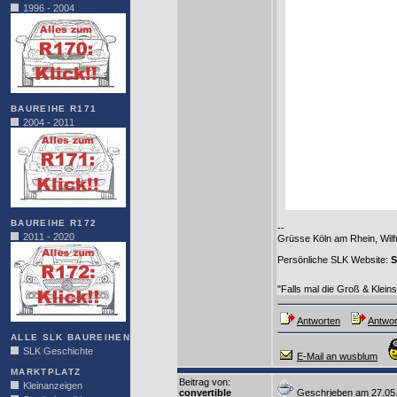
1996 - 2004
BAUREIHE R171
2004 - 2011
BAUREIHE R172
--
2011 - 2020
Grüsse Köln am Rhein, Wilf
Persönliche SLK Website:
S
"Falls mal die Groß & Klein
Antworten
Antwor
ALLE SLK BAUREIHEN
SLK Geschichte
E-Mail an wusblum
MARKTPLATZ
Beitrag von
:
Kleinanzeigen
convertible
Geschrieben am 27.05