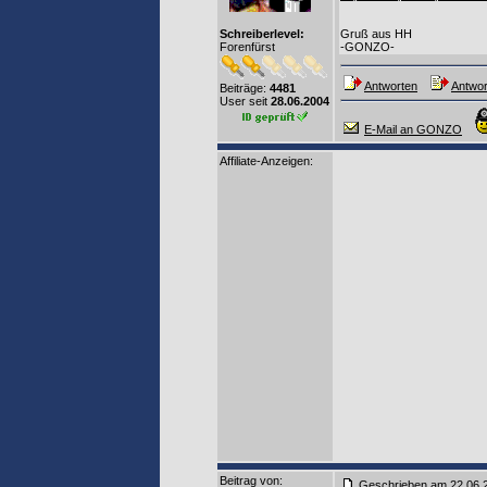
Schreiberlevel:
Gruß aus HH
Forenfürst
-GONZO-
Antworten
Antwor
Beiträge:
4481
User seit
28.06.2004
E-Mail an GONZO
Affiliate-Anzeigen:
Beitrag von
:
Geschrieben am 22.06.