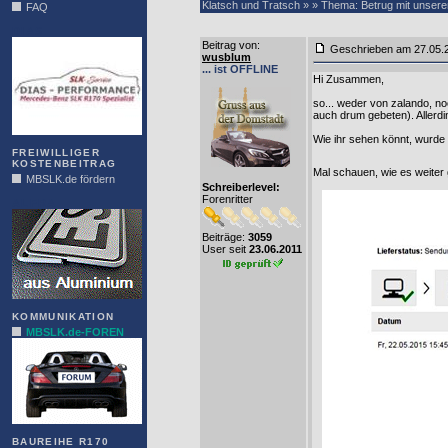
Klatsch und Tratsch » » Thema: Betrug mit unser
FAQ
DIAS
Beitrag von
:
Geschrieben am 27.05
wusblum
... ist OFFLINE
Hi Zusammen,
so... weder von zalando, noc
auch drum gebeten). Allerdin
Wie ihr sehen könnt, wurde 
FREIWILLIGER
KOSTENBEITRAG
Mal schauen, wie es weiter 
MBSLK.de fördern
Schreiberlevel:
Forenritter
ALFRA
Beiträge:
3059
User seit
23.06.2011
KOMMUNIKATION
MBSLK.de-FOREN
BAUREIHE R170