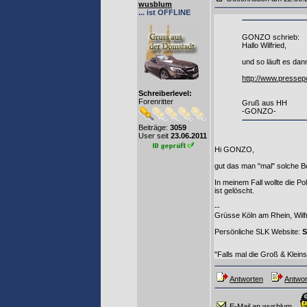
wusblum
... ist OFFLINE
GONZO schrieb:
Hallo Wilfried,
und so läuft es dan
http://www.pressep
Schreiberlevel:
Forenritter
Gruß aus HH
-GONZO-
Beiträge:
3059
User seit
23.06.2011
Hi GONZO,
gut das man "mal" solche Betr
In meinem Fall wollte die P
ist gelöscht.
--
Grüsse Köln am Rhein, Wilf
Persönliche SLK Website:
S
"Falls mal die Groß & Klein
Antworten
Antwor
E-Mail an wusblum