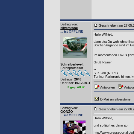
Beitrag von
:
Geschrieben am 27.05
silverstone
... ist OFFLINE
Hallo Wilfried,
dann bist Du wohl ohne fin
Solche Vorgänge sind im Ge
Im momentanen Fokus (22/15
Gruß Rainer
Schreiberlevel:
Forenprofessor
--
SLK 280 (R 171)
Tuning: Parktronic hinten,
Beiträge:
2643
User seit
10.12.2011
Antworten
Antwor
E-Mail an silverstone
Beitrag von
:
Geschrieben am 22.06.
GONZO
... ist OFFLINE
Hallo Wilfried,
und so läuft es dann ab:
http://www.presseportal.de