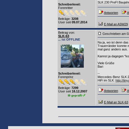
SLK 230 PreFl Baujah
Schreiberlevel:
Forenritter
Antworten
A
Beiträge:
3208
User seit
09.07.2014
E-Mail an ASW29
Beitrag von
:
Geschrieben am 0
SLK-63
... ist OFFLINE
Na ja, wo ist denn da
Trauerränder konnte m
mal ganz anders aus.
Kannst ja dagegen "ko
Viele Grüße
Bari
Schreiberlevel:
--
Forenprinz
Mercedes-Benz SLK 
HiFi im SLK:
http://tin
Beiträge:
7299
Antworten
A
User seit
18.12.2007
E-Mail an SLK-63