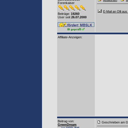
Antworten
A
Forenkaiser
E-Mail an Olli aus
Beiträge:
19260
User seit
26.07.2000
Affiliate-Anzeigen:
Beitrag von
:
Geschrieben am 0
GreenDream