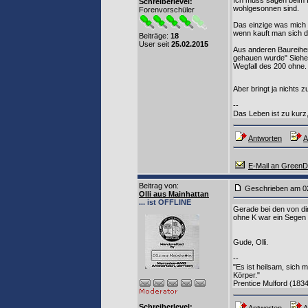
Ich muss sagen beim f
Schreiberlevel:
wohlgesonnen sind.
Forenvorschüler
Das einzige was mich 
wenn kauft man sich d
Beiträge:
18
User seit
25.02.2015
Aus anderen Baureihen
gehauen wurde" Siehe 
Wegfall des 200 ohne.
Aber bringt ja nichts 
--
Das Leben ist zu kurz,
Antworten
A
E-Mail an Green
Beitrag von
:
Geschrieben am 0
Olli aus Mainhattan
... ist OFFLINE
Gerade bei den von di
ohne K war ein Segen 
Gude, Olli.
--
"Es ist heilsam, sich 
Körper."
Prentice Mulford (1834
Schreiberlevel: