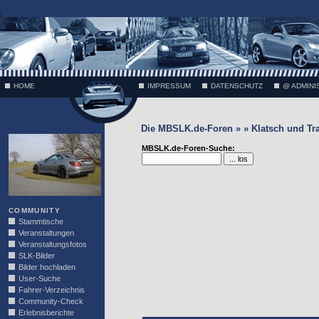
;
HOME
IMPRESSUM
DATENSCHUTZ
@ ADMINI
Die MBSLK.de-Foren » » Klatsch und Tr
VÄTH
MBSLK.de-Foren-Suche:
COMMUNITY
Stammtische
Veranstaltungen
Veranstaltungsfotos
SLK-Bilder
Bilder hochladen
User-Suche
Fahrer-Verzeichnis
Community-Check
Erlebnisberichte