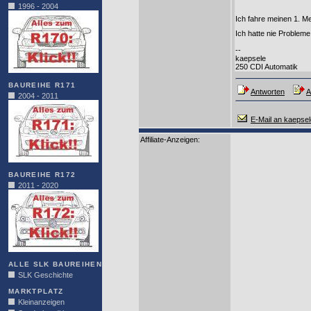
1996 - 2004
Ich fahre meinen 1. M
Ich hatte nie Problem
--
kaepsele
250 CDI Automatik
BAUREIHE R171
Antworten
A
2004 - 2011
E-Mail an kaepsel
Affiliate-Anzeigen:
BAUREIHE R172
2011 - 2020
ALLE SLK BAUREIHEN
SLK Geschichte
MARKTPLATZ
Kleinanzeigen