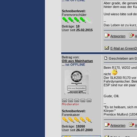
... ist OFFLINE
Aber grade, die genan
hinter dem was der Kun
Schreiberlevel:
Und wieso bitte soll de
Forenvorschüler
--
Das Leben ist zu kurz,
Beiträge:
18
User seit
25.02.2015
Antworten
A
E-Mail an Green
Beitrag von
:
Geschrieben am 0
Olli aus Mainhattan
... ist OFFLINE
Beim R170, W202 und 
nicht
Der SLK200 R170 vor M
Fahrdynamischer. Beim 
ESP sind nur ein paar 
Gude, Olli.
--
"Es ist heilsam, sich 
Körper."
Schreiberlevel:
Prentice Mulford (1834
Forenkaiser
Antworten
A
Beiträge:
19260
User seit
26.07.2000