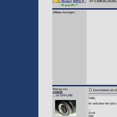
E-Mail an Olli aus
Affiliate-Anzeigen:
Beitrag von
:
Geschrieben am 0
ASW29
... ist OFFLINE
Hallo,
ihr seid aber hier jetz
--
Gruß
Dirk