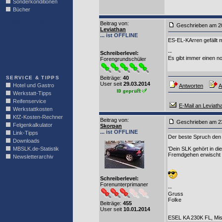
Sonderkonditionen
Bücher
LINKBLOCK
Beitrag von
:
Geschrieben am 2
Leviathan
... ist OFFLINE
ES-EL-KArren gefällt m
--
Schreiberlevel:
Es gibt immer einen n
Forengrundschüler
SERVICE & TIPPS
Beiträge:
40
User seit
29.03.2014
Hotel und Gastro
Antworten
A
Werkstatt-Tipps
Reifenservice
E-Mail an Leviath
Werkstattkosten
KfZ-Kosten-Rechner
Beitrag von
:
Geschrieben am 2
Felgenkalkulator
Skorpan
... ist OFFLINE
Link-Tipps
Der beste Spruch den 
Downloads
MBSLK.de-Statistik
'Dein SLK gehört in d
Fremdgehen erwischt 
Newsletterarchiv
Schreiberlevel:
Forenunterprimaner
--
Gruss
Folke
Beiträge:
455
User seit
10.01.2014
ESEL KA 230K FL, Mist