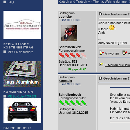
Klatsch und Tratsch » » Thema: Welche dummen 
FAQ
DIAS
Beitrag von
:
Geschrieben am 1
duc-icke
... ist OFFLINE
Also ich hab noch kei
u.fahre
!
Andy
--
andy slk200 Bj.1999
FREIWILLIGER
Schreiberlevel:
KOSTENBEITRAG
Forenoberprimaner
MBSLK.de fördern
Antworten
A
ALFRA
Beiträge:
571
User seit
03.11.2011
E-Mail an duc-ick
Beitrag von
:
Geschrieben am 1
kaepsele
... ist OFFLINE
KOMMUNIKATION
Schreiberlevel:
SvensBenz sc
MBSLK.de-FOREN
Forengrundschüler
Ich bekam au
"was, du fähr
Hab mich mal 
Beiträge:
45
Er: "Also ich 
User seit
18.02.2015
Ich: "Das soll
BAUREIHE R170