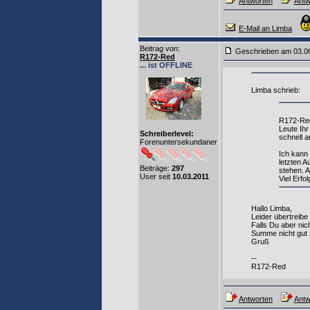
Antworten
Antw
E-Mail an Limba
Beitrag von
:
Geschrieben am 03.0
R172-Red
... ist OFFLINE
Limba schrieb:
R172-Red
Leute Ihr
Schreiberlevel:
schnell 
Forenuntersekundaner
Ich kann 
letzten A
Beiträge:
297
stehen. 
User seit
10.03.2011
Viel Erfol
Hallo Limba,
Leider übertreibe
Falls Du aber nic
Summe nicht gut z
Gruß
--
R172-Red
Antworten
Antw