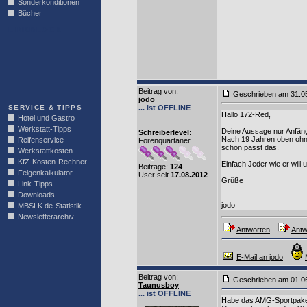
Sonderkonditionen
Bücher
LINKBLOCK
Beitrag von
:
Geschrieben am 31.0
jodo
SERVICE & TIPPS
... ist OFFLINE
Hallo 172-Red,
Hotel und Gastro
Werkstatt-Tipps
Deine Aussage nur Anfäng
Schreiberlevel:
Nach 19 Jahren oben ohne,
Reifenservice
Forenquartaner
schon passt das.
Werkstattkosten
KfZ-Kosten-Rechner
Einfach Jeder wie er will 
Beiträge:
124
Felgenkalkulator
User seit
17.08.2012
Grüße
Link-Tipps
Downloads
--
jodo
MBSLK.de-Statistik
Newsletterarchiv
Antworten
Antw
E-Mail an jodo
Beitrag von
:
Geschrieben am 01.0
Taunusboy
... ist OFFLINE
Habe das AMG-Sportpaket 