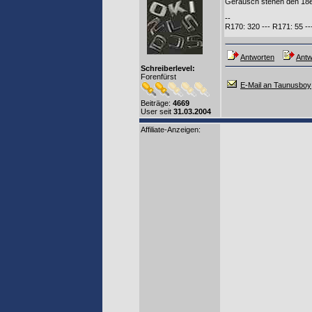
Geräusch stehen den 18
--
R170: 320 --- R171: 55 -
Antworten
Antw
Schreiberlevel:
Forenfürst
E-Mail an Taunusboy
Beiträge:
4669
User seit
31.03.2004
Affiliate-Anzeigen: