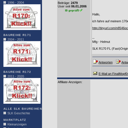
1996 - 2004
Beiträge:
2479
User seit
06.01.2006
Hallo,
ich fahre auf meinem 170
http://tinyurl.com/n8546oc
BAUREIHE R171
--
2004 - 2011
Mfg - Helmut
SLK R170 FL (Fast)Origin
Antworten
Antw
BAUREIHE R172
E-Mail an FinalMopf0
2011 - 2020
Affiliate-Anzeigen:
ALLE SLK BAUREIHEN
SLK Geschichte
MARKTPLATZ
Kleinanzeigen