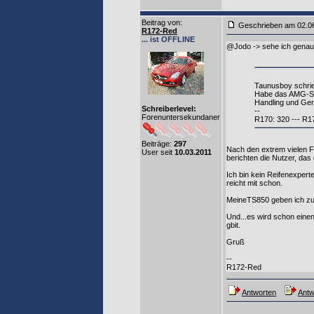
Beitrag von
:
Geschrieben am 02.0
R172-Red
... ist OFFLINE
@Jodo -> sehe ich genau 
Taunusboy schri
Habe das AMG-Spo
Handling und Ge
Schreiberlevel:
--
Forenuntersekundaner
R170: 320 --- R1
Beiträge:
297
Nach den extrem vielen 
User seit
10.03.2011
berichten die Nutzer, da
Ich bin kein Reifenexpert
reicht mit schon.
MeineTS850 geben ich zurü
Und...es wird schon ein
gbit.
Gruß
--
R172-Red
Antworten
Antw