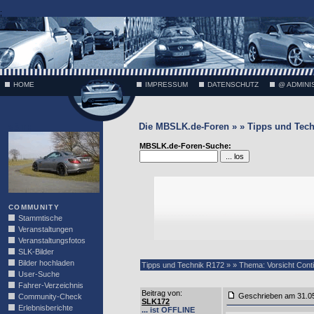
;
HOME
IMPRESSUM
DATENSCHUTZ
@ ADMINI
Die MBSLK.de-Foren » » Tipps und Tech
VÄTH
MBSLK.de-Foren-Suche:
COMMUNITY
Stammtische
Veranstaltungen
Veranstaltungsfotos
SLK-Bilder
Bilder hochladen
Tipps und Technik R172 » » Thema: Vorsicht Cont
User-Suche
Fahrer-Verzeichnis
Beitrag von
:
Geschrieben am 31.0
Community-Check
SLK172
Erlebnisberichte
... ist OFFLINE