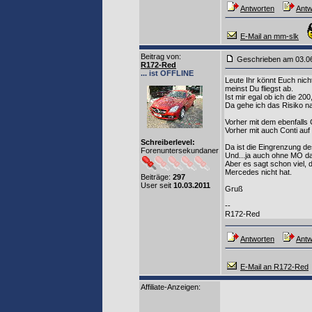
Antworten
Antw
E-Mail an mm-slk
Beitrag von
:
Geschrieben am 03.0
R172-Red
... ist OFFLINE
Leute Ihr könnt Euch nic
meinst Du fliegst ab.
Ist mir egal ob ich die 20
Da gehe ich das Risiko na
Vorher mit dem ebenfalls 
Vorher mit auch Conti au
Schreiberlevel:
Da ist die Eingrenzung d
Forenuntersekundaner
Und...ja auch ohne MO da
Aber es sagt schon viel, 
Mercedes nicht hat.
Beiträge:
297
User seit
10.03.2011
Gruß
--
R172-Red
Antworten
Antw
E-Mail an R172-Red
Affiliate-Anzeigen: