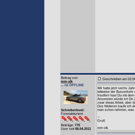
Beitrag von
:
Geschrieben am 03.0
mm-slk
... ist OFFLINE
Wir hatte jetzt sechs Jahr
teilweise der Busverkehr 
Insofern hast Du mit dem A
Ansonsten würde ich Dir 
zwar etwas Arbeit, aber 
Des Weiteren kaufe ich d
man schon nehmen, was ha
Schreiberlevel:
Forenabiturient
--
Gruß
Beiträge:
775
mm-slk
User seit
08.04.2011