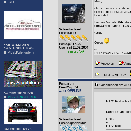
Moin,
FAQ
also ich würde ja in dies
DIAS
sie sich gleichmäßig abfa
bereitstellen.
Bei den Michelin WR, die 
schwammig fahren. Das wir
Schreiberlevel:
Forenkaiser
Gruß
Guido
Beiträge:
17129
FREIWILLIGER
User seit
11.09.2004
KOSTENBEITRAG
--
MBSLK.de fördern
R172 ///AMG + W176 ///
ALFRA
Antworten
Antw
E-Mail an SLK172
Beitrag von
:
Geschrieben am 31.0
FinalMopf04
... ist OFFLINE
KOMMUNIKATION
MBSLK.de-FOREN
R172-Red schrie
Kennt jemand ein
Gruß
Schreiberlevel:
--
Forendoppeldoktor
R172-Red
BAUREIHE R170