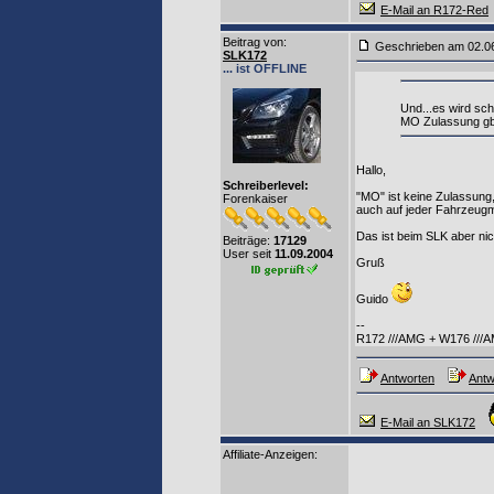
E-Mail an R172-Red
Beitrag von
:
Geschrieben am 02.0
SLK172
... ist OFFLINE
Und...es wird sc
MO Zulassung gbi
Hallo,
Schreiberlevel:
"MO" ist keine Zulassung,
Forenkaiser
auch auf jeder Fahrzeugm
Das ist beim SLK aber nic
Beiträge:
17129
User seit
11.09.2004
Gruß
Guido
--
R172 ///AMG + W176 ///
Antworten
Antw
E-Mail an SLK172
Affiliate-Anzeigen: