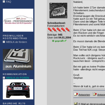
FAQ
Nabänd,
DIAS
ich hatte beim 171er damal
Filterelement zwischendur
Scheiben.
Erstmal taugen die Drecksdin
hatte auch so ein Teil gekauf
Dann sind die billigen Teile 
Schreiberlevel:
Filterelement und somit Müll
Forenabiturient
Beim 171er habe ich den ein
den Rücken und die Finger 
Beiträge:
945
Es ist nicht wirklich viel Arb
FREIWILLIGER
User seit
04.01.2004
KOSTENBEITRAG
Es musst damals die Blende
MBSLK.de fördern
Beim 172er habe ich es be
ALFRA
Das Teil hat 92€ zzgl. Steue
Man sollte sich übrigens hü
Ruckzuck - übrigens auch w
tauschen lässt - entspricht
Bei mir gab es keine Probl
hatte -allerdings nicht wege
KOMMUNIKATION
Gruß
MBSLK.de-FOREN
Stephan
--
Wenn dir kalt is, geh in ein
Antworten
Antwor
BAUREIHE R170
E-Mail an dergrosseka