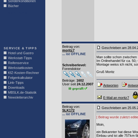
Sonderkonditionen
Bücher
LINKBLOCK
Beitrag von
:
Geschrieben am 28.04
SERVICE & TIPPS
moritz7
Hotel und Gastro
... ist OFFLINE
Man sollte schon zwischen No
Werkstatt-Tipps
Im Onlinehandel für ca. 50,
Reifenservice
Montage weiss ich nicht, sol
Schreiberlevel:
Werkstattkosten
Forendoktor
Gruß Moritz
KfZ-Kosten-Rechner
Felgenkalkulator
Beiträge:
1602
Link-Tipps
User seit
24.12.2007
Antworten
Antwor
Downloads
MBSLK.de-Statistik
Newsletterarchiv
E-Mail an moritz7
Beitrag von
:
Geschrieben am 25.05.
SLK172
... ist OFFLINE
[ Beitrag wurde zuletzt edi
Moin,
ein Bekannter hat diese Woc
Einbau und ist alle 75Tkm fäl