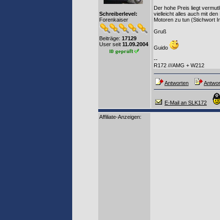
Der hohe Preis liegt vermutl
Schreiberlevel:
vielleicht alles auch mit d
Forenkaiser
Motoren zu tun (Stichwort In
Gruß
Beiträge:
17129
User seit
11.09.2004
Guido
--
R172 ///AMG + W212
Antworten
Antwor
E-Mail an SLK172
Affiliate-Anzeigen: