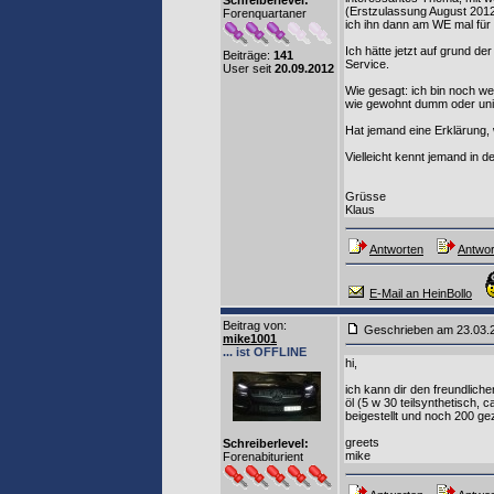
Schreiberlevel:
(Erstzulassung August 2012
Forenquartaner
ich ihn dann am WE mal für
Ich hätte jetzt auf grund d
Beiträge:
141
Service.
User seit
20.09.2012
Wie gesagt: ich bin noch wei
wie gewohnt dumm oder unin
Hat jemand eine Erklärung,
Vielleicht kennt jemand in 
Grüsse
Klaus
Antworten
Antwor
E-Mail an HeinBollo
Beitrag von
:
Geschrieben am 23.03
mike1001
... ist OFFLINE
hi,
ich kann dir den freundliche
öl (5 w 30 teilsynthetisch, 
beigestellt und noch 200 ge
greets
Schreiberlevel:
mike
Forenabiturient