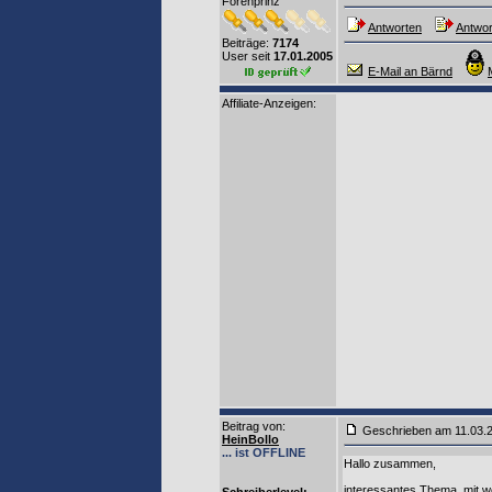
Forenprinz
Antworten
Antwor
Beiträge:
7174
User seit
17.01.2005
E-Mail an Bärnd
Affiliate-Anzeigen:
Beitrag von
:
Geschrieben am 11.03.
HeinBollo
... ist OFFLINE
Hallo zusammen,
interessantes Thema, mit we