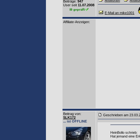
Antworten
Antwor
Beiträge:
947
User seit
11.07.2008
E-Mail an mike1001
Affiliate-Anzeigen:
Beitrag von
:
Geschrieben am 23.03
SLK172
... ist OFFLINE
HeinBollo schrieb:
Hat jemand eine Er