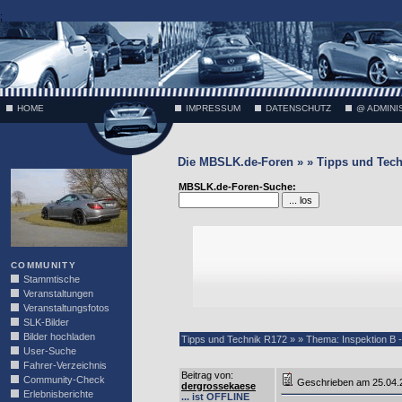
;
HOME
IMPRESSUM
DATENSCHUTZ
@ ADMINI
Die MBSLK.de-Foren » » Tipps und Tech
VÄTH
MBSLK.de-Foren-Suche:
COMMUNITY
Stammtische
Veranstaltungen
Veranstaltungsfotos
SLK-Bilder
Bilder hochladen
Tipps und Technik R172 » » Thema: Inspektion B - Pre
User-Suche
Fahrer-Verzeichnis
Beitrag von
:
Community-Check
Geschrieben am 25.04
dergrossekaese
Erlebnisberichte
... ist OFFLINE