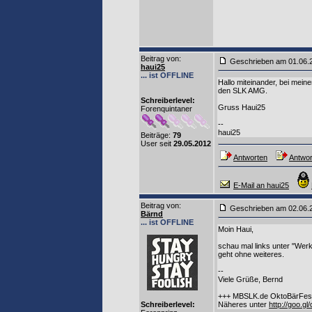
Beitrag von
:
Geschrieben am 01.06
haui25
... ist OFFLINE
Hallo miteinander, bei mein
den SLK AMG.
Schreiberlevel:
Gruss Haui25
Forenquintaner
--
haui25
Beiträge:
79
User seit
29.05.2012
Antworten
Antwor
E-Mail an haui25
Beitrag von
:
Geschrieben am 02.06
Bärnd
... ist OFFLINE
Moin Haui,
schau mal links unter "Werks
geht ohne weiteres.
--
Viele Grüße, Bernd
+++ MBSLK.de OktoBärFest 2
Schreiberlevel:
Näheres unter
http://goo.gl