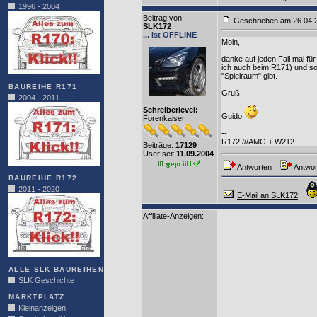
1996 - 2004
Beitrag von
:
Geschrieben am 26.04
SLK172
... ist OFFLINE
Moin,
danke auf jeden Fall mal für
ich auch beim R171) und so
"Spielraum" gibt.
BAUREIHE R171
Gruß
2004 - 2011
Schreiberlevel:
Guido
Forenkaiser
--
R172 ///AMG + W212
Beiträge:
17129
User seit
11.09.2004
Antworten
Antwor
BAUREIHE R172
2011 - 2020
E-Mail an SLK172
Affiliate-Anzeigen:
ALLE SLK BAUREIHEN
SLK Geschichte
MARKTPLATZ
Kleinanzeigen