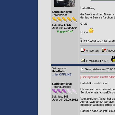
Hallo Klaus,
Schreiberlevel:
die Services A und B wechsel
Forenkaiser
der letzte Service A schon 1
Gruß
Beiträge:
17129
User seit
11.09.2004
Guido
--
R172 ///AMG + W176 ///AM
Antworten
Antwor
E-Mail an SLK172
Beitrag von
:
Geschrieben am 25.03.
HeinBollo
... ist OFFLINE
[ Beitrag wurde zuletzt edit
Hallo Mike und Guido,
Schreiberlevel:
Forenquartaner
ich war also noch einmal b
Service jemals ausgeführt 
Beiträge:
141
Vom zeitlichen Ablauf her si
User seit
20.09.2012
Aufruf nach dem A-Service 
Böblingen abgeholt. Ergo: 
Dadurch habe ich jetzt ein 