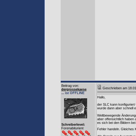
Beitrag von
:
Geschrieben am 18.0
dergrossekaese
... ist OFFLINE
Hallo,
der SLC kann konfigurier
wurde dann aber schnell en
Weltbewegende Änderungen
aber offensichtlich haben
es sich bei den Bildern b
Schreiberlevel:
Forenabiturient
Fehler handeln. Gleiches