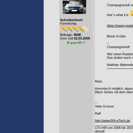
Champagnerluft sc
that´s what it is
Schreiberlevel:
Forenkönig
https://www.you
Beiträge:
9098
Beste Grüße
User seit
02.03.2006
--
Champagnerluft
Wer einen Roadste
Das ändert auch n
Matthias Malmedi
Moin,
theoretisch möglich, äqui
Black Series mit dem oben
--
Viele Grüsse
Ralf
http://www.RN-eTech.de
_____________________
170.449 von 2006 bis 201
aktuell: