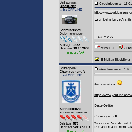
Beitrag von
:
Geschrieben am 13.0
BlackBenz
... ist OFFLINE
http://www.worldcarfans
...somit eine kurze Ära fü
--
Schreiberlevel:
______________
Diplomforenuser
... A207/R172 ...
Beiträge:
1468
Antworten
Antwo
User seit
19.10.2006
E-Mail an BlackBenz
Beitrag von
:
Geschrieben am 13.0
Champagnerluft
... ist OFFLINE
that´s what it is
https://www.youtube.co
Beste Grüße
Schreiberlevel:
Forenoberprimaner
--
Champagnerluft
Wer einen Roadster will de
Beiträge:
578
Das ändert auch nicht das
User seit
vor Apr. 03