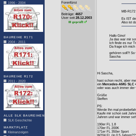
Forenfürst
1996 - 2004
MB-R172 
Beiträge:
4657
User seit
28.12.2003
Es IST de
Also ist d
Hallo Gino!
BAUREIHE R171
Ja das war mir sow
2004 - 2011
Ich finde es nur 
Da frage ich mich
gehören soll?! So
Sascha
Hi Sascha,
BAUREIHE R172
hast schon recht, aber me
2011 - 2020
ein
Mercedes-AMG SLC 
oder was auch immer der
Grüße
Steffen
PS:
Werde Ihn mal probebefah
Kaufe mir schon seit Jahre
ALLE SLK BAUREIHEN
Jahren und war immer seh
SLK Geschichte
190er FL 1.8
MARKTPLATZ
170er FL 200K
171er FL 350er Sport
Kleinanzeigen
W204 FL (in 0,5 Jahren??