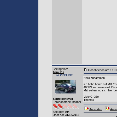
Beitrag von
:
Geschrieben am 17.0
Tom 712
... ist OFFLINE
Hallo zusammen,
ich habe heute auf MBPass
400PS kommen wird. Die ne
Mal sehen, ob sich hier b
Viele Grüße
Schreiberlevel:
Thomas
Forenobersekundaner
Antworten
Antwo
Beiträge:
394
User seit
31.12.2012