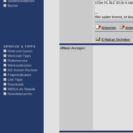
Sonderkonditionen
172er FL SLC 43 (in 4 Ja
Bücher
LINKBLOCK
--
Wer später bremst, ist läng
Antworten
Antwo
E-Mail an Techniker
SERVICE & TIPPS
Affiliate-Anzeigen:
Hotel und Gastro
Werkstatt-Tipps
Reifenservice
Werkstattkosten
KfZ-Kosten-Rechner
Felgenkalkulator
Link-Tipps
Downloads
MBSLK.de-Statistik
Newsletterarchiv