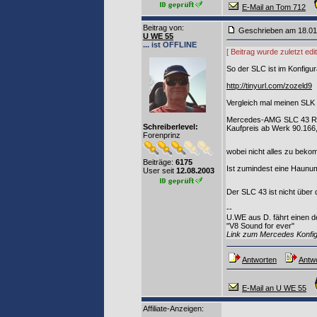
E-Mail an Tom 712
Beitrag von
:
Geschrieben am 18.0
U WE 55
... ist OFFLINE
[ Beitrag wurde zuletzt ed
So der SLC ist im Konfigur
http://tinyurl.com/zozeld9
Vergleich mal meinen SLK 
Mercedes-AMG SLC 43 R
Schreiberlevel:
Kaufpreis ab Werk 90.166
Forenprinz
wobei nicht alles zu beko
Beiträge:
6175
Ist zumindest eine Haunu
User seit
12.08.2003
Der SLC 43 ist nicht über
--
U.WE aus D. fährt einen d
"V8 Sound for ever"
Link zum Mercedes Konfi
Antworten
Antwo
E-Mail an U WE 55
Affiliate-Anzeigen: