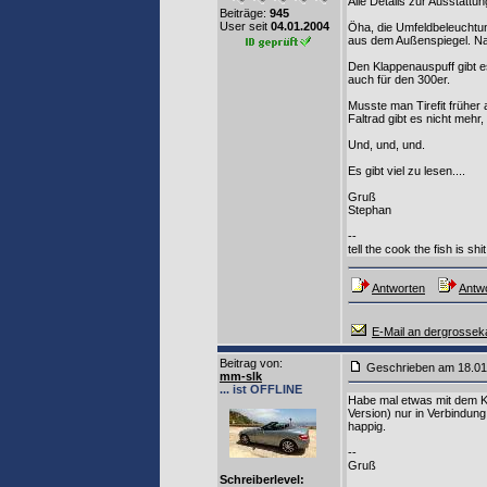
Alle Details zur Ausstattun
Beiträge:
945
User seit
04.01.2004
Öha, die Umfeldbeleuchtun
aus dem Außenspiegel. Naj
Den Klappenauspuff gibt es
auch für den 300er.
Musste man Tirefit früher 
Faltrad gibt es nicht mehr
Und, und, und.
Es gibt viel zu lesen....
Gruß
Stephan
--
tell the cook the fish is shit
Antworten
Antwo
E-Mail an dergrosse
Beitrag von
:
Geschrieben am 18.0
mm-slk
... ist OFFLINE
Habe mal etwas mit dem Kon
Version) nur in Verbindu
happig.
--
Gruß
Schreiberlevel: