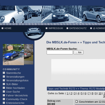
;
HOME
IMPRESSUM
DATENSCHUTZ
@ ADMINI
Die MBSLK.de-Foren » » Tipps und Tech
VÄTH
MBSLK.de-Foren-Suche:
COMMUNITY
Stammtische
Veranstaltungen
Veranstaltungsfotos
SLK-Bilder
Bilder hochladen
Tipps und Technik R172 » » Thema: R172 Modellp
User-Suche
Gehe zu Seite: (
1
|
2
|
3
|
4
|
5
|
6
|
7
|
8
|
9
|
10
|
1
Fahrer-Verzeichnis
3
Community-Check
Beitrag von
:
Geschrieben am 12.0
Erlebnisberichte
jot-we