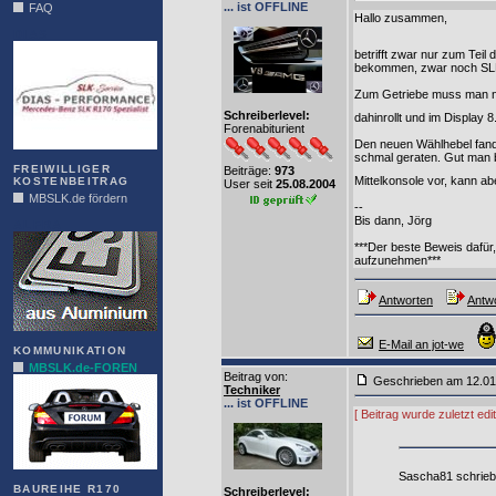
... ist OFFLINE
FAQ
Hallo zusammen,
DIAS
betrifft zwar nur zum Tei
bekommen, zwar noch SLK
Zum Getriebe muss man ni
Schreiberlevel:
dahinrollt und im Display
Forenabiturient
Den neuen Wählhebel fand i
schmal geraten. Gut man b
FREIWILLIGER
Beiträge:
973
Mittelkonsole vor, kann a
KOSTENBEITRAG
User seit
25.08.2004
MBSLK.de fördern
--
Bis dann, Jörg
ALFRA
***Der beste Beweis dafür,
aufzunehmen***
Antworten
Antwo
E-Mail an jot-we
KOMMUNIKATION
MBSLK.de-FOREN
Beitrag von
:
Geschrieben am 12.0
Techniker
... ist OFFLINE
[ Beitrag wurde zuletzt ed
Sascha81 schrieb
BAUREIHE R170
Schreiberlevel: