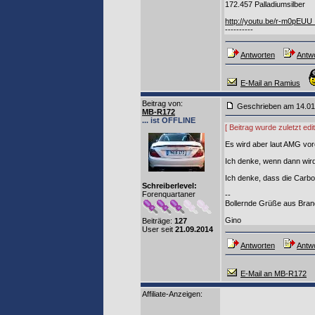
172.457 Palladiumsilber
http://youtu.be/r-m0pEUU
----------
Antworten
Antwo
E-Mail an Ramius
Beitrag von
:
Geschrieben am 14.0
MB-R172
... ist OFFLINE
[ Beitrag wurde zuletzt e
Es wird aber laut AMG vor
Ich denke, wenn dann wird
Ich denke, dass die Carbo
Schreiberlevel:
Forenquartaner
--
Bollernde Grüße aus Bran
Gino
Beiträge:
127
User seit
21.09.2014
Antworten
Antwo
E-Mail an MB-R172
Affiliate-Anzeigen: