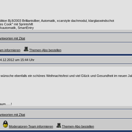
tion Bj.8/2003 Brilliantsilber, Automatik, xcarstyle dachmodul, klarglaswindschot
s Cook" mit Sprintshift
arkautomatik, SmartEntry
ntworten mit Zitat
m informieren
Themen-Abo bestellen
4.12.2012 um 15:44 Uhr
d wünsche ebenfalls ein schönes Weihnachtsfest und viel Glück und Gesundheit im neuen Jah
um......!
ntworten mit Zitat
Moderatoren-Team informieren
Themen-Abo bestellen