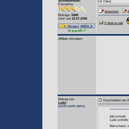
Schreiberlevel:
LG Claus
Forenprinz
Antworten
A
Beiträge:
5989
User seit
15.07.2006
E-Mail an bitti
Affiliate-Anzeigen:
Beitrag von
:
Geschrieben am 2
Ludo
(nicht mehr aktiv)
bitti schrieb:
Ludo schrieb:
Mal schaun, o