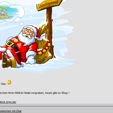
mm Sau
chen ihren Müll im Wald vergraben, heute gibt es Ebay !
leck.ergo.de/
ntworten mit Zitat