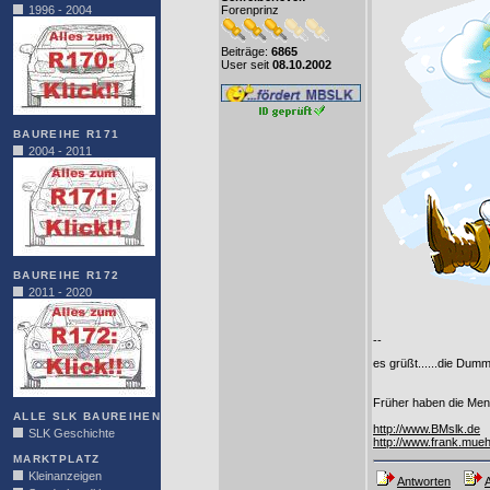
1996 - 2004
Forenprinz
Beiträge:
6865
User seit
08.10.2002
BAUREIHE R171
2004 - 2011
BAUREIHE R172
2011 - 2020
--
es grüßt......die Du
Früher haben die Mens
ALLE SLK BAUREIHEN
http://www.BMslk.de
SLK Geschichte
http://www.frank.mueh
MARKTPLATZ
Kleinanzeigen
Antworten
A