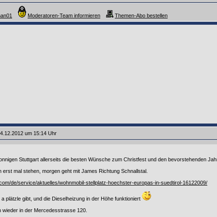
man01
Moderatoren-Team informieren
Themen-Abo bestellen
4.12.2012 um 15:14 Uhr
nnigen Stuttgart allerseits die besten Wünsche zum Christfest und den bevorstehenden Ja
n erst mal stehen, morgen geht mit James Richtung Schnallstal.
.com/de/service/aktuelles/wohnmobil-stellplatz-hoechster-europas-in-suedtirol-16122009/
 plätzle gibt, und die Dieselheizung in der Höhe funktioniert
n wieder in der Mercedesstrasse 120.