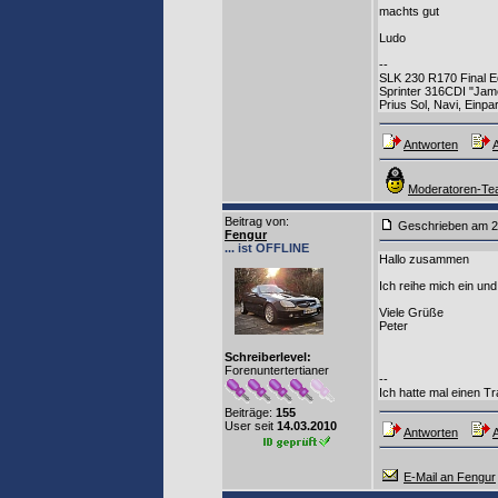
machts gut
Ludo
--
SLK 230 R170 Final Edi
Sprinter 316CDI "Jame
Prius Sol, Navi, Einp
Antworten
A
Moderatoren-Tea
Beitrag von
:
Geschrieben am 2
Fengur
... ist OFFLINE
Hallo zusammen
Ich reihe mich ein un
Viele Grüße
Peter
Schreiberlevel:
Forenuntertertianer
--
Ich hatte mal einen Tra
Beiträge:
155
User seit
14.03.2010
Antworten
A
E-Mail an Fengur