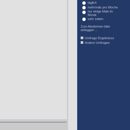
täglich
mehrmals pro Woche
nur einige Male im
Monat
sehr selten
Zum Abstimmen bitte
einloggen ...
Umfrage-Ergebnisse
Andere Umfragen
AFFIL_R_U