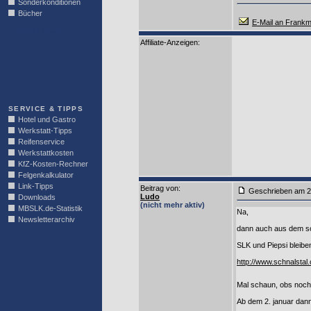
Sonderkonditionen
Bücher
E-Mail an Frank
LINKBLOCK
Affiliate-Anzeigen:
SERVICE & TIPPS
Hotel und Gastro
Werkstatt-Tipps
Reifenservice
Werkstattkosten
KfZ-Kosten-Rechner
Felgenkalkulator
Link-Tipps
Beitrag von
:
Geschrieben am 2
Ludo
Downloads
(nicht mehr aktiv)
MBSLK.de-Statistik
Na,
Newsletterarchiv
dann auch aus dem so
SLK und Piepsi bleibe
http://www.schnalstal
Mal schaun, obs noch a
Ab dem 2. januar dan