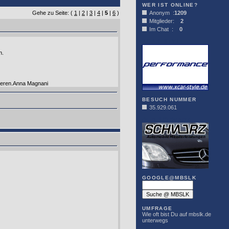
WER IST ONLINE?
Gehe zu Seite: (
1
|
2
|
3
|
4
|
5
|
6
)
Anonym :
1209
Mitglieder:
2
Im Chat :
0
XCAR-STYLE
n.
sieren.Anna Magnani
BESUCH NUMMER
35.929.061
DER SCHWARZ
GOOGLE@MBSLK
UMFRAGE
Wie oft bist Du auf mbslk.de
unterwegs