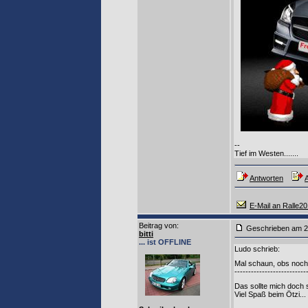
--
Tief im Westen.......
Antworten
A
E-Mail an Ralle20
Beitrag von
:
Geschrieben am 2
bitti
... ist OFFLINE
Ludo schrieb:
Mal schaun, obs noch a
--------------------------
Das sollte mich doch
Viel Spaß beim Ötzi...