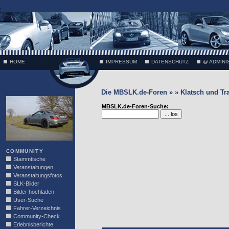
;
HOME
IMPRESSUM
DATENSCHUTZ
@ ADMINI
Die MBSLK.de-Foren » » Klatsch und Tr
VÄTH
MBSLK.de-Foren-Suche:
COMMUNITY
Stammtische
Veranstaltungen
Veranstaltungsfotos
SLK-Bilder
Bilder hochladen
User-Suche
Fahrer-Verzeichnis
Community-Check
Erlebnisberichte