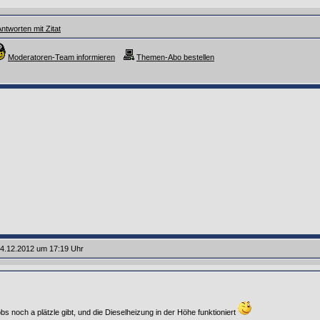
ntworten mit Zitat
Moderatoren-Team informieren
Themen-Abo bestellen
4.12.2012 um 17:19 Uhr
bs noch a plätzle gibt, und die Dieselheizung in der Höhe funktioniert