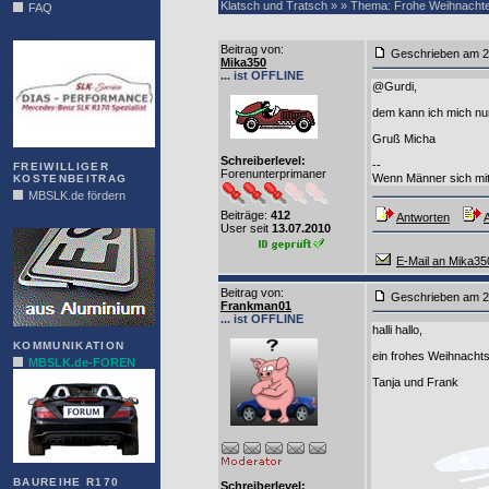
Klatsch und Tratsch » » Thema: Frohe Weihnachten
FAQ
DIAS
Beitrag von
:
Geschrieben am 2
Mika350
... ist OFFLINE
@Gurdi,
dem kann ich mich nur
Gruß Micha
Schreiberlevel:
--
FREIWILLIGER
Forenunterprimaner
Wenn Männer sich mit
KOSTENBEITRAG
MBSLK.de fördern
Beiträge:
412
Antworten
A
ALFRA
User seit
13.07.2010
E-Mail an Mika35
Beitrag von
:
Geschrieben am 2
Frankman01
... ist OFFLINE
halli hallo,
KOMMUNIKATION
ein frohes Weihnachts
MBSLK.de-FOREN
Tanja und Frank
BAUREIHE R170
Schreiberlevel: