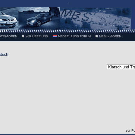
.
STRATOREN
WIR ÜBER UNS
NEDERLANDS FORUM
MBSLK-FOREN
atsch
zur F