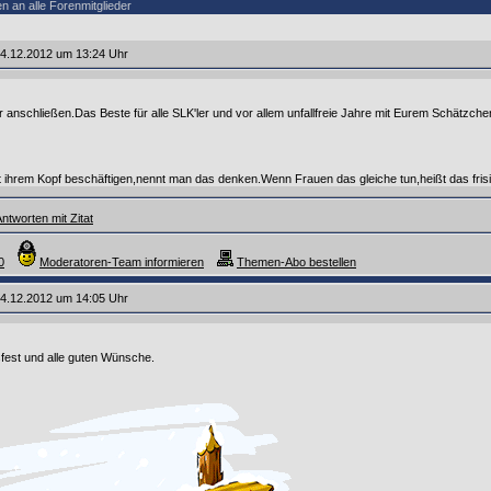
 an alle Forenmitglieder
4.12.2012 um 13:24 Uhr
 anschließen.Das Beste für alle SLK'ler und vor allem unfallfreie Jahre mit Eurem Schätzche
 ihrem Kopf beschäftigen,nennt man das denken.Wenn Frauen das gleiche tun,heißt das fri
ntworten mit Zitat
0
Moderatoren-Team informieren
Themen-Abo bestellen
4.12.2012 um 14:05 Uhr
fest und alle guten Wünsche.