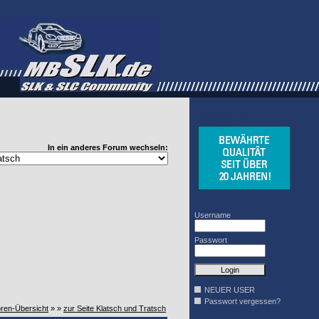
WINDSCHOTT
DESIGN
In ein anderes Forum wechseln:
Username
Passwort
NEUER USER
Passwort vergessen?
oren-Übersicht
» »
zur Seite Klatsch und Tratsch