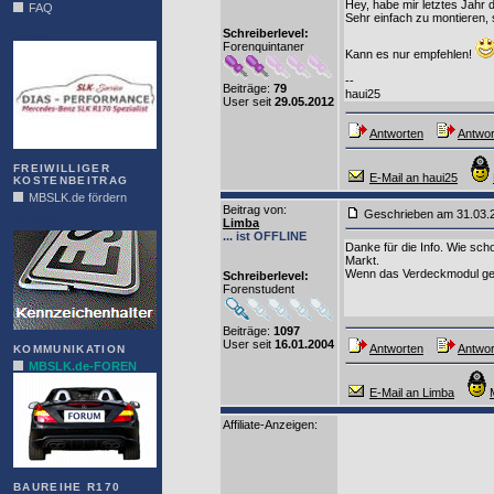
Hey, habe mir letztes Jahr
FAQ
Sehr einfach zu montieren, 
Schreiberlevel:
DIAS
Forenquintaner
Kann es nur empfehlen!
--
Beiträge:
79
haui25
User seit
29.05.2012
Antworten
Antwor
FREIWILLIGER
E-Mail an haui25
KOSTENBEITRAG
MBSLK.de fördern
Beitrag von
:
Geschrieben am 31.03
Limba
ALFRA
... ist OFFLINE
Danke für die Info. Wie sch
Markt.
Wenn das Verdeckmodul geli
Schreiberlevel:
Forenstudent
Beiträge:
1097
User seit
16.01.2004
Antworten
Antwor
KOMMUNIKATION
MBSLK.de-FOREN
E-Mail an Limba
Affiliate-Anzeigen:
BAUREIHE R170