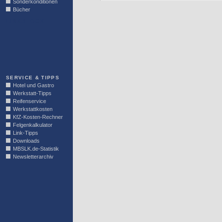
Sonderkonditionen
Bücher
LINKBLOCK
SERVICE & TIPPS
Hotel und Gastro
Werkstatt-Tipps
Reifenservice
Werkstattkosten
KfZ-Kosten-Rechner
Felgenkalkulator
Link-Tipps
Downloads
MBSLK.de-Statistik
Newsletterarchiv