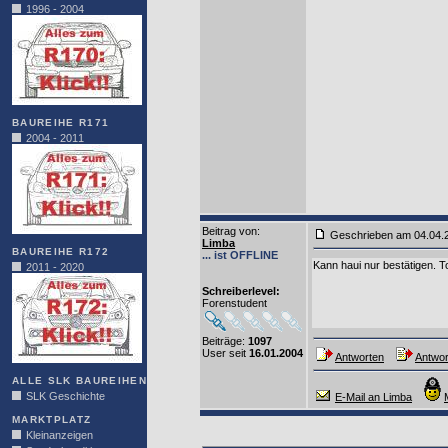
1996 - 2004
BAUREIHE R171
2004 - 2011
Beitrag von
:
Geschrieben am 04.04
Limba
BAUREIHE R172
... ist OFFLINE
Kann haui nur bestätigen. To
2011 - 2020
Schreiberlevel:
Forenstudent
Beiträge:
1097
User seit
16.01.2004
Antworten
Antwor
ALLE SLK BAUREIHEN
SLK Geschichte
E-Mail an Limba
MARKTPLATZ
Kleinanzeigen