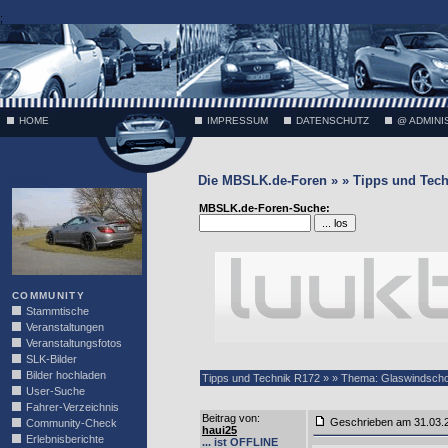
;
HOME
IMPRESSUM
DATENSCHUTZ
@ ADMINI
Die MBSLK.de-Foren » » Tipps und Tech
VÄTH
MBSLK.de-Foren-Suche:
COMMUNITY
Stammtische
Veranstaltungen
Veranstaltungsfotos
SLK-Bilder
Bilder hochladen
Tipps und Technik R172 » » Thema: Glaswindscho
User-Suche
Fahrer-Verzeichnis
Beitrag von
:
Geschrieben am 31.03
Community-Check
haui25
Erlebnisberichte
... ist OFFLINE