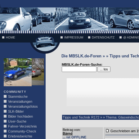
;
HOME
IMPRESSUM
DATENSCHUTZ
@ ADMINI
Die MBSLK.de-Foren » » Tipps und Tech
VÄTH
MBSLK.de-Foren-Suche:
COMMUNITY
Stammtische
Veranstaltungen
Veranstaltungsfotos
SLK-Bilder
Bilder hochladen
Tipps und Technik R172 » » Thema: Glaswindscho
User-Suche
Fahrer-Verzeichnis
Beitrag von
:
Geschrieben am 1
Community-Check
Bärnd
Erlebnisberichte
... ist OFFLINE