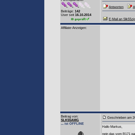
Antworten
A
Beiträge:
142
User seit
16.10.2014
E-Mail an Slk55zi
Affiliate-Anzeigen:
Beitrag von
:
Geschrieben am 2
SLK55AMG
... ist OFFLINE
Hallo Markus,
nein das vom R171 pas