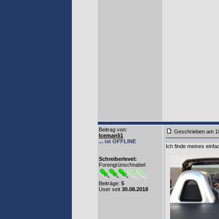
Beitrag von
:
Geschrieben am 1
Iceman51
... ist OFFLINE
Ich finde meines einfa
Schreiberlevel:
Forengrünschnabel
Beiträge:
5
User seit
30.08.2018