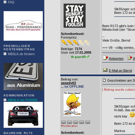
FAQ
Slk55ziger sch
DIAS
Beim 172 ist d
Beim R172 gibt's kein 
Windschott (der "Strum
Schreiberlevel:
--
Forenprinz
Viele Grüße, Bernd
FREIWILLIGER
+++ V8 - völlig sinnlos,
Beiträge:
7174
KOSTENBEITRAG
User seit
17.01.2005
MBSLK.de fördern
Antworten
A
ALFRA
E-Mail an Bärnd
Beitrag von
:
Geschrieben am 2
speedy63
... ist OFFLINE
[ Beitrag wurde zuletz
KOMMUNIKATION
MBSLK.de-FOREN
Slk55ziger sch
hi daß, das ei
nicht klar .
Beim 172 ist d
Markus
Schreiberlevel:
BAUREIHE R170