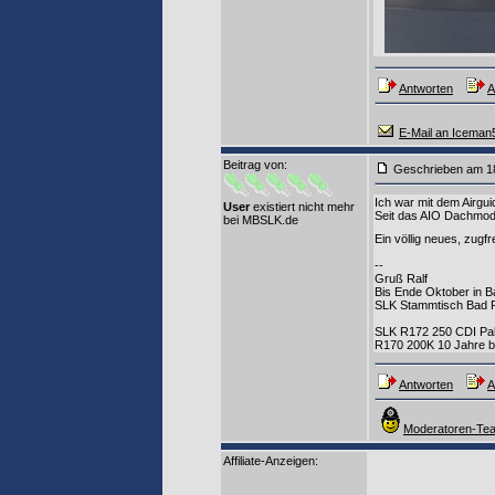
Antworten
A
E-Mail an Iceman
Beitrag von
:
Geschrieben am 1
Ich war mit dem Airgui
User
existiert nicht mehr
Seit das AIO Dachmodu
bei MBSLK.de
Ein völlig neues, zugf
--
Gruß Ralf
Bis Ende Oktober in 
SLK Stammtisch Bad 
SLK R172 250 CDI Pal
R170 200K 10 Jahre b
Antworten
A
Moderatoren-Tea
Affiliate-Anzeigen: