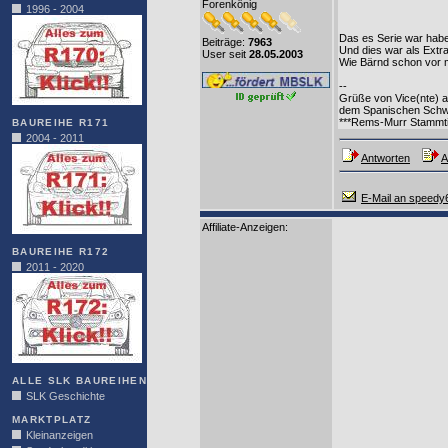
Forenkönig
1996 - 2004
Das es Serie war habe
Beiträge:
7963
Und dies war als Extra
User seit
28.05.2003
Wie Bärnd schon vor m
--
Grüße von Vice(nte) a
dem Spanischen Schw
***Rems-Murr Stammti
BAUREIHE R171
2004 - 2011
Antworten
A
E-Mail an speedy
Affiliate-Anzeigen:
BAUREIHE R172
2011 - 2020
ALLE SLK BAUREIHEN
SLK Geschichte
MARKTPLATZ
Kleinanzeigen