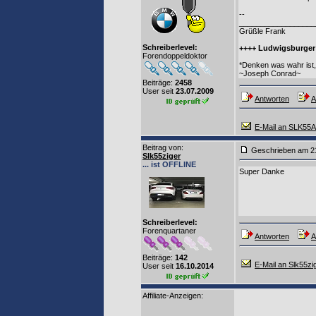
--
__________________
Grüßle Frank
Schreiberlevel:
++++ Ludwigsburger
Forendoppeldoktor
*Denken was wahr ist, 
~Joseph Conrad~
Beiträge:
2458
User seit
23.07.2009
Antworten
A
E-Mail an SLK5
Beitrag von
:
Geschrieben am 2
Slk55ziger
... ist OFFLINE
Super Danke
Schreiberlevel:
Forenquartaner
Antworten
A
Beiträge:
142
E-Mail an Slk55zi
User seit
16.10.2014
Affiliate-Anzeigen: