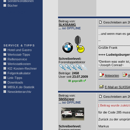
Sonderkonditionen
Bücher
LINKBLOCK
Beitrag von
:
Geschrieben am 2
SLK55AMG
... ist OFFLINE
...und wenn man es ga
--
__________________
SERVICE & TIPPS
Grüßle Frank
Hotel und Gastro
Werkstatt-Tipps
++++ Ludwigsburger
Schreiberlevel:
Reifenservice
*Denken was wahr ist, 
Forendoppeldoktor
Werkstattkosten
~Joseph Conrad~
KfZ-Kosten-Rechner
Felgenkalkulator
Beiträge:
2458
Antworten
A
User seit
23.07.2009
Link-Tipps
Downloads
MBSLK.de-Statistik
E-Mail an SLK5
Newsletterarchiv
Beitrag von
:
Geschrieben am 2
Slk55ziger
... ist OFFLINE
[ Beitrag wurde zuletz
für die Code 285 mus
Zurück zu der ursprün
Schreiberlevel:
Markus
Forenquartaner