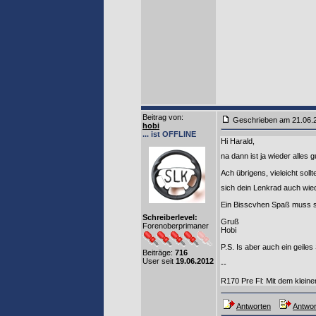
Beitrag von
:
Geschrieben am 21.06
hobi
... ist OFFLINE
Hi Harald,
na dann ist ja wieder alles
Ach übrigens, vieleicht soll
sich dein Lenkrad auch wie
Ein Bisscvhen Spaß muss se
Schreiberlevel:
Gruß
Forenoberprimaner
Hobi
P.S. Is aber auch ein geiles S
Beiträge:
716
User seit
19.06.2012
--
R170 Pre Fl: Mit dem klei
Antworten
Antwor