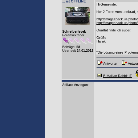
... ist OFFLINE
Hi Gemeinde,
hier 2 Fotos vom Lenkrad, n
http://imageshack.us/phot
http://imageshack.us/phot
Qualität finde ich super.
Schreiberlevel:
Forensextaner
Grüße
Harald
Beiträge:
58
--
User seit
24.01.2012
"Die Lösung eines Problems 
Antworten
Antwor
E-Mail an Rabbit-IT
Affiliate-Anzeigen: