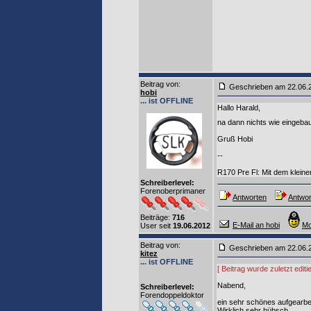
Beitrag von
:
Geschrieben am 22.06
hobi
... ist OFFLINE
Hallo Harald,
na dann nichts wie eingeba
Gruß Hobi
--
R170 Pre Fl: Mit dem klei
Schreiberlevel:
Forenoberprimaner
Antworten
Antwor
Beiträge:
716
E-Mail an hobi
Mo
User seit
19.06.2012
Beitrag von
:
Geschrieben am 22.06
kitez
... ist OFFLINE
[ Beitrag wurde zuletzt edit
Nabend,
Schreiberlevel:
Forendoppeldoktor
ein sehr schönes aufgearbei
Wirklich sehr hübsch.