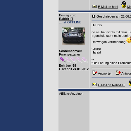
E-Mail an hobi
Mo
Beitrag von
:
Geschrieben am 21.06
Rabbit-IT
... ist OFFLINE
Hi Hobi,
ne ne, hat nichts mit dem E
Irgendwie steht mein Lenkra
Deswegen Vermessung
Grüße
Schreiberlevel:
Harald
Forensextaner
--
"Die Lösung eines Problems 
Beiträge:
58
User seit
24.01.2012
Antworten
Antwor
E-Mail an Rabbit-IT
Affiliate-Anzeigen: