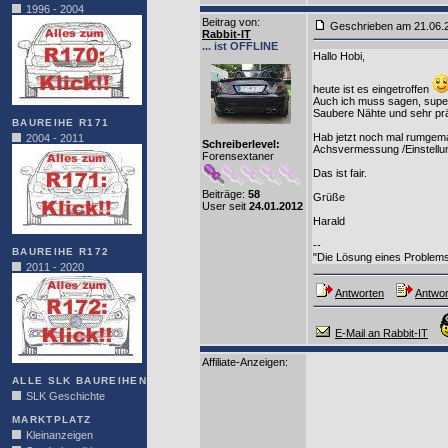
1996 - 2004
Beitrag von
:
Geschrieben am 21.06
Rabbit-IT
... ist OFFLINE
Hallo Hobi,
heute ist es eingetroffen
Auch ich muss sagen, super
Saubere Nähte und sehr prä
BAUREIHE R171
Hab jetzt noch mal rumgemai
2004 - 2011
Schreiberlevel:
Achsvermessung /Einstellu
Forensextaner
Das ist fair.
Beiträge:
58
Grüße
User seit
24.01.2012
Harald
--
BAUREIHE R172
"Die Lösung eines Problems 
2011 - 2020
Antworten
Antwor
E-Mail an Rabbit-IT
Affiliate-Anzeigen:
ALLE SLK BAUREIHEN
SLK Geschichte
MARKTPLATZ
Kleinanzeigen