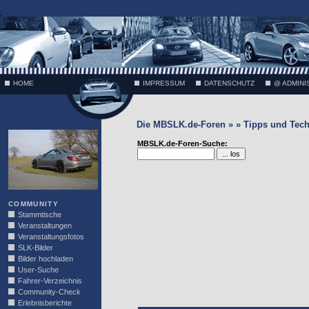
;
HOME
IMPRESSUM
DATENSCHUTZ
@ ADMINI
Die MBSLK.de-Foren » » Tipps und Tech
VÄTH
MBSLK.de-Foren-Suche:
COMMUNITY
Stammtische
Veranstaltungen
Veranstaltungsfotos
SLK-Bilder
Bilder hochladen
User-Suche
Fahrer-Verzeichnis
Community-Check
Erlebnisberichte