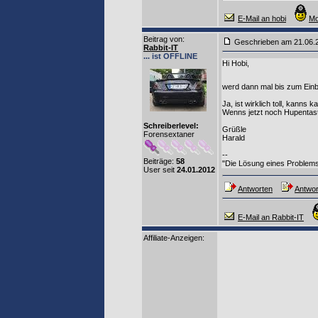
E-Mail an hobi
Mo
Beitrag von
:
Geschrieben am 21.06
Rabbit-IT
... ist OFFLINE
Hi Hobi,
werd dann mal bis zum Einb
Ja, ist wirklich toll, kanns 
Wenns jetzt noch Hupentast
Schreiberlevel:
Grüßle
Forensextaner
Harald
--
Beiträge:
58
"Die Lösung eines Problems 
User seit
24.01.2012
Antworten
Antwor
E-Mail an Rabbit-IT
Affiliate-Anzeigen: