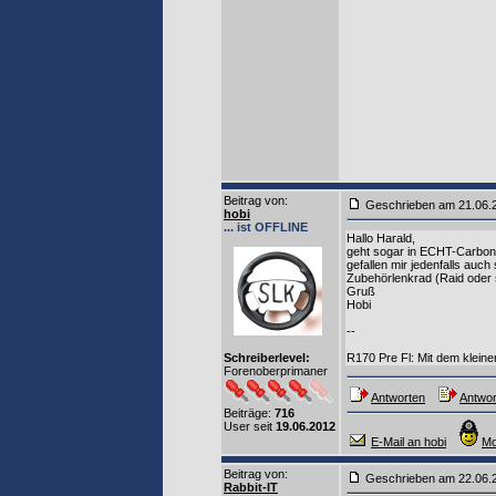
Beitrag von
:
Geschrieben am 21.06
hobi
... ist OFFLINE
Hallo Harald,
geht sogar in ECHT-Carbon
gefallen mir jedenfalls auch
Zubehörlenkrad (Raid oder 
Gruß
Hobi
--
Schreiberlevel:
R170 Pre Fl: Mit dem klei
Forenoberprimaner
Antworten
Antwor
Beiträge:
716
User seit
19.06.2012
E-Mail an hobi
Mo
Beitrag von
:
Geschrieben am 22.06
Rabbit-IT