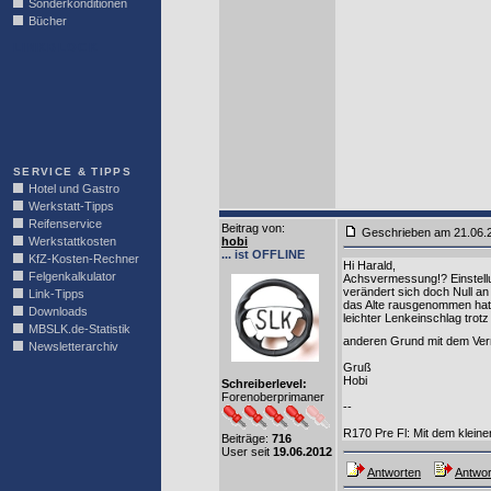
Sonderkonditionen
Bücher
LINKBLOCK
SERVICE & TIPPS
Hotel und Gastro
Werkstatt-Tipps
Reifenservice
Beitrag von
:
Geschrieben am 21.06
Werkstattkosten
hobi
... ist OFFLINE
KfZ-Kosten-Rechner
Hi Harald,
Felgenkalkulator
Achsvermessung!? Einstellu
verändert sich doch Null an
Link-Tipps
das Alte rausgenommen hat.
Downloads
leichter Lenkeinschlag tro
MBSLK.de-Statistik
anderen Grund mit dem Verm
Newsletterarchiv
Gruß
Hobi
Schreiberlevel:
Forenoberprimaner
--
R170 Pre Fl: Mit dem klei
Beiträge:
716
User seit
19.06.2012
Antworten
Antwor