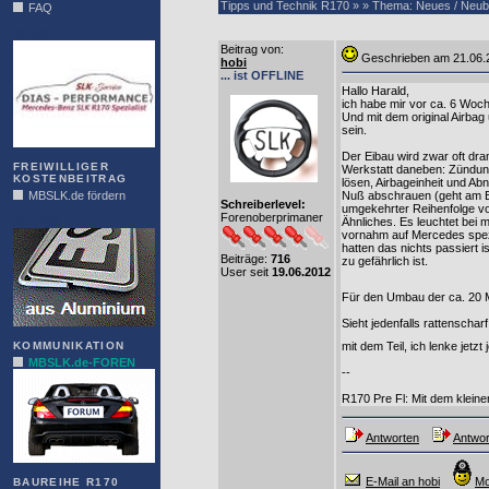
Tipps und Technik R170 » » Thema: Neues / Neu
FAQ
DIAS
Beitrag von
:
Geschrieben am 21.06
hobi
... ist OFFLINE
Hallo Harald,
ich habe mir vor ca. 6 Woche
Und mit dem original Airbag
sein.
Der Eibau wird zwar oft dra
FREIWILLIGER
Werkstatt daneben: Zündung
KOSTENBEITRAG
lösen, Airbageinheit und Ab
MBSLK.de fördern
Nuß abschrauen (geht am Be
Schreiberlevel:
umgekehrter Reihenfolge vo
Forenoberprimaner
ALFRA
Ähnliches. Es leuchtet bei 
vornahm auf Mercedes spezia
hatten das nichts passiert 
Beiträge:
716
zu gefährlich ist.
User seit
19.06.2012
Für den Umbau der ca. 20 
Sieht jedenfalls rattenschar
KOMMUNIKATION
mit dem Teil, ich lenke jetzt
MBSLK.de-FOREN
--
R170 Pre Fl: Mit dem klei
Antworten
Antwor
E-Mail an hobi
Mo
BAUREIHE R170