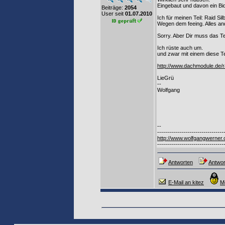
Eingebaut und davon ein Bid
Beiträge:
2054
User seit
01.07.2010
Ich für meinen Teil: Raid Si
Wegen dem feeing. Alles an
Sorry. Aber Dir muss das Tei
Ich rüste auch um.
und zwar mit einem diese Te
http://www.dachmodule.de/r
LieGrü
--
Wolfgang
--
---------------------------------
http://www.wolfgangwerner.
---------------------------------
Antworten
Antwor
E-Mail an kitez
M