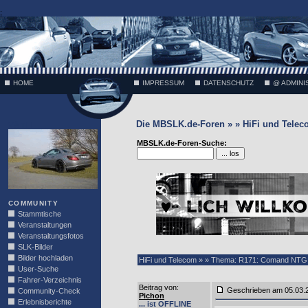
;
HOME
IMPRESSUM
DATENSCHUTZ
@ ADMINI
Die MBSLK.de-Foren » » HiFi und Tele
VÄTH
MBSLK.de-Foren-Suche:
COMMUNITY
Stammtische
Veranstaltungen
Veranstaltungsfotos
SLK-Bilder
Bilder hochladen
HiFi und Telecom » » Thema: R171: Comand NTG 
User-Suche
Fahrer-Verzeichnis
Beitrag von
:
Geschrieben am 05.03.
Community-Check
Pichon
Erlebnisberichte
... ist OFFLINE