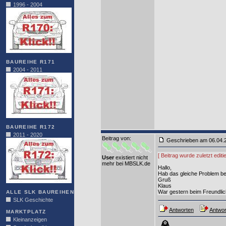
1996 - 2004
BAUREIHE R171
2004 - 2011
BAUREIHE R172
2011 - 2020
Beitrag von
:
Geschrieben am 06.04
[ Beitrag wurde zuletzt edi
User
existiert nicht
mehr bei MBSLK.de
Hallo,
Hab das gleiche Problem bei
Gruß
Klaus
War gestern beim Freundlich
ALLE SLK BAUREIHEN
SLK Geschichte
Antworten
Antwor
MARKTPLATZ
Kleinanzeigen