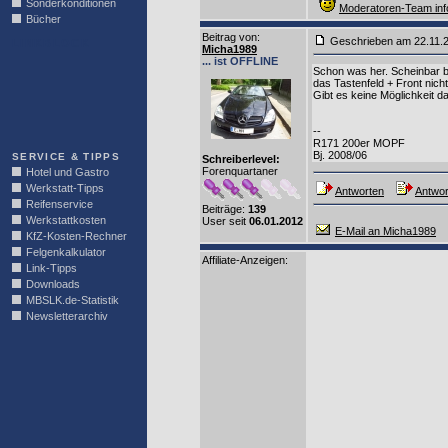
Sonderkonditionen
Moderatoren-Team inf
Bücher
Beitrag von
:
Geschrieben am 22.11.
LINKBLOCK
Micha1989
... ist OFFLINE
Schon was her. Scheinbar b
das Tastenfeld + Front nich
Gibt es keine Möglichkeit d
--
R171 200er MOPF
Bj. 2008/06
SERVICE & TIPPS
Schreiberlevel:
Forenquartaner
Hotel und Gastro
Werkstatt-Tipps
Antworten
Antwor
Reifenservice
Beiträge:
139
Werkstattkosten
User seit
06.01.2012
E-Mail an Micha1989
KfZ-Kosten-Rechner
Felgenkalkulator
Affiliate-Anzeigen:
Link-Tipps
Downloads
MBSLK.de-Statistik
Newsletterarchiv