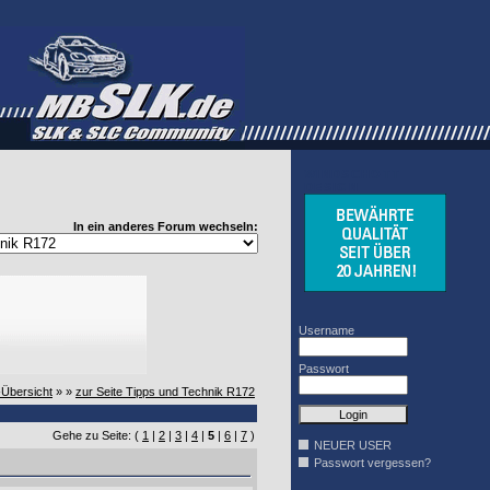
WINDSCHOTT
DESIGN
In ein anderes Forum wechseln:
Username
Passwort
-Übersicht
» »
zur Seite Tipps und Technik R172
Gehe zu Seite: (
1
|
2
|
3
|
4
|
5
|
6
|
7
)
NEUER USER
Passwort vergessen?