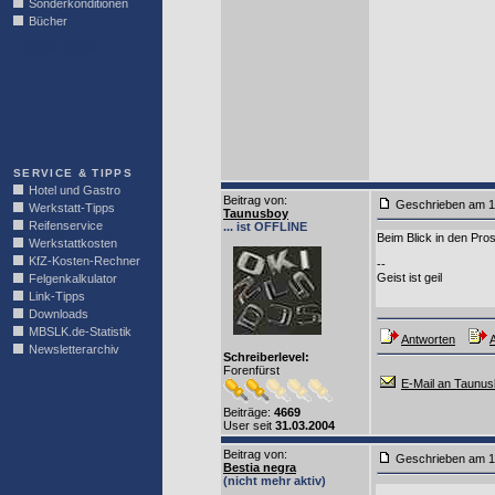
Sonderkonditionen
Bücher
LINKBLOCK
SERVICE & TIPPS
Hotel und Gastro
Beitrag von
:
Geschrieben am 1
Werkstatt-Tipps
Taunusboy
Reifenservice
... ist OFFLINE
Beim Blick in den Pros
Werkstattkosten
KfZ-Kosten-Rechner
--
Geist ist geil
Felgenkalkulator
Link-Tipps
Downloads
MBSLK.de-Statistik
Antworten
A
Newsletterarchiv
Schreiberlevel:
Forenfürst
E-Mail an Taunu
Beiträge:
4669
User seit
31.03.2004
Beitrag von
:
Geschrieben am 1
Bestia negra
(nicht mehr aktiv)