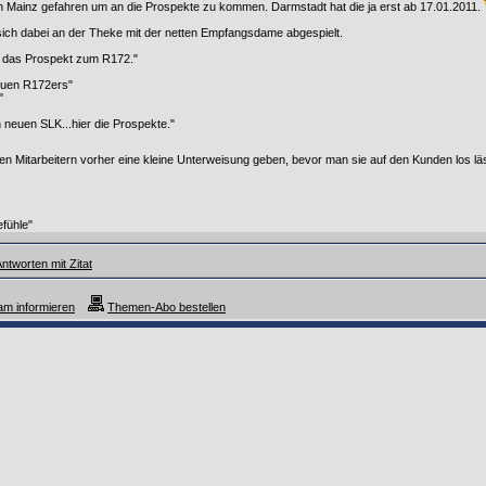
h Mainz gefahren um an die Prospekte zu kommen. Darmstadt hat die ja erst ab 17.01.2011.
sich dabei an der Theke mit der netten Empfangsdame abgespielt.
ne das Prospekt zum R172."
euen R172ers"
"
 neuen SLK...hier die Prospekte."
allen Mitarbeitern vorher eine kleine Unterweisung geben, bevor man sie auf den Kunden los lä
fühle"
ntworten mit Zitat
m informieren
Themen-Abo bestellen