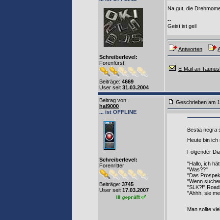
Na gut, die Drehmom
--
Geist ist geil
Antworten
A
Schreiberlevel:
Forenfürst
E-Mail an Taunu
Beiträge:
4669
User seit
31.03.2004
Beitrag von
:
Geschrieben am 1
hal9000
... ist OFFLINE
Bestia negra 
Heute bin ich
Folgender Dia
Schreiberlevel:
"Hallo, ich h
Forenritter
"Was??"
"Das Prospek
"Wenn suchen
Beiträge:
3745
"SLK?!" Road
User seit
17.03.2007
"Ahhh, sie me
Man sollte vi