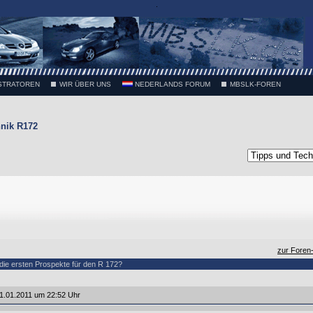
.
STRATOREN
WIR ÜBER UNS
NEDERLANDS FORUM
MBSLK-FOREN
nik R172
zur Foren
die ersten Prospekte für den R 172?
1.01.2011 um 22:52 Uhr