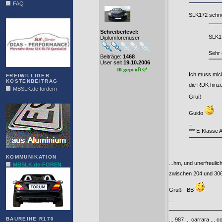
FAQ
SLK172 schri
DIAS
Schreiberlevel:
SLK17
Diplomforenuser
Sehr 
Beiträge:
1468
User seit
19.10.2006
Ich muss mic
FREIWILLIGER
KOSTENBEITRAG
die RDK hinzu
MBSLK.de fördern
Gruß
ALFRA
Guido
--
*** E-Klasse
KOMMUNIKATION
...hm, und unerfreulic
MBSLK.de-FOREN
zwischen 204 und 306 
Gruß - BB
--
_________________
BAUREIHE R170
... 987 ... carrara ... c