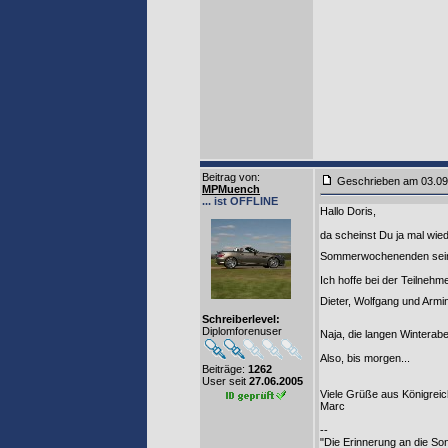
Beitrag von
:
Geschrieben am 03
MPMuench
... ist OFFLINE
Hallo Doris,
da scheinst Du ja mal wie
Sommerwochenenden sei
Ich hoffe bei der Teilnehm
Dieter, Wolfgang und Armi
Schreiberlevel:
Diplomforenuser
Naja, die langen Wintera
Also, bis morgen...
Beiträge:
1262
User seit
27.06.2005
Viele Grüße aus Königreic
Marc
--
"Die Erinnerung an die So