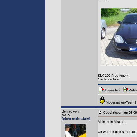
--
SLK 200 PreL Autom
Niedersachsen
Antworten
Antwo
Moderatoren-Team in
Beitrag von
:
Geschrieben am 03
No_5
(nicht mehr aktiv)
Moin moin Mischa,
wir werden dich schon ei