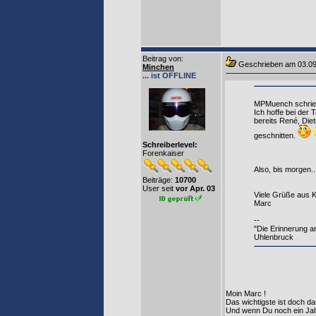
Beitrag von
:
Geschrieben am 03
Minchen
... ist OFFLINE
MPMuench schrie
Ich hoffe bei der 
bereits René, Die
geschnitten.
Schreiberlevel:
Forenkaiser
Also, bis morgen..
Beiträge:
10700
User seit
vor Apr. 03
Viele Grüße aus K
Marc
--
"Die Erinnerung a
Uhlenbruck
Moin Marc !
Das wichtigste ist doch d
Und wenn Du noch ein Jahr 