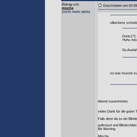
Beitrag von
:
Geschrieben am 03
mischa
(nicht mehr aktiv)
silberbenz schrieb
Doris171 
Huhu mis
Du Ausfa
so was musste s
Abend zusammmen,
vielen Dank für die guten 
Falls denn da so ein Blind
aufkreuzt und Blindschlei
Bis Morning
Mischa