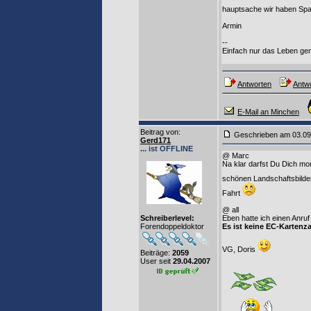
hauptsache wir haben S
Armin
--
Einfach nur das Leben ge
Antworten
Antwo
E-Mail an Minchen
Beitrag von
:
Geschrieben am 03
Gerd171
... ist OFFLINE
@ Marc
Na klar darfst Du Dich mo
schönen Landschaftsbilde
Fahrt
@ all
Schreiberlevel:
Eben hatte ich einen Anru
Forendoppeldoktor
Es ist keine EC-Kartenz
VG, Doris
Beiträge:
2059
User seit
29.04.2007