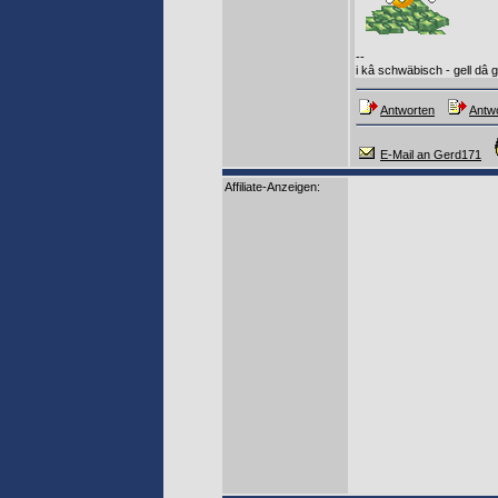
--
i kâ schwäbisch - gell dâ 
Antworten
Antwo
E-Mail an Gerd171
Affiliate-Anzeigen: