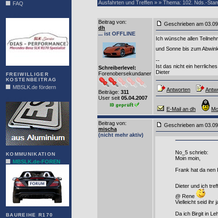
Ausfahrten und Treffen » » Thema: 102. Nds.-St
FAQ
DIAS
Beitrag von
:
Geschrieben am 03
dh
... ist OFFLINE
Ich wünsche allen Teilneh
und Sonne bis zum Abwin
--
Ist das nicht ein herrlich
Schreiberlevel:
Dieter
Forenobersekundaner
FREIWILLIGER
KOSTENBEITRAG
MBSLK.de fördern
Antworten
Antwo
Beiträge:
311
User seit
05.04.2007
ALFRA
E-Mail an dh
Mo
Beitrag von
:
Geschrieben am 03
mischa
(nicht mehr aktiv)
No_5 schrieb:
KOMMUNIKATION
Moin moin,
MBSLK.de-FOREN
Frank hat da nen P
Dieter und ich tre
@ Rene
Vielleicht seid ihr
Da ich Birgit in 
BAUREIHE R170