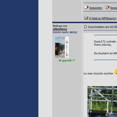
Antworten
Antwo
E-Mail an MPMuench
Beitrag von
:
Geschrieben am 03
silberbenz
(nicht mehr aktiv)
Doris171 schrieb:
Huhu mischa,
Du Ausfahrt is
so was musste suchen