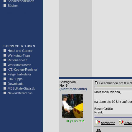
Sonderkonditionen
Bücher
LINKBLOCK
SERVICE & TIPPS
Hotel und Gastro
Werkstatt-Tipps
Reifenservice
Werkstattkosten
KfZ-Kosten-Rechner
Felgenkalkulator
Link-Tipps
Beitrag von
:
Geschrieben am 03
Downloads
No_5
MBSLK.de-Statistik
(nicht mehr aktiv)
Moin moin Mischa,
Newsletterarchiv
na dann bis 10 Uhr auf d
Beste Grüße
Frank
Antworten
Antwo