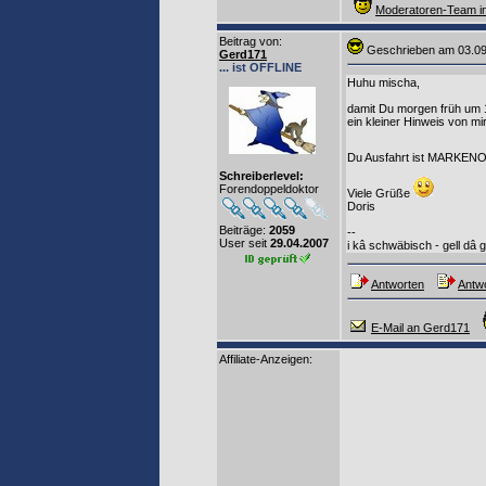
Moderatoren-Team in
Beitrag von
:
Geschrieben am 03
Gerd171
... ist OFFLINE
Huhu mischa,
damit Du morgen früh um 1
ein kleiner Hinweis von mir
Du Ausfahrt ist MARKE
Schreiberlevel:
Forendoppeldoktor
Viele Grüße
Doris
Beiträge:
2059
--
User seit
29.04.2007
i kâ schwäbisch - gell dâ 
Antworten
Antwo
E-Mail an Gerd171
Affiliate-Anzeigen: