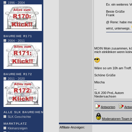
1996 - 2004
Ev. ein weiteres 
Beste Grüße
Frank
@ Rene: habe morg
wirst, unterwegs.
BAUREIHE R171
2004 - 2011
MOIN Moin zusammen, kön
mich einklinken wenn kei
Wäre so um 10h am Treff.
BAUREIHE R172
Schöne Grüße
2011 - 2020
Mischa
--
SLK 200 PreL Autom
Niedersachsen
Antworten
Antwo
ALLE SLK BAUREIHEN
SLK Geschichte
Moderatoren-Team in
MARKTPLATZ
Affiliate-Anzeigen:
Kleinanzeigen