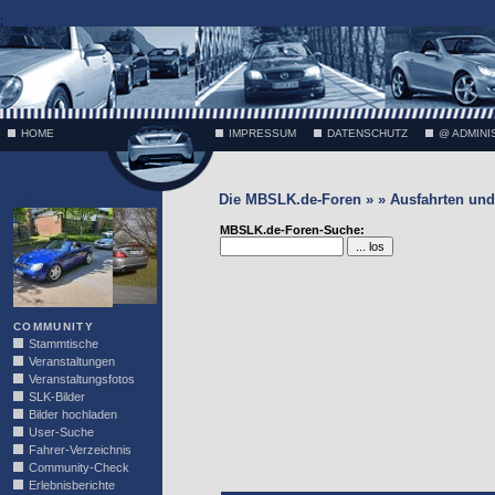
;
HOME
IMPRESSUM
DATENSCHUTZ
@ ADMINI
Die MBSLK.de-Foren » » Ausfahrten und 
VÄTH
MBSLK.de-Foren-Suche:
COMMUNITY
Stammtische
Veranstaltungen
Veranstaltungsfotos
SLK-Bilder
Bilder hochladen
User-Suche
Fahrer-Verzeichnis
Community-Check
Erlebnisberichte