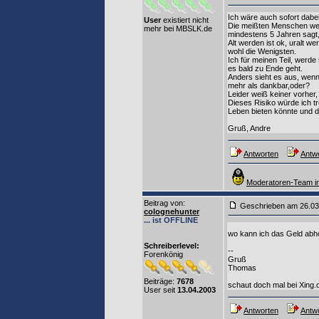
Ich wäre auch sofort dabei
User
existiert nicht
Die meißten Menschen wer
mehr bei MBSLK.de
mindestens 5 Jahren sagt, d
Alt werden ist ok, uralt w
wohl die Wenigsten.
Ich für meinen Teil, werd
es bald zu Ende geht.
Anders sieht es aus, wenn
mehr als dankbar,oder?
Leider weiß keiner vorher, 
Dieses Risiko würde ich t
Leben bieten könnte und d
Gruß, Andre
Antworten
Antwo
Moderatoren-Team in
Beitrag von
:
Geschrieben am 26.0
colognehunter
... ist OFFLINE
wo kann ich das Geld abh
Schreiberlevel:
--
Forenkönig
Gruß
Thomas
Beiträge:
7678
schaut doch mal bei Xing.
User seit
13.04.2003
Antworten
Antwo