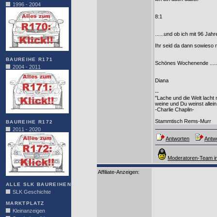
1996 - 2004
8:1
......und ob ich mit 96 Jah
Ihr seid da dann sowieso 
BAUREIHE R171
Schönes Wochenende ........
2004 - 2011
Diana
--
"Lache und die Welt lacht m
weine und Du weinst allein
-Charlie Chaplin-
Stammtisch Rems-Murr
BAUREIHE R172
2011 - 2020
Antworten
Antwo
Moderatoren-Team in
Affiliate-Anzeigen:
ALLE SLK BAUREIHEN
SLK Geschichte
MARKTPLATZ
Kleinanzeigen