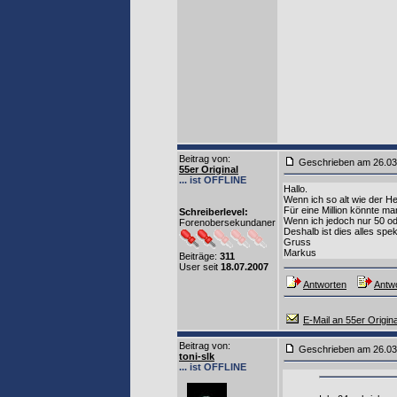
Beitrag von
:
Geschrieben am 26.0
55er Original
... ist OFFLINE
Hallo.
Wenn ich so alt wie der He
Für eine Million könnte ma
Schreiberlevel:
Wenn ich jedoch nur 50 ode
Forenobersekundaner
Deshalb ist dies alles spek
Gruss
Markus
Beiträge:
311
User seit
18.07.2007
Antworten
Antwo
E-Mail an 55er Origina
Beitrag von
:
Geschrieben am 26.0
toni-slk
... ist OFFLINE