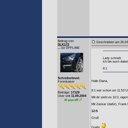
Beitrag von
:
Geschrieben am 26.0
SLK172
... ist OFFLINE
Lady schrieb:
ich bin auch dabei
8:1
Schreiberlevel:
Hallo Diana,
Forenkaiser
8:1 war schon um 11:53 U
Beiträge:
17129
User seit
11.09.2004
Mit dir steht es 10:3, eige
Mit Zaskar (dafür), Frank
12:5
Gruß
Guido