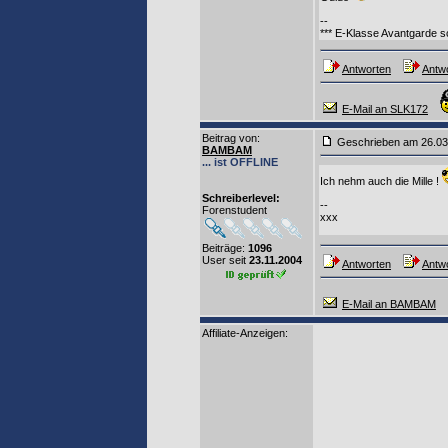
--
*** E-Klasse Avantgarde 
Antworten
Antwo
E-Mail an SLK172
Beitrag von
:
Geschrieben am 26.0
BAMBAM
... ist OFFLINE
Ich nehm auch die Mille !
Schreiberlevel:
--
Forenstudent
xxx
Beiträge:
1096
User seit
23.11.2004
Antworten
Antwo
E-Mail an BAMBAM
Affiliate-Anzeigen: