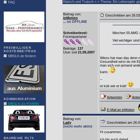
Klatsch und Tratsch » » Thema: Ein Lebensjahr ge
FAQ
DIAS
Beitrag von
:
Geschrieben am 26.0
inMotion
... ist OFFLINE
Schreiberlevel:
Minchen 55 AMG s
Forenquartaner
Viel wichtiger si
FREIWILLIGER
Beiträge:
137
KOSTENBEITRAG
User seit
21.09.2007
MBSLK.de fördern
Wieso hat man das denn n
Gesundheit wirst du mit 
ALFRA
man sich von jemand ander
kann.
--
et kütt wie et kütt!
Antworten
Antwo
KOMMUNIKATION
MBSLK.de-FOREN
E-Mail an inMotion
Beitrag von
:
Lady
Geschrieben am 26.
(nicht mehr aktiv)
Hi zusammen,
BAUREIHE R170
ich bin auch dabei!