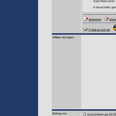
Gute Reise,Sven
A´bissel´tiefer ge
Antworten
Antwo
E-Mail an toni-slk
Affiliate-Anzeigen:
Beitrag von
:
Geschrieben am 26.0