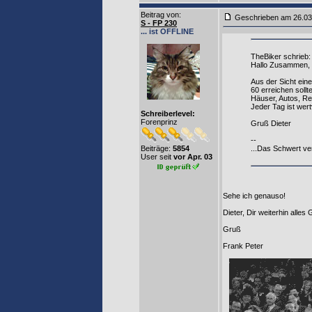
Beitrag von
:
Geschrieben am 26.0
S - FP 230
... ist OFFLINE
TheBiker schrieb:
Hallo Zusammen,
Aus der Sicht eine
60 erreichen soll
Häuser, Autos, Re
Jeder Tag ist wer
Schreiberlevel:
Forenprinz
Gruß Dieter
--
Beiträge:
5854
...Das Schwert ver
User seit
vor Apr. 03
Sehe ich genauso!
Dieter, Dir weiterhin alles 
Gruß
Frank Peter