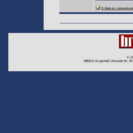
E-Mail an colognehun
© 1
MBSLK ist gemäß Urkunde Nr. 30