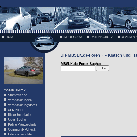
;
HOME
IMPRESSUM
DATENSCHUTZ
@ ADMINI
Die MBSLK.de-Foren » » Klatsch und Tr
VÄTH
MBSLK.de-Foren-Suche:
COMMUNITY
Stammtische
Veranstaltungen
Veranstaltungsfotos
SLK-Bilder
Bilder hochladen
User-Suche
Fahrer-Verzeichnis
Community-Check
Erlebnisberichte