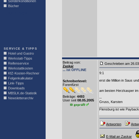
Sonderkonditionen
Bücher
LINKBLOCK
SERVICE & TIPPS
Hotel und Gastro
Werkstatt-Tipps
Beitrag von
:
Reifenservice
Geschrieben am 26.0
Zaskar
Werkstattkosten
... ist OFFLINE
9:1
KfZ-Kosten-Rechner
Felgenkalkulator
erst die Million in Saus u
Schreiberlevel:
Link-Tipps
Forenfürst
Downloads
am besten Herzkasper im 
MBSLK.de-Statistik
Beiträge:
4493
Newsletterarchiv
--
User seit
08.05.2005
Gruss, Karsten
_____________________
Flensburg ist wie Paybac
Antworten
Antwo
E-Mail an Zaskar