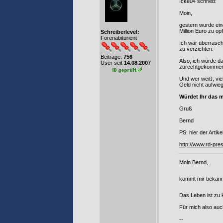
Icke04 schrieb:
Moin,
gestern wurde ein
Million Euro zu op
Schreiberlevel:
Forenabiturient
Ich war überrasch
zu verzichten.
Beiträge:
756
Also, ich würde d
User seit
14.08.2007
zurechtgekomme
Und wer weiß, vie
Geld nicht aufwie
Würdet Ihr das 
Gruß
Bernd
PS: hier der Artikel
http://www.rd-pre
______________
Moin Bernd,
kommt mir bekannt
Das Leben ist zu
Für mich also auch
--