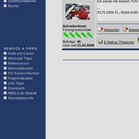
Sonderkonditionen
Ich werde mit meinem TÜV 
Bücher
--
R170 230K FL; W169 A180
LINKBLOCK
Schreiberlevel:
Forengrundschüler
Antworten
Antwor
Beiträge:
46
E-Mail an Tfvipergts
User seit
21.04.2008
SERVICE & TIPPS
Hotel und Gastro
Werkstatt-Tipps
Reifenservice
Werkstattkosten
KfZ-Kosten-Rechner
Felgenkalkulator
Link-Tipps
Downloads
MBSLK.de-Statistik
Newsletterarchiv