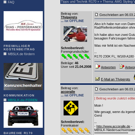
Tipps und Technik R170 » » Thema: AMG Styling V
FAQ
DIAS
Beitrag von
:
Geschrieben am 06.03
Tfvipergts
... ist OFFLINE
Also ich habe nun von Daiml
Rad/Reifenkombination ohn
Ich habe also nun zwei Gut
besagten Fahrzeugen fahren
Was mir fehlt ist ein Nachw
FREIWILLIGER
Schreiberlevel:
KOSTENBEITRAG
Forengrundschüler
--
MBSLK.de fördern
R170 230K FL; W169 A180
ALFRA
Beiträge:
46
User seit
21.04.2008
Antworten
Antwor
E-Mail an Tfvipergts
Beitrag von
:
Geschrieben am 06.03
accpralle
... ist OFFLINE
KOMMUNIKATION
[ Beitrag wurde zuletzt edit
MBSLK.de-FOREN
Moin !
Wie gesagt, wenn du irgend
Gerd
Schreiberlevel:
--
Forenkaiser
-
http://www.accpralle.de
-
MBSLK-Niedersachsenstam
BAUREIHE R170
****************************