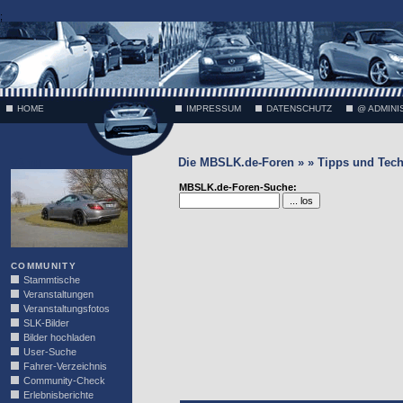
;
HOME
IMPRESSUM
DATENSCHUTZ
@ ADMINI
Die MBSLK.de-Foren » » Tipps und Tech
VÄTH
MBSLK.de-Foren-Suche:
COMMUNITY
Stammtische
Veranstaltungen
Veranstaltungsfotos
SLK-Bilder
Bilder hochladen
User-Suche
Fahrer-Verzeichnis
Community-Check
Erlebnisberichte