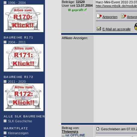
Beiträge:
11520
Harz-Mini-Event 2010 23.07
1996 - 2004
User seit
13.07.2004
http://www.mbslk.de/modu
Antworten
Antwor
E-Mail an accpralle
BAUREIHE R171
Affiliate-Anzeigen:
2004 - 2011
BAUREIHE R172
2011 - 2020
ALLE SLK BAUREIHEN
SLK Geschichte
Beitrag von
:
MARKTPLATZ
Geschrieben am 07.03
Tfvipergts
Kleinanzeigen
... ist OFFLINE