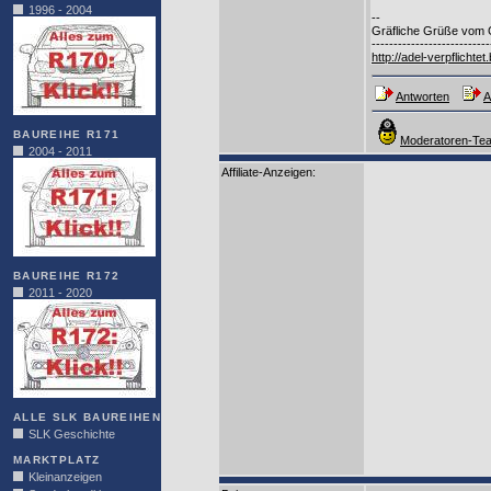
1996 - 2004
--
Gräfliche Grüße vom 
---------------------------
http://adel-verpflichte
Antworten
A
BAUREIHE R171
Moderatoren-Tea
2004 - 2011
Affiliate-Anzeigen:
BAUREIHE R172
2011 - 2020
ALLE SLK BAUREIHEN
SLK Geschichte
MARKTPLATZ
Kleinanzeigen