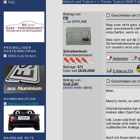
Klatsch und Tratsch » » Thema: Typisch BMW Fah
FAQ
DIAS
Beitrag von
:
Geschrieben am 1
FM
... ist OFFLINE
Mag zwar nicht ganz 
aber anscheinend zie
entschärfen, wenn es 
Was sich mir auf die 
Sicherheitsabstand ged
Ich vestehs nicht und 
FREIWILLIGER
KOSTENBEITRAG
Schreiberlevel:
Forenoberprimaner
MBSLK.de fördern
Antworten
A
ALFRA
Beiträge:
571
User seit
18.09.2006
E-Mail an FM
Beitrag von
:
Geschrieben am 1
Graf Zahl
(nicht mehr aktiv)
Moin..
KOMMUNIKATION
Man(n) merkt, es wird
MBSLK.de-FOREN
Glücklicherweise hat 
meinen ollen Opel Cara
Uiiii, Leute seid froh'
seit heute ncht mehr s
südländischer Kollega f
Auch ich freue mich au
BAUREIHE R170