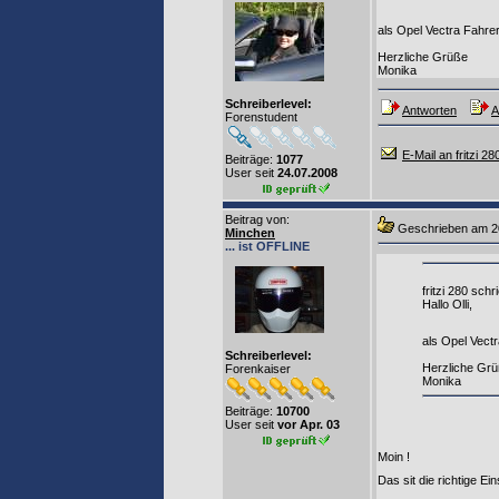
als Opel Vectra Fahrer
Herzliche Grüße
Monika
Schreiberlevel:
Antworten
A
Forenstudent
E-Mail an fritzi 28
Beiträge:
1077
User seit
24.07.2008
Beitrag von
:
Geschrieben am 2
Minchen
... ist OFFLINE
fritzi 280 schr
Hallo Olli,
als Opel Vectr
Schreiberlevel:
Herzliche Gr
Forenkaiser
Monika
Beiträge:
10700
User seit
vor Apr. 03
Moin !
Das sit die richtige Ei