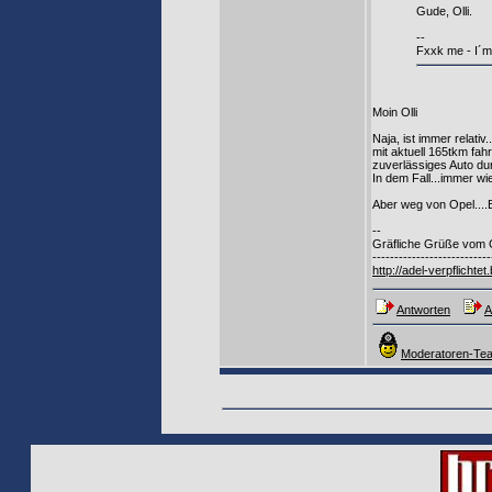
Gude, Olli.
--
Fxxk me - I´
Moin Olli
Naja, ist immer relati
mit aktuell 165tkm fah
zuverlässiges Auto du
In dem Fall...immer w
Aber weg von Opel..
--
Gräfliche Grüße vom 
---------------------------
http://adel-verpflichte
Antworten
A
Moderatoren-Tea