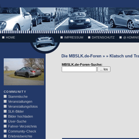
;
HOME
IMPRESSUM
DATENSCHUTZ
@ ADMINI
Die MBSLK.de-Foren » » Klatsch und Tr
VÄTH
MBSLK.de-Foren-Suche:
COMMUNITY
Stammtische
Veranstaltungen
Veranstaltungsfotos
SLK-Bilder
Bilder hochladen
User-Suche
Fahrer-Verzeichnis
Community-Check
Erlebnisberichte