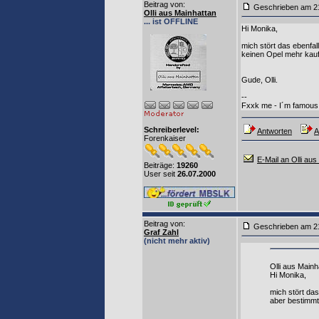
Beitrag von
:
Geschrieben am 2
Olli aus Mainhattan
... ist OFFLINE
Hi Monika,
mich stört das ebenfal
keinen Opel mehr kau
Gude, Olli.
--
Fxxk me - I´m famous
Schreiberlevel:
Antworten
A
Forenkaiser
E-Mail an Olli aus
Beiträge:
19260
User seit
26.07.2000
Beitrag von
:
Geschrieben am 2
Graf Zahl
(nicht mehr aktiv)
Olli aus Mainh
Hi Monika,
mich stört das
aber bestimmt