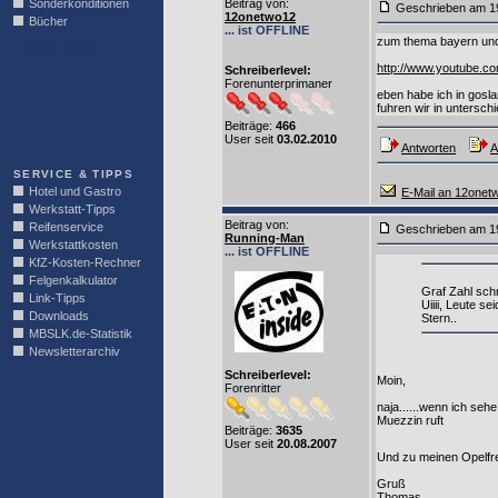
Sonderkonditionen
Beitrag von
:
Geschrieben am 1
12onetwo12
Bücher
... ist OFFLINE
zum thema bayern und op
LINKBLOCK
http://www.youtube.
Schreiberlevel:
Forenunterprimaner
eben habe ich in gosl
fuhren wir in untersch
Beiträge:
466
User seit
03.02.2010
Antworten
A
SERVICE & TIPPS
Hotel und Gastro
E-Mail an 12onet
Werkstatt-Tipps
Beitrag von
:
Reifenservice
Geschrieben am 1
Running-Man
Werkstattkosten
... ist OFFLINE
KfZ-Kosten-Rechner
Felgenkalkulator
Graf Zahl schr
Link-Tipps
Uiiii, Leute s
Downloads
Stern..
MBSLK.de-Statistik
Newsletterarchiv
Schreiberlevel:
Moin,
Forenritter
naja......wenn ich seh
Muezzin ruft
Beiträge:
3635
User seit
20.08.2007
Und zu meinen Opelfre
Gruß
Thomas