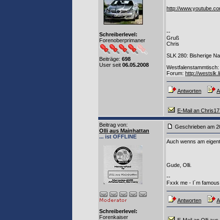
http://www.youtube.
--
Schreiberlevel:
Gruß
Forenoberprimaner
Chris
SLK 280: Bisherige Nac
Beiträge:
698
User seit
06.05.2008
Westfalenstammtisch
Forum:
http://westslk.l
Antworten
A
E-Mail an Chris17
Beitrag von
:
Geschrieben am 2
Olli aus Mainhattan
... ist OFFLINE
Auch wenns am eigentli
Gude, Olli.
--
Fxxk me - I´m famous
Antworten
A
Schreiberlevel:
Forenkaiser