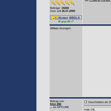
E-Mail an Olli aus
Beiträge:
19260
User seit
26.07.2000
Affiliate-Anzeigen:
Beitrag von
:
Geschrieben am 2
fritzi 280
... ist OFFLINE
Hallo Olli,