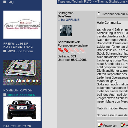
Tipps und Technik R170 » » Thema: Sitzheizung – 
FAQ
DIAS
Beitrag von
:
Geschrieben am 1
SaarTom
... ist OFFLINE
Hallo Community,
als ich vor 4 Jahren 
Sitzheizung in der Rüc
verabschiedete sich di
Nach der super Anleit
Schreiberlevel:
Brandstelle lokalisie
FREIWILLIGER
Forenobersekundaner
Leider nur für genau 
KOSTENBEITRAG
Brandstelle ca. 7 cm w
MBSLK.de fördern
Stück Schrumpfschlauc
Beiträge:
363
Alles funktioniert wied
ALFRA
User seit
08.01.2006
Leider ging vorige Wo
neue Brandstelle ca. 4
echt gespannt wie lan
Die Brandlöcher waren 
letzten Reparatur des
Lederhaut übergezogen
macht klug! ;o)
Sollte nun noch mal d
bekommt man schon für
KOMMUNIKATION
mehr bei einem Heizdra
befindet. Auch soll di
MBSLK.de-FOREN
vorgesetzten Sitzheizu
neuen Matte von Merce
Habt ihr mit der Repar
Schöne Grüße aus dem
Antworten
A
BAUREIHE R170