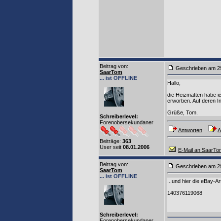
Beitrag von
:
Geschrieben am 2
SaarTom
... ist OFFLINE
Hallo,
die Heizmatten habe i
erworben. Auf deren I
Grüße, Tom.
Schreiberlevel:
Forenobersekundaner
Antworten
A
Beiträge:
363
User seit
08.01.2006
E-Mail an SaarTo
Beitrag von
:
Geschrieben am 2
SaarTom
... ist OFFLINE
...und hier die eBay-A
140376119068
Schreiberlevel:
Forenobersekundaner