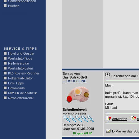
Sonderkonditionen
Bücher
LINKBLOCK
SERVICE & TIPPS
Hotel und Gastro
Werkstatt-Tipps
Reifenservice
Werkstattkosten
KfZ-Kosten-Rechner
Beitrag von
:
Geschrieben am 1
das Sülzkotlett
Felgenkalkulator
... ist OFFLINE
Link-Tipps
Moin,
Downloads
beim preFL kann man di
MBSLK.de-Statistik
morsch ist, kauf Dir 
Newsletterarchiv
Gruß
Michael
Schreiberlevel:
Forenprofessor
Antworten
A
Beiträge:
2735
User seit
01.01.2008
E-Mail an das Sülz