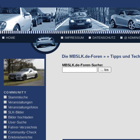
;
HOME
IMPRESSUM
DATENSCHUTZ
@ ADMINI
Die MBSLK.de-Foren » » Tipps und Tech
VÄTH
MBSLK.de-Foren-Suche:
COMMUNITY
Stammtische
Veranstaltungen
Veranstaltungsfotos
SLK-Bilder
Bilder hochladen
User-Suche
Fahrer-Verzeichnis
Community-Check
Erlebnisberichte