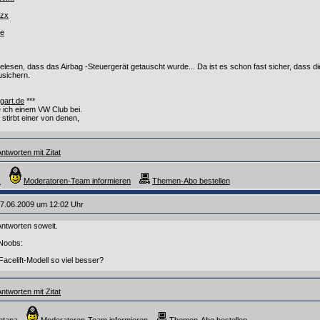
kzx
pe
elesen, dass das Airbag -Steuergerät getauscht wurde... Da ist es schon fast sicher, dass di
zusichern.
tgart.de
***
e ich einem VW Club bei.
stirbt einer von denen,
ntworten mit Zitat
k
Moderatoren-Team informieren
Themen-Abo bestellen
7.06.2009 um 12:02 Uhr
Antworten soweit.
 Noobs:
acelift-Modell so viel besser?
ntworten mit Zitat