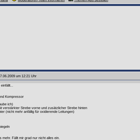
ntana
Moderatoren-Team informieren
Themen-Abo bestellen
7.06.2009 um 12:21 Uhr
infällt...
 und Kompressor
aube ich)
 verstärkter Strebe vorne und zusätzlicher Strebe hinten
ter (nicht mehr anfällig für oxidierende Leitungen)
piegeln
 mehr. Fällt mir grad nur nicht alles ein.