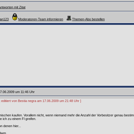
ntworten mit Zitat
ian123
Moderatoren-Team informieren
Themen-Abo bestellen
7.06.2009 um 11:46 Uhr
t editiert von Bestia negra am 17.06.2009 um 21:48 Uhr ]
ienischen kaufen. Vorallem nicht, wenn niemand mehr die Anzahl der Vorbesitzer genau best
 ich zu einem Fl greifen.
n denen hier...
59wm