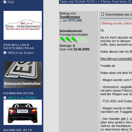
Tipps und Technik R170 » » Thema: Kauf eines SL
FAQ
DIAS
Beitrag von
:
Geschrieben am 1
ToniMontana
... ist OFFLINE
[ Beitrag wurde zuletz
Hi,
Schreiberlevel:
Forengrünschnabel
da ich mich absolut n
möchte ich in diesem 
hoffe, dass jemand wa
FREIWILLIGER
Beiträge:
6
KOSTENBEITRAG
User seit
16.06.2009
Habe diesen hier im Bl
MBSLK.de fördern
http://tinyurl.com/mjb
ALFRA
*mobile.de
Habe eben mit dem Hän
- Wagen wurde vom Hän
- Vorbesitzer: angebli
mit dem neuen Fahrzeu
KOMMUNIKATION
weil der Wagen aus Ita
MBSLK.de-FOREN
- TÜV, ASU und Guta
- Wagen wurde in Mer
nachdem ein Traggele
- Der Händler gibt 1 J
über eine andere Servi
Jahres ab Kaufdatum ei
so übernimmt diese Se
BAUREIHE R170