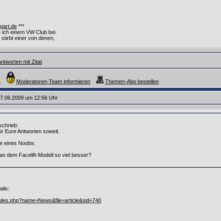
tgart.de
***
e ich einem VW Club bei.
stirbt einer von denen,
ntworten mit Zitat
k
Moderatoren-Team informieren
Themen-Abo bestellen
7.06.2009 um 12:56 Uhr
schrieb:
ür Eure Antworten soweit.
e eines Noobs:
an dem Facelift-Modell so viel besser?
ails:
ules.php?name=News&file=article&sid=740