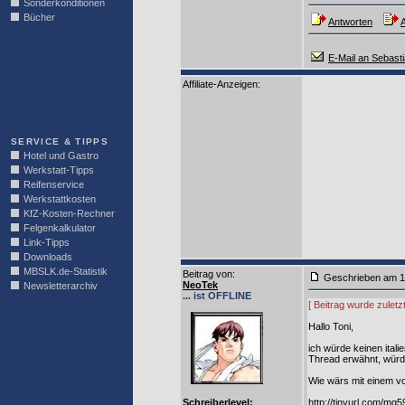
Sonderkonditionen
Bücher
Antworten
A
LINKBLOCK
E-Mail an Sebast
Affiliate-Anzeigen:
SERVICE & TIPPS
Hotel und Gastro
Werkstatt-Tipps
Reifenservice
Werkstattkosten
KfZ-Kosten-Rechner
Felgenkalkulator
Link-Tipps
Downloads
MBSLK.de-Statistik
Beitrag von
:
Geschrieben am 1
NeoTek
Newsletterarchiv
... ist OFFLINE
[ Beitrag wurde zuletz
Hallo Toni,
ich würde keinen ital
Thread erwähnt, würde
Wie wärs mit einem vo
Schreiberlevel:
http://tinyurl.com/mg