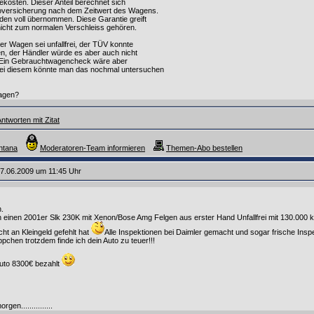
ilekosten. Dieser Anteil berechnet sich
skoversicherung nach dem Zeitwert des Wagens.
den voll übernommen. Diese Garantie greift
nicht zum normalen Verschleiss gehören.
der Wagen sei unfallfrei, der TÜV konnte
len, der Händler würde es aber auch nicht
n. Ein Gebrauchtwagencheck wäre aber
bei diesem könnte man das nochmal untersuchen
sagen?
ntworten mit Zitat
ntana
Moderatoren-Team informieren
Themen-Abo bestellen
7.06.2009 um 11:45 Uhr
n.
 einen 2001er Slk 230K mit Xenon/Bose Amg Felgen aus erster Hand Unfallfrei mit 130.000 
ht an Kleingeld gefehlt hat
Alle Inspektionen bei Daimler gemacht und sogar frische Insp
chen trotzdem finde ich dein Auto zu teuer!!!
Auto 8300€ bezahlt
gen...............