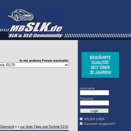
WINDSCHOTT
DESIGN
In ein anderes Forum wechseln:
Username
Passwort
NEUER USER
Passwort vergessen?
-Übersicht
» »
zur Seite Tipps und Technik R170