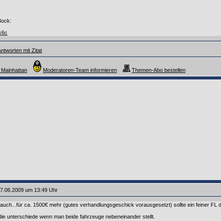
Bock:
hx6c
ntworten mit Zitat
s Mainhattan
Moderatoren-Team informieren
Themen-Abo bestellen
7.06.2009 um 13:49 Uhr
auch...für ca. 1500€ mehr (gutes verhandlungsgeschick vorausgesetzt) sollte ein feiner FL dr
ie unterschiede wenn man beide fahrzeuge nebeneinander stellt.