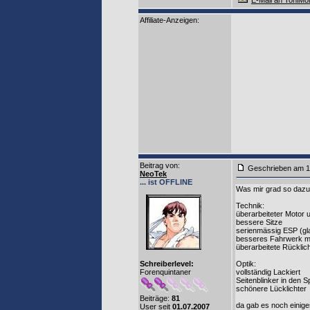
E-Mail an ToniMo
Affiliate-Anzeigen:
Beitrag von
:
Geschrieben am 1
NeoTek
... ist OFFLINE
Was mir grad so dazu e
Technik:
überarbeiteter Motor
bessere Sitze
serienmässig ESP (gl
besseres Fahrwerk mit
überarbeitete Rücklich
Schreiberlevel:
Optik:
Forenquintaner
vollständig Lackiert
Seitenblinker in den S
schönere Lücklichter
Beiträge:
81
da gab es noch einiges
User seit
01.07.2007