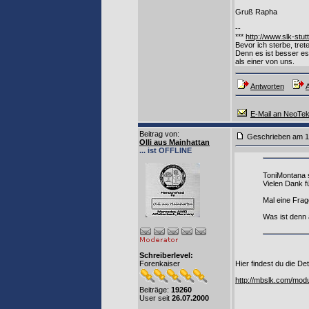
Gruß Rapha
--
***
http://www.slk-stut
Bevor ich sterbe, tret
Denn es ist besser es 
als einer von uns.
Antworten
A
E-Mail an NeoTe
Beitrag von
:
Geschrieben am 1
Olli aus Mainhattan
... ist OFFLINE
ToniMontana 
Vielen Dank f
Mal eine Frag
Was ist denn 
Schreiberlevel:
Hier findest du die Det
Forenkaiser
http://mbslk.com/mod
Beiträge:
19260
User seit
26.07.2000