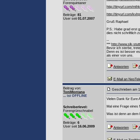
Forenquintaner
http://tinyurl.com/mth
http://tinyurl.com/kvlr
Beiträge:
81
User seit
01.07.2007
Gruß Raphael
P.S.: Habe grad erst g
dies nicht schriftlich 
--
***
http://www.slk-stut
Bevor ich sterbe, tret
Denn es ist besser es 
als einer von uns.
Antworten
A
E-Mail an NeoTe
Beitrag von
:
Geschrieben am 1
ToniMontana
... ist OFFLINE
Vielen Dank für Eure 
Mal eine Frage eines
Schreiberlevel:
Forengrünschnabel
Was ist denn an dem F
Beiträge:
6
User seit
16.06.2009
Antworten
A