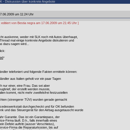
K - Diskussion über konkrete Angebote
7.06.2009 um 11:24 Uhr
t editiert von Bestia negra am 17.06.2009 um 21:45 Uhr ]
icht auskenne, weder mit SLK noch mit Autos überhaupt,
Thread mal einige konkrete Angebote diskutieren und
s dazu sagen wird...
ick:
5b6
*
dler telefoniert und folgende Fakten ermitteln können:
dler aus Italien geholt vor ein paar Tagen
ch nur einer, eine Frau. Das sei aber
gbrief, der erstellt werden musste,
lien kommt, nicht mehr zweifelsfrei festzustellen
chten (strengerer TÜV) wurden gerade gemacht
cedeswerkstatt durchgecheckt und für OK befunden
nk und das Steuergerät für den Airbag ausgetauscht wurde
ahr Garantie. Das ist ein Garantiepass, der
ce-Firma läuft. D.h., falls innerhalb eines
n Defekt auftritt (ausser Verschleiss),
rvice-Firma die Reparaturkosten, bis auf