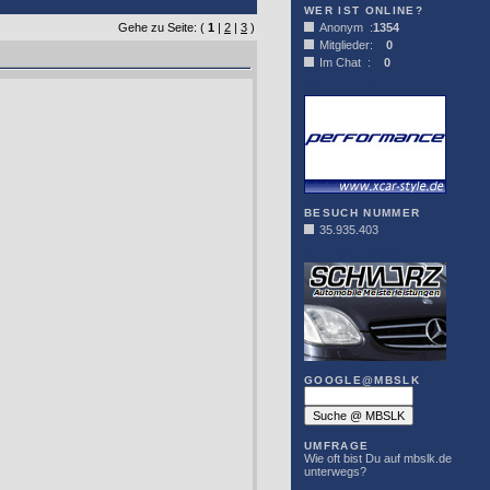
WER IST ONLINE?
Gehe zu Seite: (
1
|
2
|
3
)
Anonym :
1354
Mitglieder:
0
Im Chat :
0
XCAR-STYLE
BESUCH NUMMER
35.935.403
DER SCHWARZ
GOOGLE@MBSLK
UMFRAGE
Wie oft bist Du auf mbslk.de
unterwegs?