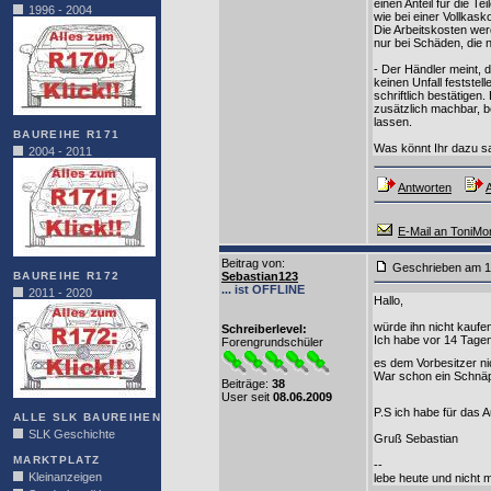
einen Anteil für die Te
1996 - 2004
wie bei einer Vollka
Die Arbeitskosten wer
nur bei Schäden, die 
- Der Händler meint, 
keinen Unfall feststel
schriftlich bestätige
zusätzlich machbar, 
lassen.
BAUREIHE R171
Was könnt Ihr dazu 
2004 - 2011
Antworten
A
E-Mail an ToniMo
Beitrag von
:
Geschrieben am 1
BAUREIHE R172
Sebastian123
... ist OFFLINE
2011 - 2020
Hallo,
würde ihn nicht kaufe
Schreiberlevel:
Ich habe vor 14 Tagen
Forengrundschüler
es dem Vorbesitzer nic
War schon ein Schnäpp
Beiträge:
38
User seit
08.06.2009
P.S ich habe für das 
ALLE SLK BAUREIHEN
SLK Geschichte
Gruß Sebastian
MARKTPLATZ
--
Kleinanzeigen
lebe heute und nicht mor