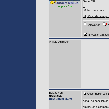
Gude, Olli.
--
50 Jahr zum blauem 
http://tinyurl.com/mp
Antworten
A
E-Mail an Olli au
Affiliate-Anzeigen:
Beitrag von
:
Geschrieben am 1
dreieralex
(nicht mehr aktiv)
genau so sehe ich es 
am besten sieht man d