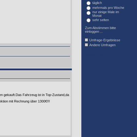
täglich
mehrmals pro Woche
nur einige Male im
Monat
sehr selten
Zum Abstimmen bitte
einloggen ...
Umfrage-Ergebnisse
Andere Umfragen
AFFIL_R_U
km gekauft.Das Fahrzeug ist in Top-Zustand,da
ektion mit Rechnung über 1300€!!!